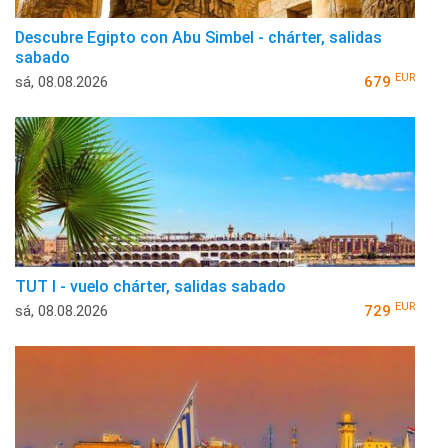
Descubre Egipto con Abu Simbel - chárter, salidas
sabado
EUR
sá, 08.08.2026
679
TUT I - vuelo chárter, salidas sabado
EUR
sá, 08.08.2026
729