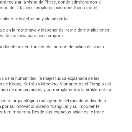
realziar la visita de Philae, donde admiraremos el
isco de TRajano, templo egipcio construido por el
aslado al hotel, cena y alojamiento.
e en la motonave y disponer del resto de instalaciones
es de cortesía para uso temporal.
po lunch box en función del horario de salida del vuelo
s de la humanidad: la majestuosa explanada de las
es de Keops, Kefrén y Micerino. Visitaremos el Templo del
 estado de conservación, y contemplaremos la emblemática
l museo arqueológico más grande del mundo dedicado a
a por su innovador diseño triangular y su imponente
itectura moderna. Desde sus espacios abiertos, ofrece