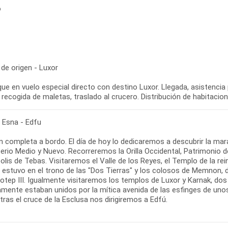
o
de origen - Luxor
ue en vuelo especial directo con destino Luxor. Llegada, asistencia
 recogida de maletas, traslado al crucero. Distribución de habitacio
- Esna - Edfu
 completa a bordo. El día de hoy lo dedicaremos a descubrir la marav
perio Medio y Nuevo. Recorreremos la Orilla Occidental, Patrimonio
olis de Tebas. Visitaremos el Valle de los Reyes, el Templo de la r
 estuvo en el trono de las "Dos Tierras" y los colosos de Memnon,
tep III. Igualmente visitaremos los templos de Luxor y Karnak, dos
amente estaban unidos por la mítica avenida de las esfinges de unos
tras el cruce de la Esclusa nos dirigiremos a Edfú.