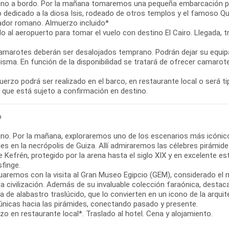
no a bordo. Por la mañana tomaremos una pequeña embarcación para 
 dedicado a la diosa Isis, rodeado de otros templos y el famoso Qu
dor romano. Almuerzo incluido*
o al aeropuerto para tomar el vuelo con destino El Cairo. Llegada, tr
amarotes deberán ser desalojados temprano. Podrán dejar su equipaj
isma. En función de la disponibilidad se tratará de ofrecer camarot
uerzo podrá ser realizado en el barco, en restaurante local o será ti
o que está sujeto a confirmación en destino.
o
no. Por la mañana, exploraremos uno de los escenarios más icónico
es en la necrópolis de Guiza. Allí admiraremos las célebres pirámid
de Kefrén, protegido por la arena hasta el siglo XIX y en excelente
finge.
uaremos con la visita al Gran Museo Egipcio (GEM), considerado e
a civilización. Además de su invaluable colección faraónica, destac
a de alabastro traslúcido, que lo convierten en un icono de la arqu
 únicas hacia las pirámides, conectando pasado y presente.
o en restaurante local*. Traslado al hotel. Cena y alojamiento.