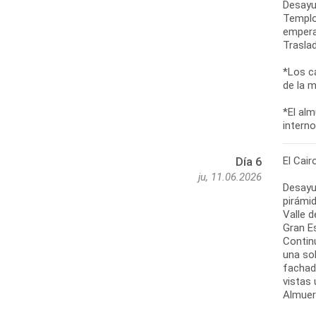
Desayu
Templo
empera
Traslad
*Los c
de la m
*El alm
intern
El Cair
Día 6
ju, 11.06.2026
Desayu
pirámid
Valle 
Gran Es
Contin
una sol
fachad
vistas
Almuerz