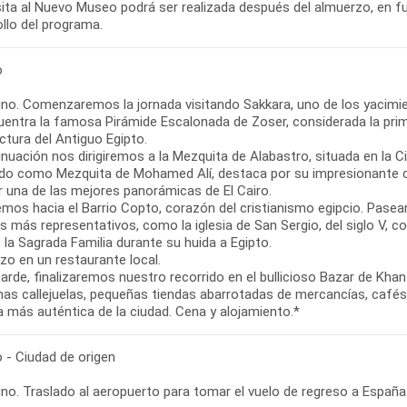
isita al Nuevo Museo podrá ser realizada después del almuerzo, en f
llo del programa.
o
no. Comenzaremos la jornada visitando Sakkara, uno de los yacimi
uentra la famosa Pirámide Escalonada de Zoser, considerada la prim
ctura del Antiguo Egipto.
inuación nos dirigiremos a la Mezquita de Alabastro, situada en la 
do como Mezquita de Mohamed Alí, destaca por su impresionante cúp
r una de las mejores panorámicas de El Cairo.
emos hacia el Barrio Copto, corazón del cristianismo egipcio. Pase
 más representativos, como la iglesia de San Sergio, del siglo V, co
 la Sagrada Familia durante su huida a Egipto.
zo en un restaurante local.
tarde, finalizaremos nuestro recorrido en el bullicioso Bazar de Kha
as callejuelas, pequeñas tiendas abarrotadas de mercancías, cafés t
a más auténtica de la ciudad. Cena y alojamiento.*
o - Ciudad de origen
o. Traslado al aeropuerto para tomar el vuelo de regreso a España. 