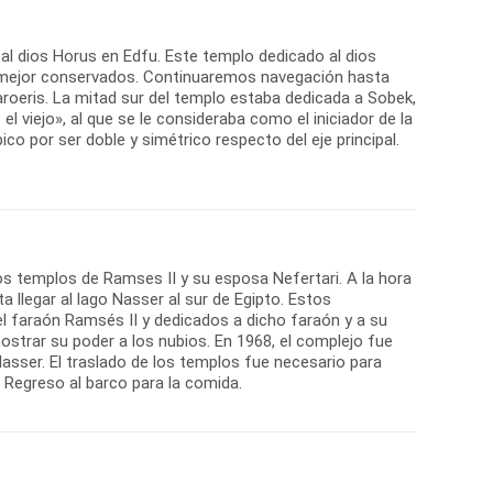
l dios Horus en Edfu. Este templo dedicado al dios
 mejor conservados. Continuaremos navegación hasta
oeris. La mitad sur del templo estaba dedicada a Sobek,
el viejo», al que se le consideraba como el iniciador de la
ípico por ser doble y simétrico respecto del eje principal.
os templos de Ramses II y su esposa Nefertari. A la hora
 llegar al lago Nasser al sur de Egipto. Estos
l faraón Ramsés II y dedicados a dicho faraón y a su
ostrar su poder a los nubios. En 1968, el complejo fue
 Nasser. El traslado de los templos fue necesario para
 Regreso al barco para la comida.