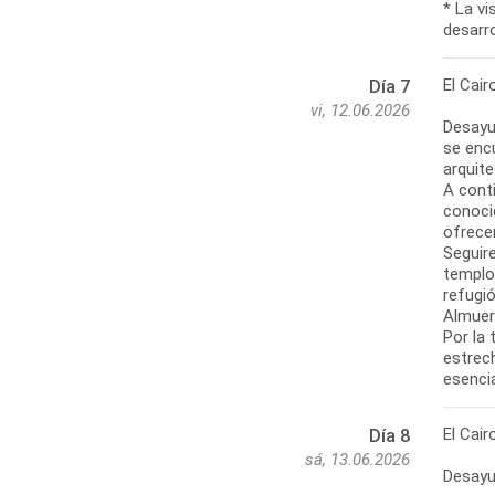
* La v
desarro
El Cair
Día 7
vi, 12.06.2026
Desayu
se enc
arquite
A cont
conoci
ofrece
Seguir
templos
refugió
Almuer
Por la 
estrech
esenci
El Cair
Día 8
sá, 13.06.2026
Desayun