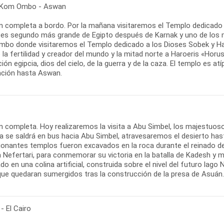
 Kom Ombo - Aswan
n completa a bordo. Por la mañana visitaremos el Templo dedicado a
 es segundo más grande de Egipto después de Karnak y uno de los
bo donde visitaremos el Templo dedicado a los Dioses Sobek y Har
 la fertilidad y creador del mundo y la mitad norte a Haroeris «Horus 
ación egipcia, dios del cielo, de la guerra y de la caza. El templo es at
ción hasta Aswan.
n completa. Hoy realizaremos la visita a Abu Simbel, los majestuos
a se saldrá en bus hacia Abu Simbel, atravesaremos el desierto hasta
ionantes templos fueron excavados en la roca durante el reinado de
Nefertari, para conmemorar su victoria en la batalla de Kadesh y m
do en una colina artificial, construida sobre el nivel del futuro lago
 que quedaran sumergidos tras la construcción de la presa de Asuán.
- El Cairo