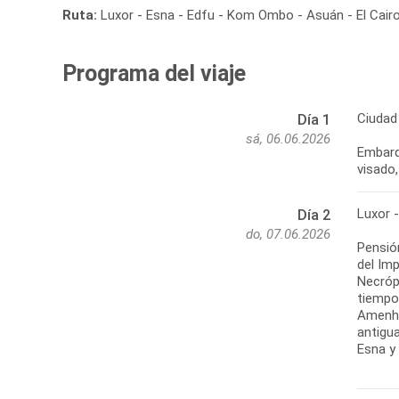
Ruta:
Luxor - Esna - Edfu - Kom Ombo - Asuán - El Cair
Programa del viaje
Ciudad 
Día 1
sá, 06.06.2026
Embarq
visado,
Luxor 
Día 2
do, 07.06.2026
Pensión
del Im
Necróp
tiempo
Amenho
antigu
Esna y 