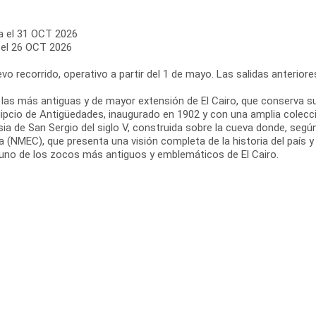
ta el 31 OCT 2026
a el 26 OCT 2026
o recorrido, operativo a partir del 1 de mayo. Las salidas anteriores 
de las más antiguas y de mayor extensión de El Cairo, que conserva su 
pcio de Antigüedades, inaugurado en 1902 y con una amplia colecció
sia de San Sergio del siglo V, construida sobre la cueva donde, según
pcia (NMEC), que presenta una visión completa de la historia del paí
li, uno de los zocos más antiguos y emblemáticos de El Cairo.