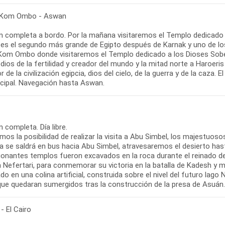
 Kom Ombo - Aswan
n completa a bordo. Por la mañana visitaremos el Templo dedicado a
 es el segundo más grande de Egipto después de Karnak y uno de l
Kom Ombo donde visitaremos el Templo dedicado a los Dioses Sobek
dios de la fertilidad y creador del mundo y la mitad norte a Haroeris
or de la civilización egipcia, dios del cielo, de la guerra y de la caza
ncipal. Navegación hasta Aswan.
 completa. Día libre.
os la posibilidad de realizar la visita a Abu Simbel, los majestuos
a se saldrá en bus hacia Abu Simbel, atravesaremos el desierto hasta
ionantes templos fueron excavados en la roca durante el reinado de
Nefertari, para conmemorar su victoria en la batalla de Kadesh y m
do en una colina artificial, construida sobre el nivel del futuro lago
 que quedaran sumergidos tras la construcción de la presa de Asuán.
- El Cairo