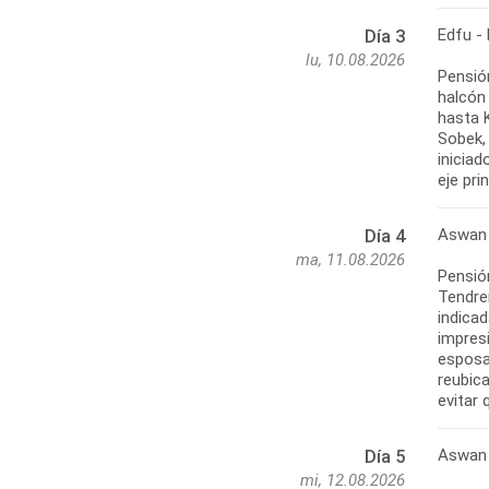
Edfu -
Día 3
lu, 10.08.2026
Pensió
halcón
hasta 
Sobek, 
iniciad
eje pri
Aswan
Día 4
ma, 11.08.2026
Pensión
Tendrem
indicad
impres
esposa 
reubica
evitar
Aswan 
Día 5
mi, 12.08.2026