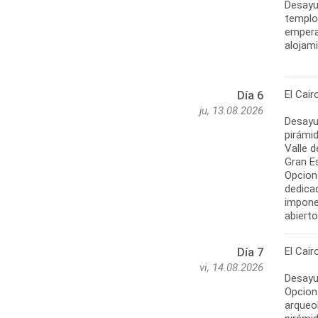
Desayu
templo
emperad
alojam
El Cair
Día 6
ju, 13.08.2026
Desayu
pirámid
Valle 
Gran Es
Opcion
dedicad
impone
abiert
El Cair
Día 7
vi, 14.08.2026
Desayun
Opcion
arqueo