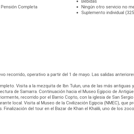
Bebidas
n Pensión Completa
Ningún otro servicio no m
Suplemento individual (325
o recorrido, operativo a partir del 1 de mayo. Las salidas anteriores 
 completo. Visita a la mezquita de Ibn Tulun, una de las más antiguas
rquitectura de Samarra. Continuación hacia el Museo Egipcio de Antig
iormente, recorrido por el Barrio Copto, con la iglesia de San Sergio
rante local. Visita al Museo de la Civilización Egipcia (NMEC), que pr
 Finalización del tour en el Bazar de Khan el Khalili, uno de los z