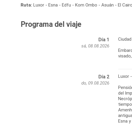
Ruta:
Luxor - Esna - Edfu - Kom Ombo - Asuán - El Cair
Programa del viaje
Ciudad 
Día 1
sá, 08.08.2026
Embarq
visado,
Luxor 
Día 2
do, 09.08.2026
Pensión
del Im
Necróp
tiempo
Amenho
antigu
Esna y 