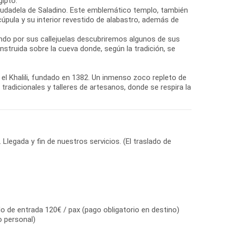
gipto.
Ciudadela de Saladino. Este emblemático templo, también
ula y su interior revestido de alabastro, además de
ando por sus callejuelas descubriremos algunos de sus
nstruida sobre la cueva donde, según la tradición, se
n el Khalili, fundado en 1382. Un inmenso zoco repleto de
radicionales y talleres de artesanos, donde se respira la
Llegada y fin de nuestros servicios. (El traslado de
o de entrada 120€ / pax (pago obligatorio en destino)
io personal)