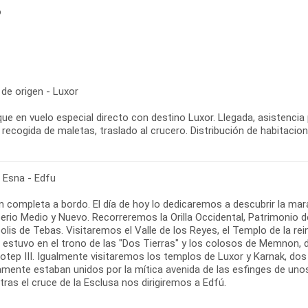
o
de origen - Luxor
ue en vuelo especial directo con destino Luxor. Llegada, asistencia
 recogida de maletas, traslado al crucero. Distribución de habitacio
- Esna - Edfu
 completa a bordo. El día de hoy lo dedicaremos a descubrir la marav
perio Medio y Nuevo. Recorreremos la Orilla Occidental, Patrimonio
olis de Tebas. Visitaremos el Valle de los Reyes, el Templo de la r
 estuvo en el trono de las "Dos Tierras" y los colosos de Memnon,
tep III. Igualmente visitaremos los templos de Luxor y Karnak, dos
amente estaban unidos por la mítica avenida de las esfinges de unos
tras el cruce de la Esclusa nos dirigiremos a Edfú.