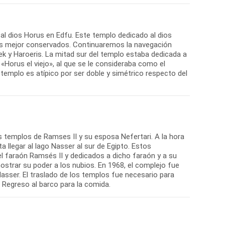
l dios Horus en Edfu. Este templo dedicado al dios
os mejor conservados. Continuaremos la navegación
 y Haroeris. La mitad sur del templo estaba dedicada a
 «Horus el viejo», al que se le consideraba como el
. El templo es atípico por ser doble y simétrico respecto del
os templos de Ramses II y su esposa Nefertari. A la hora
 llegar al lago Nasser al sur de Egipto. Estos
l faraón Ramsés II y dedicados a dicho faraón y a su
ostrar su poder a los nubios. En 1968, el complejo fue
 Nasser. El traslado de los templos fue necesario para
 Regreso al barco para la comida.