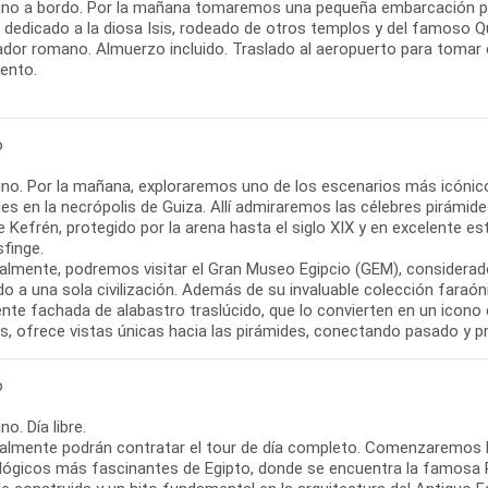
no a bordo. Por la mañana tomaremos una pequeña embarcación para
 dedicado a la diosa Isis, rodeado de otros templos y del famoso Qu
or romano. Almuerzo incluido. Traslado al aeropuerto para tomar el 
iento.
o
no. Por la mañana, exploraremos uno de los escenarios más icónico
es en la necrópolis de Guiza. Allí admiraremos las célebres pirámid
de Kefrén, protegido por la arena hasta el siglo XIX y en excelente
finge.
almente, podremos visitar el Gran Museo Egipcio (GEM), considera
o a una sola civilización. Además de su invaluable colección faraón
nte fachada de alabastro traslúcido, que lo convierten en un icono
os, ofrece vistas únicas hacia las pirámides, conectando pasado y p
o
o. Día libre.
almente podrán contratar el tour de día completo. Comenzaremos la
lógicos más fascinantes de Egipto, donde se encuentra la famosa P