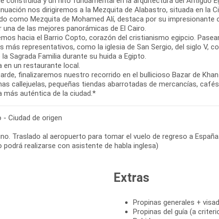
e construida y un hito fundamental en la arquitectura del Antiguo E
inuación nos dirigiremos a la Mezquita de Alabastro, situada en la 
do como Mezquita de Mohamed Alí, destaca por su impresionante cúp
r una de las mejores panorámicas de El Cairo.
emos hacia el Barrio Copto, corazón del cristianismo egipcio. Pase
 más representativos, como la iglesia de San Sergio, del siglo V, co
 la Sagrada Familia durante su huida a Egipto.
 en un restaurante local.
tarde, finalizaremos nuestro recorrido en el bullicioso Bazar de Kha
as callejuelas, pequeñas tiendas abarrotadas de mercancías, cafés t
a más auténtica de la ciudad.*
o - Ciudad de origen
o. Traslado al aeropuerto para tomar el vuelo de regreso a España. 
 podrá realizarse con asistente de habla inglesa)
Extras
Propinas generales + visad
Propinas del guía (a criter