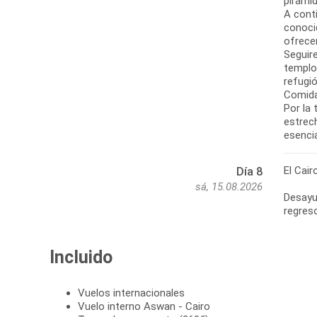
pirámid
A cont
conoci
ofrece
Seguir
templos
refugió
Comida
Por la 
estrech
esenci
El Cair
Día 8
sá, 15.08.2026
Desayun
regreso
Incluido
Vuelos internacionales
Vuelo interno Aswan - Cairo