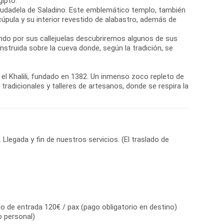
gipto.
Ciudadela de Saladino. Este emblemático templo, también
ula y su interior revestido de alabastro, además de
ando por sus callejuelas descubriremos algunos de sus
nstruida sobre la cueva donde, según la tradición, se
n el Khalili, fundado en 1382. Un inmenso zoco repleto de
radicionales y talleres de artesanos, donde se respira la
Llegada y fin de nuestros servicios. (El traslado de
o de entrada 120€ / pax (pago obligatorio en destino)
io personal)