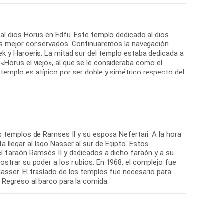
l dios Horus en Edfu. Este templo dedicado al dios
os mejor conservados. Continuaremos la navegación
 y Haroeris. La mitad sur del templo estaba dedicada a
 «Horus el viejo», al que se le consideraba como el
. El templo es atípico por ser doble y simétrico respecto del
os templos de Ramses II y su esposa Nefertari. A la hora
 llegar al lago Nasser al sur de Egipto. Estos
l faraón Ramsés II y dedicados a dicho faraón y a su
ostrar su poder a los nubios. En 1968, el complejo fue
 Nasser. El traslado de los templos fue necesario para
 Regreso al barco para la comida.