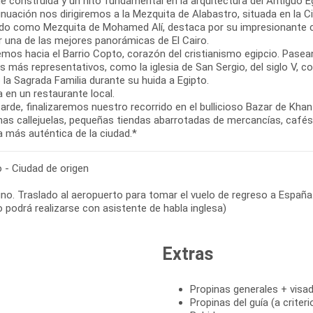
e construida y un hito fundamental en la arquitectura del Antiguo E
inuación nos dirigiremos a la Mezquita de Alabastro, situada en la 
do como Mezquita de Mohamed Alí, destaca por su impresionante cúp
r una de las mejores panorámicas de El Cairo.
emos hacia el Barrio Copto, corazón del cristianismo egipcio. Pase
 más representativos, como la iglesia de San Sergio, del siglo V, co
 la Sagrada Familia durante su huida a Egipto.
 en un restaurante local.
tarde, finalizaremos nuestro recorrido en el bullicioso Bazar de Kha
as callejuelas, pequeñas tiendas abarrotadas de mercancías, cafés t
a más auténtica de la ciudad.*
o - Ciudad de origen
o. Traslado al aeropuerto para tomar el vuelo de regreso a España. 
 podrá realizarse con asistente de habla inglesa)
Extras
Propinas generales + visad
Propinas del guía (a criter