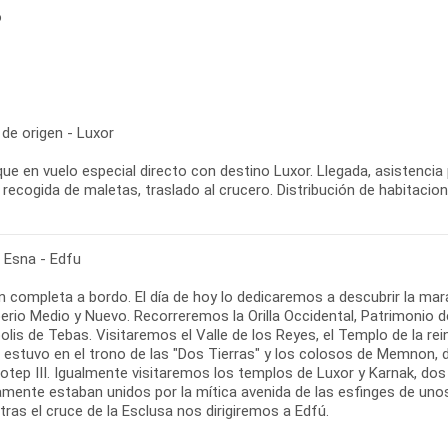
o
de origen - Luxor
ue en vuelo especial directo con destino Luxor. Llegada, asistencia
 recogida de maletas, traslado al crucero. Distribución de habitacio
- Esna - Edfu
 completa a bordo. El día de hoy lo dedicaremos a descubrir la marav
perio Medio y Nuevo. Recorreremos la Orilla Occidental, Patrimonio
olis de Tebas. Visitaremos el Valle de los Reyes, el Templo de la r
 estuvo en el trono de las "Dos Tierras" y los colosos de Memnon,
tep III. Igualmente visitaremos los templos de Luxor y Karnak, dos
amente estaban unidos por la mítica avenida de las esfinges de unos
tras el cruce de la Esclusa nos dirigiremos a Edfú.