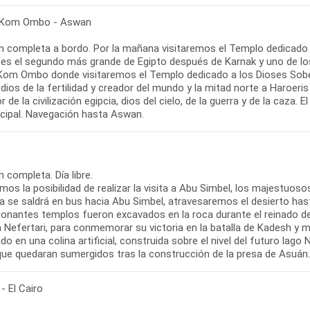
 Kom Ombo - Aswan
n completa a bordo. Por la mañana visitaremos el Templo dedicado a
 es el segundo más grande de Egipto después de Karnak y uno de l
Kom Ombo donde visitaremos el Templo dedicado a los Dioses Sobek
dios de la fertilidad y creador del mundo y la mitad norte a Haroeris
or de la civilización egipcia, dios del cielo, de la guerra y de la caza
ncipal. Navegación hasta Aswan.
 completa. Día libre.
os la posibilidad de realizar la visita a Abu Simbel, los majestuos
a se saldrá en bus hacia Abu Simbel, atravesaremos el desierto hasta
ionantes templos fueron excavados en la roca durante el reinado de
Nefertari, para conmemorar su victoria en la batalla de Kadesh y m
do en una colina artificial, construida sobre el nivel del futuro lago
 que quedaran sumergidos tras la construcción de la presa de Asuán.
- El Cairo