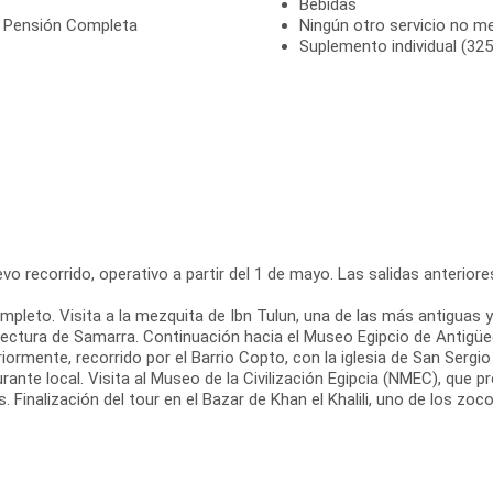
Bebidas
n Pensión Completa
Ningún otro servicio no m
Suplemento individual (325
o recorrido, operativo a partir del 1 de mayo. Las salidas anteriores 
 completo. Visita a la mezquita de Ibn Tulun, una de las más antiguas
rquitectura de Samarra. Continuación hacia el Museo Egipcio de Antig
iormente, recorrido por el Barrio Copto, con la iglesia de San Sergio
rante local. Visita al Museo de la Civilización Egipcia (NMEC), que pr
 Finalización del tour en el Bazar de Khan el Khalili, uno de los z