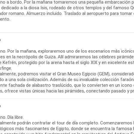
no a bordo. Por la mañana tomaremos una pequeña embarcación para
 dedicado a la diosa Isis, rodeado de otros templos y del famoso Qu
or romano. Almuerzo incluido. Traslado al aeropuerto para tomar el 
iento.
o
no. Por la mañana, exploraremos uno de los escenarios más icónico
es en la necrópolis de Guiza. Allí admiraremos las célebres pirámid
de Kefrén, protegido por la arena hasta el siglo XIX y en excelente
finge.
almente, podremos visitar el Gran Museo Egipcio (GEM), considera
o a una sola civilización. Además de su invaluable colección faraón
nte fachada de alabastro traslúcido, que lo convierten en un icono
os, ofrece vistas únicas hacia las pirámides, conectando pasado y p
o
o. Día libre.
almente podrán contratar el tour de día completo. Comenzaremos la
lógicos más fascinantes de Egipto, donde se encuentra la famosa P