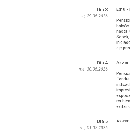
Edfu -
Día 3
lu, 29.06.2026
Pensió
halcón
hasta 
Sobek, 
iniciad
eje pri
Aswan
Día 4
ma, 30.06.2026
Pensión
Tendrem
indicad
impres
esposa 
reubica
evitar
Aswan 
Día 5
mi, 01.07.2026