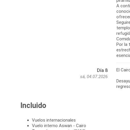
pirámid
A cont
conoci
ofrece
Seguir
templos
refugió
Comida
Por la 
estrech
esenci
El Cair
Día 8
sá, 04.07.2026
Desayun
regreso
Incluido
Vuelos internacionales
Vuelo interno Aswan - Cairo