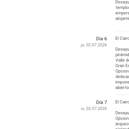
Desayu
templo
emperad
alojam
El Cair
Día 6
ju, 02.07.2026
Desayu
pirámid
Valle 
Gran Es
Opcion
dedicad
impone
abiert
El Cair
Día 7
vi, 03.07.2026
Desayun
Opcion
arqueo