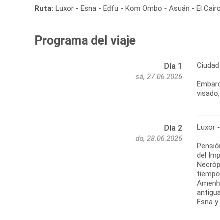
Ruta:
Luxor - Esna - Edfu - Kom Ombo - Asuán - El Cair
Programa del viaje
Ciudad 
Día 1
sá, 27.06.2026
Embarq
visado,
Luxor 
Día 2
do, 28.06.2026
Pensión
del Im
Necróp
tiempo
Amenho
antigu
Esna y 