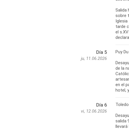
Salida 
sobre 
Iglesia
tarde 
el s.X
declara
Puy Du
Día 5
ju, 11.06.2026
Desayu
de la n
Católi
artesa
en el 
hotel, 
Toledo
Día 6
vi, 12.06.2026
Desayun
salida
llevará