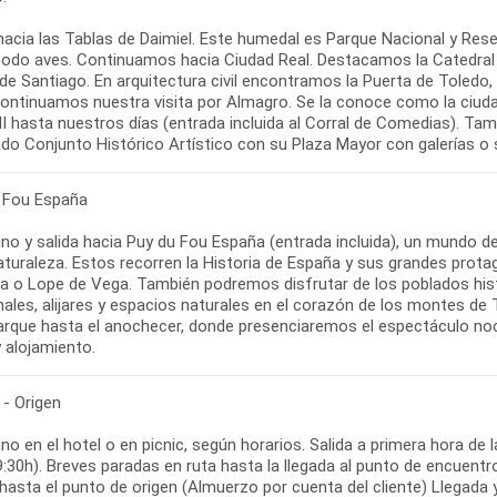
hacia las Tablas de Daimiel. Este humedal es Parque Nacional y Rese
todo aves. Continuamos hacia Ciudad Real. Destacamos la Catedral d
 de Santiago. En arquitectura civil encontramos la Puerta de Toledo,
continuamos nuestra visita por Almagro. Se la conoce como la ciuda
VII hasta nuestros días (entrada incluida al Corral de Comedias). T
do Conjunto Histórico Artístico con su Plaza Mayor con galerías o s
 Fou España
no y salida hacia Puy du Fou España (entrada incluida), un mundo 
aturaleza. Estos recorren la Historia de España y sus grandes protag
ca o Lope de Vega. También podremos disfrutar de los poblados hist
nales, alijares y espacios naturales en el corazón de los montes de
parque hasta el anochecer, donde presenciaremos el espectáculo noct
y alojamiento.
 - Origen
o en el hotel o en picnic, según horarios. Salida a primera hora de l
 9:30h). Breves paradas en ruta hasta la llegada al punto de encuen
 hasta el punto de origen (Almuerzo por cuenta del cliente) Llegada y