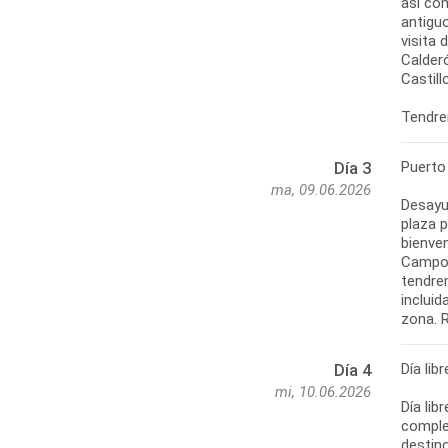
así com
antiguo
visita
Calderó
Castill
Tendre
Puerto
Día 3
ma, 09.06.2026
Desayun
plaza p
bienven
Campo 
tendrem
incluid
zona. R
Día lib
Día 4
mi, 10.06.2026
Día lib
complet
destino