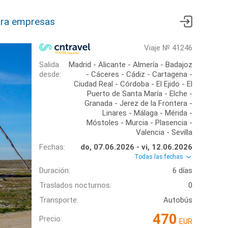
ra empresas
Viaje № 41246
Salida
Madrid - Alicante - Almería - Badajoz
desde:
- Cáceres - Cádiz - Cartagena -
Ciudad Real - Córdoba - El Ejido - El
Puerto de Santa María - Elche -
Granada - Jerez de la Frontera -
Linares - Málaga - Mérida -
Móstoles - Murcia - Plasencia -
Valencia - Sevilla
Fechas:
do, 07.06.2026 - vi, 12.06.2026
Todas las fechas
Duración:
6 días
Traslados nocturnos:
0
Transporte:
Autobús
470
Precio:
EUR