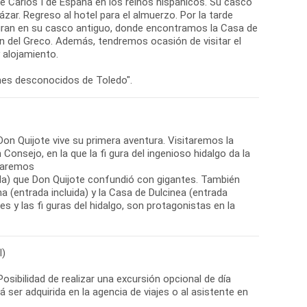
 de Carlos I de España en los reinos hispánicos. Su casco
ázar. Regreso al hotel para el almuerzo. Por la tarde
tegran en su casco antiguo, donde encontramos la Casa de
ón del Greco. Además, tendremos ocasión de visitar el
y alojamiento.
ones desconocidos de Toledo".
Don Quijote vive su primera aventura. Visitaremos la
Consejo, en la que la fi gura del ingenioso hidalgo da la
itaremos
da) que Don Quijote confundió con gigantes. También
 (entrada incluida) y la Casa de Dulcinea (entrada
tes y las fi guras del hidalgo, son protagonistas en la
l)
Posibilidad de realizar una excursión opcional de día
ser adquirida en la agencia de viajes o al asistente en