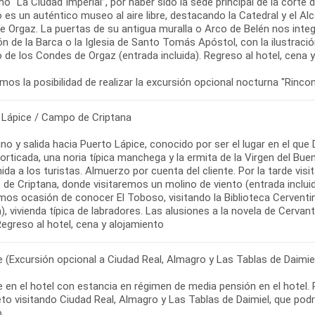
o “La Ciudad Imperial”, por haber sido la sede principal de la corte
 es un auténtico museo al aire libre, destacando la Catedral y el Alc
 de Orgaz. La puertas de su antigua muralla o Arco de Belén nos in
n de la Barca o la Iglesia de Santo Tomás Apóstol, con la ilustraci
o de los Condes de Orgaz (entrada incluida). Regreso al hotel, cena 
mos la posibilidad de realizar la excursión opcional nocturna "Rinc
 Lápice / Campo de Criptana
o y salida hacia Puerto Lápice, conocido por ser el lugar en el que 
orticada, una noria típica manchega y la ermita de la Virgen del Buen 
ida a los turistas. Almuerzo por cuenta del cliente. Por la tarde vis
de Criptana, donde visitaremos un molino de viento (entrada inclui
os ocasión de conocer El Toboso, visitando la Biblioteca Cerventina
a), vivienda típica de labradores. Las alusiones a la novela de Cervan
egreso al hotel, cena y alojamiento
re (Excursión opcional a Ciudad Real, Almagro y Las Tablas de Daimie
re en el hotel con estancia en régimen de media pensión en el hotel. 
o visitando Ciudad Real, Almagro y Las Tablas de Daimiel, que podrá 
.