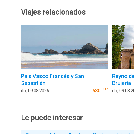
Viajes relacionados
País Vasco Francés y San
Reyno de
Sebastián
Brujería
EUR
do, 09.08.2026
630
do, 09.08.
Le puede interesar