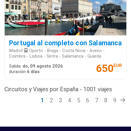
Portugal al completo con Salamanca
Madrid
Oporto - Braga - Costa Nova - Aveiro -
Coimbra - Lisboa - Sintra - Salamanca - Guarda
650
EUR
Salida:
do, 09 agosto 2026
duración
6 días
Circuitos y Viajes por España - 1001 viajes
1
2
3
4
5
6
7
8
9