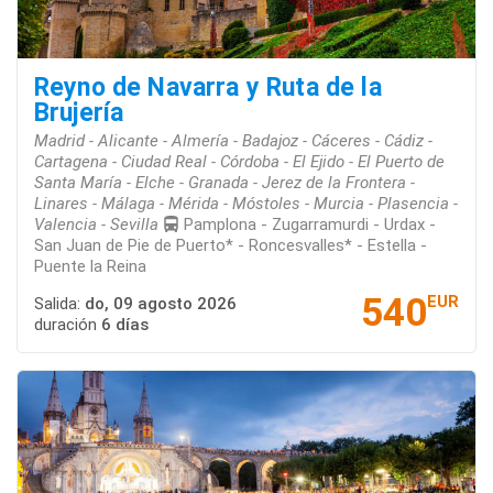
Reyno de Navarra y Ruta de la
Brujería
Madrid - Alicante - Almería - Badajoz - Cáceres - Cádiz -
Cartagena - Ciudad Real - Córdoba - El Ejido - El Puerto de
Santa María - Elche - Granada - Jerez de la Frontera -
Linares - Málaga - Mérida - Móstoles - Murcia - Plasencia -
Valencia - Sevilla
Pamplona - Zugarramurdi - Urdax -
San Juan de Pie de Puerto* - Roncesvalles* - Estella -
Puente la Reina
540
EUR
Salida:
do, 09 agosto 2026
duración
6 días