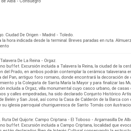
a de Alba - Consuegro
o. Ciudad De Origen - Madrid - Toledo.
a la hora indicada desde la terminal. Breves paradas en ruta. Almuerz
iento
Talavera De La Reina - Orgaz.
o buffet. Excursión incluida a Talavera la Reina, la ciudad de la cer
gen del Prado, en ambos podrán contemplar la cerámica talaverana 
za del Pan, antiguo foro romano, donde encontrará la decoración de 
iento y la Colegiata de Santa María la Mayor y para finalizar las Mur
ión incluida a Orgaz, villa monumental cuyo casco urbano, de casas 
os y calles empedradas, ha sido declarado Conjunto Histórico Artíst
e Belén y San José, así como la Casa de Calderón de la Barca con o
. Ruta Del Quijote: Campo Criptana - El Toboso - Argamasilla De Al
o buffet. Excursión incluida a Campo Criptana, localidad que evoca
s están declarados Bien de Interés Cultural conservando la estruct