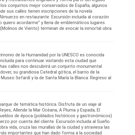
e los conjuntos mejor conservados de España, algunos
de sus calles tienen inscripciones de la novela
Almuerzo en restaurante. Excursión incluida al corazón
 no quiero acordarme” y llena de emblemáticos lugares
(Molinos de Viento) terminan de evocar la inmortal obra.
atrimonio de la Humanidad por la UNESCO es conocida
incluida para continuar visitando esta ciudad que
echas calles nos descubrirá un conjunto monumental
ver, su grandiosa Catedral gótica, el barrio de la
 Museo Sefardí y la de Santa María la Blanca. Regreso al
arque de temática histórica. Disfruta de un viaje al
eyes, Allende la Mar Océana, A Pluma y Espada, El
s pueblos de época (poblados históricos y gastronómicos)
uerzo por cuenta del cliente. Excursión incluida al Sueño
ra vida, cruza las murallas de la ciudad y atraviesa las
s más importantes que han dado forma a la sociedad