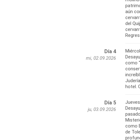
patrim
aún con
cervant
del Qui
cervan
Miérco
Día 4
Desayu
mi, 02.09.2026
como "l
conser
increíb
Judería
Jueves
Día 5
Desayun
ju, 03.09.2026
pasado
Mister
como El
de Tole
profun