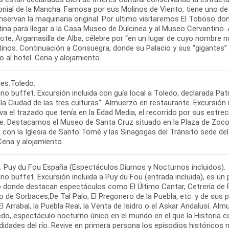
onial de la Mancha. Famosa por sus Molinos de Viento, tiene uno d
servan la maquinaria original. Por ultimo visitaremos El Toboso don
ina para llegar a la Casa Museo de Dulcinea y al Museo Cervantino. 
jote, Argamasilla de Alba, célebre por “en un lugar de cuyo nombre
tinos. Continuación a Consuegra, donde su Palacio y sus “gigantes” 
les.Toledo.
no buffet. Excursión incluida con guía local a Toledo, declarada P
a Ciudad de las tres culturas". Almuerzo en restaurante. Excursión 
va el trazado que tenía en la Edad Media, el recorrido por sus estr
le. Destacamos el Museo de Santa Cruz situado en la Plaza de Zocodo
 con la Iglesia de Santo Tomé y las Sinagogas del Tránsito sede del
. Puy du Fou España (Espectáculos Diurnos y Nocturnos incluidos).
o buffet. Excursión incluida a Puy du Fou (entrada incluida), es un p
 donde destacan espectáculos como El Último Cantar, Cetrería de R
io de Sorbaces,De Tal Palo, El Pregonero de la Puebla, etc. y de su
 Arrabal, la Puebla Real, la Venta de Isidro o el Askar Andalusí. Alm
do, espectáculo nocturno único en el mundo en el que la Historia cob
didades del río. Revive en primera persona los episodios histórico