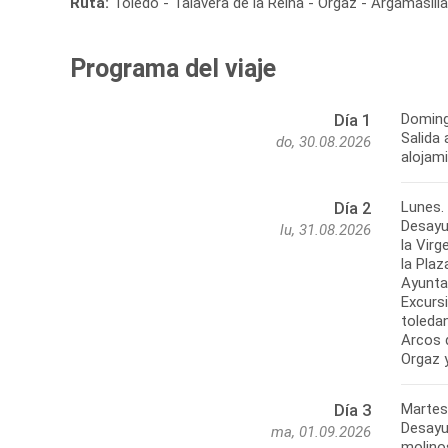
Ruta:
Toledo - Talavera de la Reina - Orgaz - Argamasill
Programa del viaje
Doming
Día 1
Salida 
do, 30.08.2026
alojam
Lunes. 
Día 2
Desayun
lu, 31.08.2026
la Vir
la Pla
Ayuntam
Excurs
toledan
Arcos d
Martes
Día 3
Desayun
ma, 01.09.2026
molino