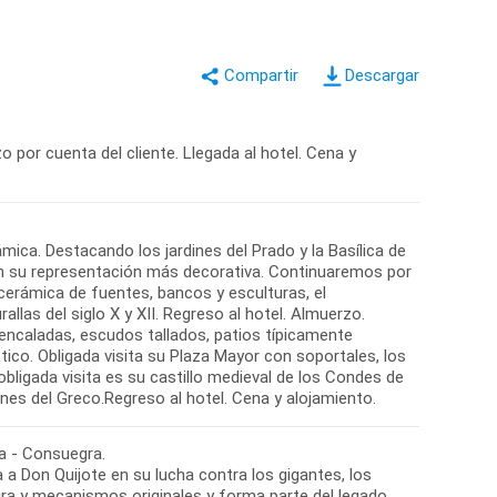
Descargar
o por cuenta del cliente. Llegada al hotel. Cena y
ámica. Destacando los jardines del Prado y la Basílica de
en su representación más decorativa. Continuaremos por
cerámica de fuentes, bancos y esculturas, el
allas del siglo X y XII. Regreso al hotel. Almuerzo.
encaladas, escudos tallados, patios típicamente
ico. Obligada visita su Plaza Mayor con soportales, los
bligada visita es su castillo medieval de los Condes de
ba - Consuegra.
 a Don Quijote en su lucha contra los gigantes, los
ura y mecanismos originales y forma parte del legado