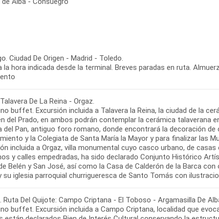
a de Alba - Consuegro
o. Ciudad De Origen - Madrid - Toledo.
a la hora indicada desde la terminal. Breves paradas en ruta. Almuerz
iento
Talavera De La Reina - Orgaz.
o buffet. Excursión incluida a Talavera la Reina, la ciudad de la cer
gen del Prado, en ambos podrán contemplar la cerámica talaverana 
za del Pan, antiguo foro romano, donde encontrará la decoración de 
iento y la Colegiata de Santa María la Mayor y para finalizar las Mur
ión incluida a Orgaz, villa monumental cuyo casco urbano, de casas 
os y calles empedradas, ha sido declarado Conjunto Histórico Artíst
e Belén y San José, así como la Casa de Calderón de la Barca con o
. Ruta Del Quijote: Campo Criptana - El Toboso - Argamasilla De Al
o buffet. Excursión incluida a Campo Criptana, localidad que evoca
s están declarados Bien de Interés Cultural conservando la estruct