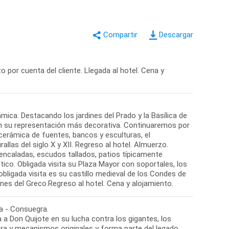
Descargar
o por cuenta del cliente. Llegada al hotel. Cena y
ámica. Destacando los jardines del Prado y la Basílica de
en su representación más decorativa. Continuaremos por
cerámica de fuentes, bancos y esculturas, el
allas del siglo X y XII. Regreso al hotel. Almuerzo.
encaladas, escudos tallados, patios típicamente
ico. Obligada visita su Plaza Mayor con soportales, los
bligada visita es su castillo medieval de los Condes de
ba - Consuegra.
 a Don Quijote en su lucha contra los gigantes, los
ura y mecanismos originales y forma parte del legado