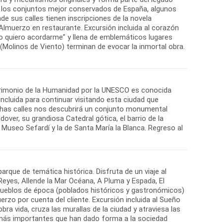
e los conjuntos mejor conservados de España, algunos
de sus calles tienen inscripciones de la novela
Almuerzo en restaurante. Excursión incluida al corazón
 no quiero acordarme” y llena de emblemáticos lugares
(Molinos de Viento) terminan de evocar la inmortal obra.
atrimonio de la Humanidad por la UNESCO es conocida
incluida para continuar visitando esta ciudad que
echas calles nos descubrirá un conjunto monumental
ver, su grandiosa Catedral gótica, el barrio de la
 Museo Sefardí y la de Santa María la Blanca. Regreso al
arque de temática histórica. Disfruta de un viaje al
eyes, Allende la Mar Océana, A Pluma y Espada, El
s pueblos de época (poblados históricos y gastronómicos)
uerzo por cuenta del cliente. Excursión incluida al Sueño
ra vida, cruza las murallas de la ciudad y atraviesa las
s más importantes que han dado forma a la sociedad