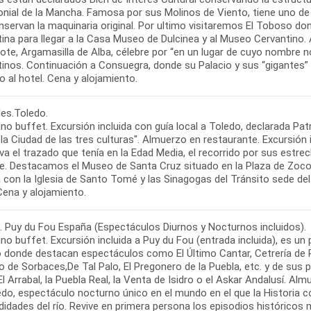
onial de la Mancha. Famosa por sus Molinos de Viento, tiene uno d
servan la maquinaria original. Por ultimo visitaremos El Toboso don
ina para llegar a la Casa Museo de Dulcinea y al Museo Cervantino. 
jote, Argamasilla de Alba, célebre por “en un lugar de cuyo nombre
tinos. Continuación a Consuegra, donde su Palacio y sus “gigantes” 
les.Toledo.
no buffet. Excursión incluida con guía local a Toledo, declarada P
a Ciudad de las tres culturas". Almuerzo en restaurante. Excursión 
va el trazado que tenía en la Edad Media, el recorrido por sus estr
le. Destacamos el Museo de Santa Cruz situado en la Plaza de Zocodo
 con la Iglesia de Santo Tomé y las Sinagogas del Tránsito sede del
. Puy du Fou España (Espectáculos Diurnos y Nocturnos incluidos).
o buffet. Excursión incluida a Puy du Fou (entrada incluida), es un p
 donde destacan espectáculos como El Último Cantar, Cetrería de R
io de Sorbaces,De Tal Palo, El Pregonero de la Puebla, etc. y de su
 Arrabal, la Puebla Real, la Venta de Isidro o el Askar Andalusí. Alm
do, espectáculo nocturno único en el mundo en el que la Historia cob
didades del río. Revive en primera persona los episodios histórico