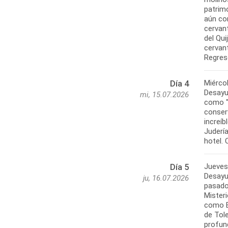
patrim
aún con
cervant
del Qui
cervan
Miérco
Día 4
Desayu
mi, 15.07.2026
como "l
conser
increíb
Judería
Jueves
Día 5
Desayun
ju, 16.07.2026
pasado
Mister
como El
de Tole
profun