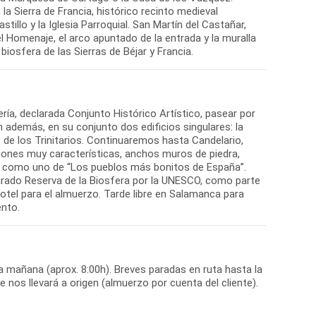
la Sierra de Francia, histórico recinto medieval
lo y la Iglesia Parroquial. San Martín del Castañar,
el Homenaje, el arco apuntado de la entrada y la muralla
biosfera de las Sierras de Béjar y Francia.
ría, declarada Conjunto Histórico Artístico, pasear por
 además, en su conjunto dos edificios singulares: la
o de los Trinitarios. Continuaremos hasta Candelario,
iones muy características, anchos muros de piedra,
o como uno de “Los pueblos más bonitos de España”.
rado Reserva de la Biosfera por la UNESCO, como parte
 hotel para el almuerzo. Tarde libre en Salamanca para
ento.
la mañana (aprox. 8:00h). Breves paradas en ruta hasta la
nos llevará a origen (almuerzo por cuenta del cliente).