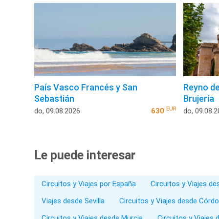
País Vasco Francés y San
Reyno de
Sebastián
Brujería
EUR
do, 09.08.2026
630
do, 09.08.
Le puede interesar
Circuitos y Viajes por España
Circuitos y Viajes d
Viajes desde Sevilla
Circuitos y Viajes desde Córd
Circuitos y Viajes desde Murcia
Circuitos y Viajes 