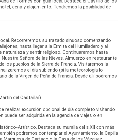
e Alba de Tormes con guía local. Destaca el Castillo de los
 hotel, cena y alojamiento. Tendremos la posibilidad de
a local. Recorreremos su trazado sinuoso comenzando
llejones, hasta llegar a la Ermita del Humilladero y al
 naturaleza y sentir religioso. Continuaremos hasta
de Nuestra Señora de las Nieves. Almuerzo en restaurante
 los pueblos de la Sierra de Francia. Visitaremos la
Finalizaremos el día subiendo (si la meteorología lo
uario de la Virgen de Peña de Francia. Desde allí podremos
Martín del Castañar)
 de realizar excursión opcional de día completo visitando
n puede ser adquirida en la agencia de viajes o en
istórico-Artístico. Destaca su muralla del s.XII con más
. También podremos contemplar el Ayuntamiento, la Capilla
de la Marquesa de Cartago o la Casa de los Vázquez.