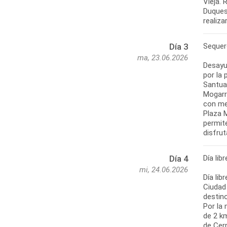
Vieja. 
Duques 
realiz
Sequer
Día 3
ma, 23.06.2026
Desayu
por la 
Santua
Mogarra
con men
Plaza M
permite
disfrut
Día lib
Día 4
mi, 24.06.2026
Día lib
Ciudad 
destino
Por la 
de 2 k
de Cerr