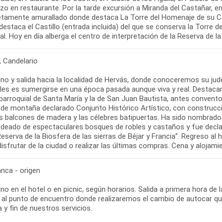
o en restaurante. Por la tarde excursión a Miranda del Castañar, en 
tamente amurallado donde destaca La Torre del Homenaje de su Castil
estaca el Castillo (entrada incluida) del que se conserva la Torre d
l. Hoy en día alberga el centro de interpretación de la Reserva de la 
, Candelario
o y salida hacia la localidad de Hervás, donde conoceremos su jude
lles es sumergirse en una época pasada aunque viva y real. Destacan
 parroquial de Santa María y la de San Juan Bautista, antes convent
 de montaña declarado Conjunto Histórico Artístico, con construcc
s balcones de madera y las célebres batipuertas. Ha sido nombrad
odeado de espectaculares bosques de robles y castaños y fue decla
Reserva de la Biosfera de las sierras de Béjar y Francia”. Regreso al
isfrutar de la ciudad o realizar las últimas compras. Cena y alojami
nca - origen
o en el hotel o en picnic, según horarios. Salida a primera hora de 
 al punto de encuentro donde realizaremos el cambio de autocar que 