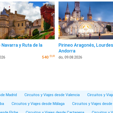
 Navarra y Ruta de la
Pirineo Aragonés, Lourdes
Andorra
EUR
2026
540
do, 09.08.2026
esde Madrid
Circuitos y Viajes desde Valencia
Circuitos y Via
oba
Circuitos y Viajes desde Málaga
Circuitos y Viajes desde
desde Elche
Circuitos y Viajes desde Cartagena
Circuitos y 