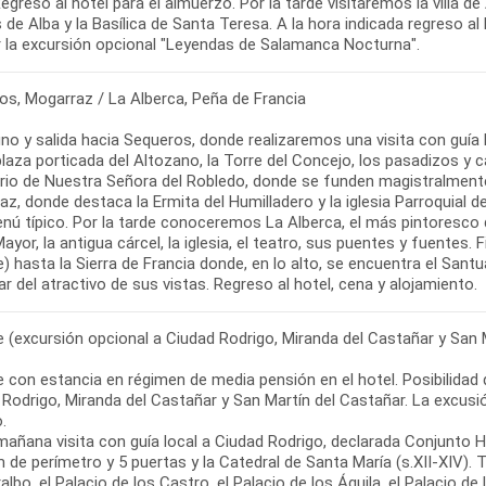
Regreso al hotel para el almuerzo. Por la tarde visitaremos la villa d
de Alba y la Basílica de Santa Teresa. A la hora indicada regreso al
ar la excursión opcional "Leyendas de Salamanca Nocturna".
os, Mogarraz / La Alberca, Peña de Francia
no y salida hacia Sequeros, donde realizaremos una visita con guí
plaza porticada del Altozano, la Torre del Concejo, los pasadizos y ca
rio de Nuestra Señora del Robledo, donde se funden magistralmente
z, donde destaca la Ermita del Humilladero y la iglesia Parroquial 
ú típico. Por la tarde conoceremos La Alberca, el más pintoresco de
ayor, la antigua cárcel, la iglesia, el teatro, sus puentes y fuentes. 
) hasta la Sierra de Francia donde, en lo alto, se encuentra el Sant
ar del atractivo de sus vistas. Regreso al hotel, cena y alojamiento.
re (excursión opcional a Ciudad Rodrigo, Miranda del Castañar y San 
re con estancia en régimen de media pensión en el hotel. Posibilidad
Rodrigo, Miranda del Castañar y San Martín del Castañar. La excusió
.
mañana visita con guía local a Ciudad Rodrigo, declarada Conjunto H
m de perímetro y 5 puertas y la Catedral de Santa María (s.XII-XIV)
albo, el Palacio de los Castro, el Palacio de los Águila, el Palacio 