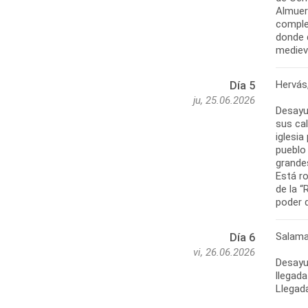
Almuerz
comple
donde d
medieva
Hervás
Día 5
ju, 25.06.2026
Desayun
sus ca
iglesia
pueblo
grande
Está r
de la “
poder d
Salama
Día 6
vi, 26.06.2026
Desayun
llegada