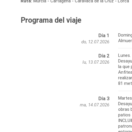
Ruta:
Murcia - Cartagena - Caravaca de la Cruz - Lorca
Programa del viaje
Doming
Día 1
Almuerz
do, 12.07.2026
Lunes.
Día 2
Desayun
lu, 13.07.2026
la que
Anfite
realiz
Martes
Día 3
Desayu
ma, 14.07.2026
obras 
patios 
INCLUI
patrona
entorn