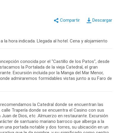
Descargar
 a la hora indicada. Llegada al hotel. Cena y alojamiento
oncepción conocida por el "Castillo de los Patos", desde
acamos la Portalada de la vieja Catedral, el gran
ante. Excursión incluida por la Manga del Mar Menor,
donde admiraremos formidables vistas junto a su Faro de
que recomendamos la Catedral donde se encuentran las
 calle Trapería donde se encuentra el Casino con sus
n Juan de Dios, etc .Almuerzo en restaurante. Excursión
rácter de santuario mariano barroco que alberga a la
on una portada notable y dos torres, su ubicación en un
curativa que le da nombre, y su significado como centro