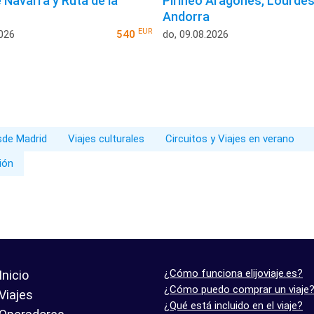
 Navarra y Ruta de la
Pirineo Aragonés, Lourdes
Andorra
EUR
2026
540
do, 09.08.2026
esde Madrid
Viajes culturales
Circuitos y Viajes en verano
ión
¿Cómo funciona elijoviaje.es?
Inicio
¿Cómo puedo comprar un viaje
Viajes
¿Qué está incluido en el viaje?