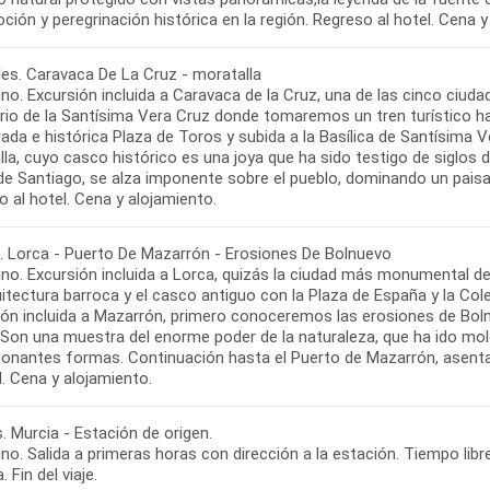
les. Caravaca De La Cruz - moratalla
o. Excursión incluida a Caravaca de la Cruz, una de las cinco ciuda
rio de la Santísima Vera Cruz donde tomaremos un tren turístico ha
ada e histórica Plaza de Toros y subida a la Basílica de Santísima V
la, cuyo casco histórico es una joya que ha sido testigo de siglos de 
de Santiago, se alza imponente sobre el pueblo, dominando un paisa
. Lorca - Puerto De Mazarrón - Erosiones De Bolnuevo
no. Excursión incluida a Lorca, quizás la ciudad más monumental de
itectura barroca y el casco antiguo con la Plaza de España y la Col
ión incluida a Mazarrón, primero conoceremos las erosiones de B
. Son una muestra del enorme poder de la naturaleza, que ha ido mo
ionantes formas. Continuación hasta el Puerto de Mazarrón, asenta
. Murcia - Estación de origen.
o. Salida a primeras horas con dirección a la estación. Tiempo libre 
. Fin del viaje.