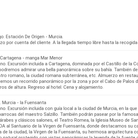
o. Estación De Origen - Murcia.
o por cuenta del cliente. A la llegada tiempo libre hasta la recogida
 Cartagena - manga Mar Menor
o. Excursión incluida a Cartagena, dominada por el Castillo de la C
 podremos admirar una bella panorámica sobre su bahía. También dest
atro romano, la ciudad romana subterránea, etc. Almuerzo en restaur
aremos un recorrido panorámico por la zona y por el Cabo de Palos 
. Murcia - la Fuensanta
no. Excursión incluida con guía local a la ciudad de Murcia, en la 
barrocas del maestro Salzillo. También podrán pasear por la famosa
árabes y clásicos salones, el Teatro Romea, la Iglesia Museo de Sa
DA al Santuario de la Virgen de Fuensanta, donde destacamos su ca
 de la ciudad, la Virgen de la Fuensanta, su hermosa arquitectura c
o natural protegido con vistas panorámicas,la leyenda de la fuente 