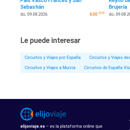
País Vasco Francés y San
Reyno de
Sebastián
Brujería
EUR
do, 09.08.2026
630
do, 09.08.
Le puede interesar
Circuitos y Viajes por España
Circuitos y Viajes d
Circuitos y Viajes a Murcia
Circuitos de España Vis
elijoviaje.es
– es la plataforma online que