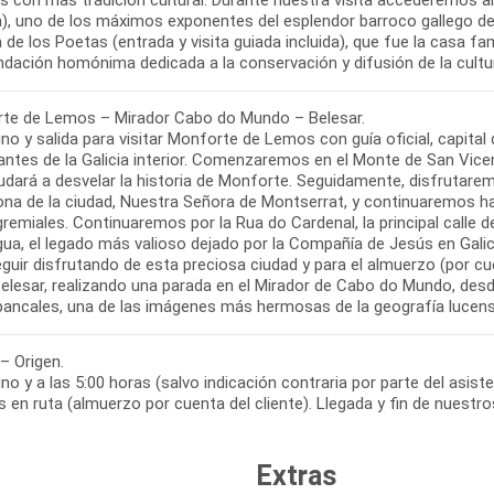
a), uno de los máximos exponentes del esplendor barroco gallego de 
 de los Poetas (entrada y visita guiada incluida), que fue la casa f
te de Lemos – Mirador Cabo do Mundo – Belesar.
o y salida para visitar Monforte de Lemos con guía oficial, capital 
antes de la Galicia interior. Comenzaremos en el Monte de San Vicen
dará a desvelar la historia de Monforte. Seguidamente, disfrutaremo
rona de la ciudad, Nuestra Señora de Montserrat, y continuaremos ha
gremiales. Continuaremos por la Rua do Cardenal, la principal calle 
gua, el legado más valioso dejado por la Compañía de Jesús en Galic
guir disfrutando de esta preciosa ciudad y para el almuerzo (por cu
Belesar, realizando una parada en el Mirador de Cabo do Mundo, desd
 – Origen.
o y a las 5:00 horas (salvo indicación contraria por parte del asiste
Extras