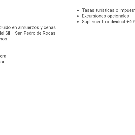
Tasas turísticas o impuest
Excursiones opcionales
Suplemento individual +40%
cluido en almuerzos y cenas
el Sil – San Pedro de Rocas
emos
acra
dor