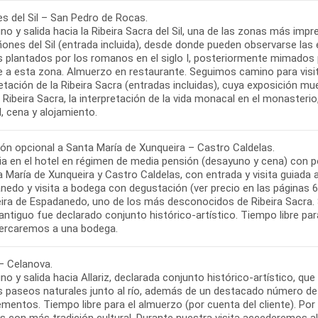
s del Sil – San Pedro de Rocas.
o y salida hacia la Ribeira Sacra del Sil, una de las zonas más imp
ñones del Sil (entrada incluida), desde donde pueden observarse la
s plantados por los romanos en el siglo I, posteriormente mimados
 a esta zona. Almuerzo en restaurante. Seguimos camino para visit
etación de la Ribeira Sacra (entradas incluidas), cuya exposición mue
 Ribeira Sacra, la interpretación de la vida monacal en el monasterio, 
ión opcional a Santa María de Xunqueira – Castro Caldelas.
a en el hotel en régimen de media pensión (desayuno y cena) con po
 María de Xunqueira y Castro Caldelas, con entrada y visita guiada
edo y visita a bodega con degustación (ver precio en las páginas 6
ira de Espadanedo, uno de los más desconocidos de Ribeira Sacra. 
ntiguo fue declarado conjunto histórico-artístico. Tiempo libre para
 – Celanova.
o y salida hacia Allariz, declarada conjunto histórico-artístico, q
s paseos naturales junto al río, además de un destacado número d
entos. Tiempo libre para el almuerzo (por cuenta del cliente). Por 
s con más tradición cultural. Durante nuestra visita accederemos al