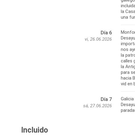
incluid
la Casa
Monfor
Día 6
Desayun
vi, 26.06.2026
import
nos ayu
la pat
calles 
la Anti
para se
hacia 
Galicia
Día 7
Desayun
sá, 27.06.2026
Incluido