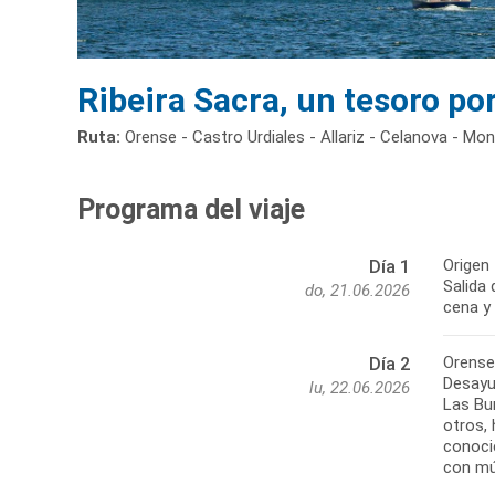
Ribeira Sacra, un tesoro po
Ruta:
Orense - Castro Urdiales - Allariz - Celanova - Mo
Programa del viaje
Origen 
Día 1
Salida 
do, 21.06.2026
cena y
Orense
Día 2
Desayu
lu, 22.06.2026
Las Bu
otros, 
conocie