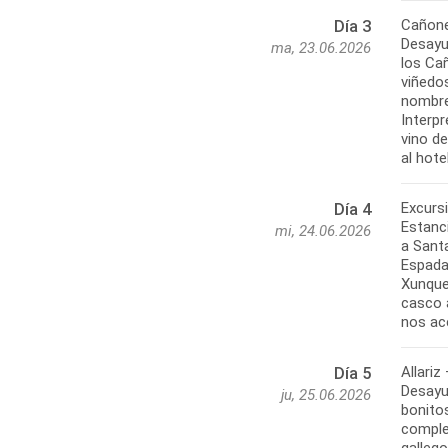
Cañone
Día 3
Desayun
ma, 23.06.2026
los Ca
viñedo
nombre
Interpr
vino de
Excurs
Día 4
Estanci
mi, 24.06.2026
a Santa
Espadan
Xunque
casco a
Allariz
Día 5
Desayun
ju, 25.06.2026
bonito
complem
gallego