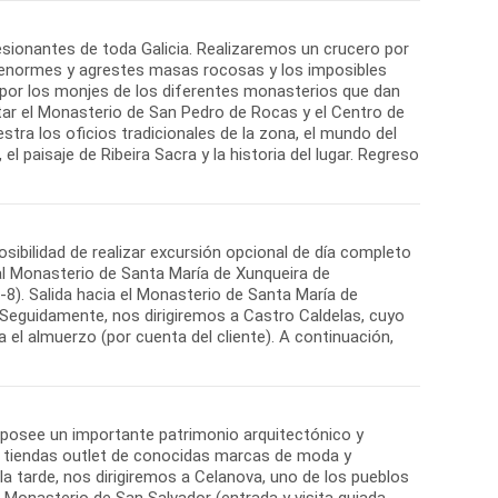
resionantes de toda Galicia. Realizaremos un crucero por
s enormes y agrestes masas rocosas y los imposibles
 por los monjes de los diferentes monasterios que dan
ar el Monasterio de San Pedro de Rocas y el Centro de
stra los oficios tradicionales de la zona, el mundo del
el paisaje de Ribeira Sacra y la historia del lugar. Regreso
sibilidad de realizar excursión opcional de día completo
 al Monasterio de Santa María de Xunqueira de
-8). Salida hacia el Monasterio de Santa María de
Seguidamente, nos dirigiremos a Castro Caldelas, cuyo
 el almuerzo (por cuenta del cliente). A continuación,
ue posee un importante patrimonio arquitectónico y
e tiendas outlet de conocidas marcas de moda y
la tarde, nos dirigiremos a Celanova, uno de los pueblos
 Monasterio de San Salvador (entrada y visita guiada