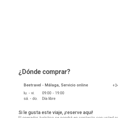
¿Dónde comprar?
Beetravel - Málaga, Servicio online
+34
lu. - vi.
09:00 - 19:00
sá. - do.
Día libre
Si le gusta este viaje, ¡reserve aqui!
El operador turístico se pondrá en contacto con usted p