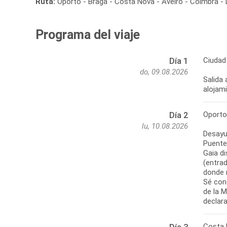
Ruta:
Oporto - Braga - Costa Nova - Aveiro - Coimbra - 
Programa del viaje
Ciudad
Día 1
do, 09.08.2026
Salida 
alojam
Oporto
Día 2
lu, 10.08.2026
Desayun
Puente
Gaia di
(entrad
donde 
Sé con
de la 
declar
Costa 