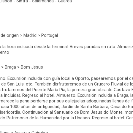
Lisboa - Sintra - Salamanca - Guarda
 de origen > Madrid > Portugal
a la hora indicada desde la terminal. Breves paradas en ruta. Almuerz
iento
 > Braga > Bom Jesus
o. Excursión incluida con guía local a Oporto, pasearemos por el ca
 de San Luis, etc. También disfrutaremos de un Crucero Fluvial de 
sfrutaremos del Puente María Pía, la primera gran obra de Gustavo Eif
a Incluida). Regreso al hotel. Almuerzo. Excursión incluida a Braga,
merece la pena perderse por sus callejuelas adoquinadas llenas de f
 casi 1000 años de antiguedad, Jardín de Santa Bárbara, Casa do Ra
Misericordia. Continuación al Santuario de Bom Jesus do Monte, mo
ado Patrimonio de la Humanidad por la Unesco. Regreso al hotel. Cen
Nova > Aveiro > Coímbra