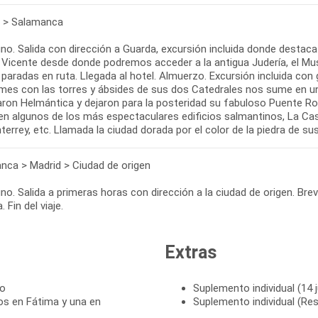
 > Salamanca
o. Salida con dirección a Guarda, excursión incluida donde destaca la
 Vicente desde donde podremos acceder a la antigua Judería, el Mus
paradas en ruta. Llegada al hotel. Almuerzo. Excursión incluida con g
rmes con las torres y ábsides de sus dos Catedrales nos sume en un
maron Helmántica y dejaron para la posteridad su fabuloso Puente R
n algunos de los más espectaculares edificios salmantinos, La Casa 
errey, etc. Llamada la ciudad dorada por el color de la piedra de 
nca > Madrid > Ciudad de origen
o. Salida a primeras horas con dirección a la ciudad de origen. Bre
. Fin del viaje.
Extras
to
Suplemento individual (14 j
os en Fátima y una en
Suplemento individual (Res