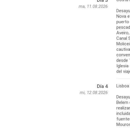
Día 3
ma, 11.08.2026
Desayu
Nova e
puerto 
pescad
Aveiro,
Canal 
Molicei
cautiva
convent
desde 1
Iglesi
del via
Lisboa 
Día 4
mi, 12.08.2026
Desayun
Belem 
realiza
incluid
fuente
Mouros 