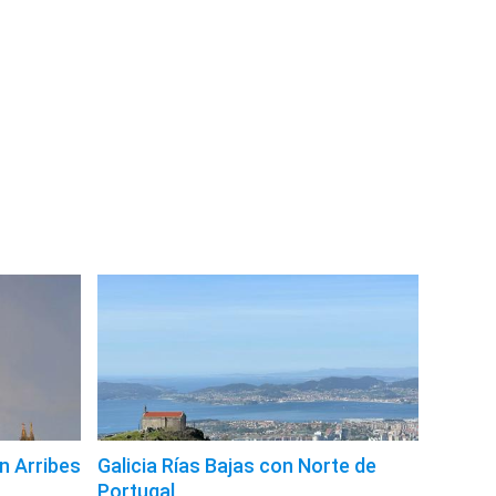
n Arribes
Galicia Rías Bajas con Norte de
Portugal