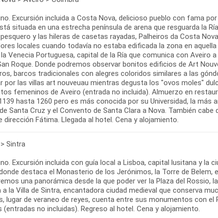
no. Excursión incluida a Costa Nova, delicioso pueblo con fama por
stá situada en una estrecha península de arena que resguarda la Ría
pesquero y las hileras de casetas rayadas, Palheiros da Costa Nova 
ores locales cuando todavía no estaba edificada la zona en aquella
 la Venecia Portuguesa, capital de la Ría que comunica con Aveiro a 
San Roque. Donde podremos observar bonitos edificios de Art Nouveau
ros, barcos tradicionales con alegres coloridos similares a las gón
r por las villas art nouveuau mientras degusta los "ovos moles" dulc
os femeninos de Aveiro (entrada no incluida). Almuerzo en restaura
139 hasta 1260 pero es más conocida por su Universidad, la más anti
a de Santa Cruz y el Convento de Santa Clara a Nova. También cabe d
je dirección Fátima. Llegada al hotel. Cena y alojamiento.
> Sintra
o. Excursión incluida con guía local a Lisboa, capital lusitana y la
donde destaca el Monasterio de los Jerónimos, la Torre de Belem,
remos una panorámica desde la que poder ver la Plaza del Rossio, la
a a la Villa de Sintra, encantadora ciudad medieval que conserva muc
s, lugar de veraneo de reyes, cuenta entre sus monumentos con el Pa
(entradas no incluidas). Regreso al hotel. Cena y alojamiento.