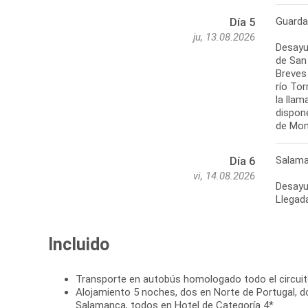
Guarda
Día 5
ju, 13.08.2026
Desayun
de San
Breves 
río To
la lla
dispone
de Mont
Salama
Día 6
vi, 14.08.2026
Desayun
Llegada
Incluido
Transporte en autobús homologado todo el circui
Alojamiento 5 noches, dos en Norte de Portugal, d
Salamanca, todos en Hotel de Categoría 4*