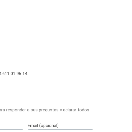
 611 01 96 14
ara responder a sus preguntas y aclarar todos
Email (opcional)