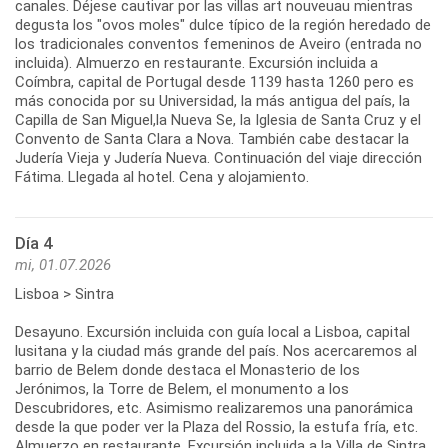
canales. Déjese cautivar por las villas art nouveuau mientras
degusta los "ovos moles" dulce típico de la región heredado de
los tradicionales conventos femeninos de Aveiro (entrada no
incluida). Almuerzo en restaurante. Excursión incluida a
Coímbra, capital de Portugal desde 1139 hasta 1260 pero es
más conocida por su Universidad, la más antigua del país, la
Capilla de San Miguel,la Nueva Se, la Iglesia de Santa Cruz y el
Convento de Santa Clara a Nova. También cabe destacar la
Judería Vieja y Judería Nueva. Continuación del viaje dirección
Fátima. Llegada al hotel. Cena y alojamiento.
Día 4
mi, 01.07.2026
Lisboa > Sintra
Desayuno. Excursión incluida con guía local a Lisboa, capital
lusitana y la ciudad más grande del país. Nos acercaremos al
barrio de Belem donde destaca el Monasterio de los
Jerónimos, la Torre de Belem, el monumento a los
Descubridores, etc. Asimismo realizaremos una panorámica
desde la que poder ver la Plaza del Rossio, la estufa fría, etc.
Almuerzo en restaurante. Excursión incluida a la Villa de Sintra,