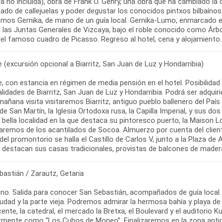
a no incluida), obra de Frank O. Gehry, una obra que ha cambiado la c
do de callejuelas y poder degustar los conocidos pintxos bilbaínos.
emos Gernika, de mano de un guía local. Gernika-Lumo, enmarcado en 
n las Juntas Generales de Vizcaya, bajo el roble conocido como Árbo
 el famoso cuadro de Picasso. Regreso al hotel, cena y alojamiento.
re (excursión opcional a Biarritz, San Juan de Luz y Hondarribia)
re, con estancia en régimen de media pensión en el hotel. Posibilidad
alidades de Biarritz, San Juan de Luz y Hondarribia. Podrá ser adquiri
mañana visita visitaremos Biarritz, antiguo pueblo ballenero del Pa
 de San Martín, la Iglesia Ortodoxa rusa, la Capilla Imperial, y sus d
 bella localidad en la que destaca su pintoresco puerto, la Maison L
aremos de los acantilados de Socoa. Almuerzo por cuenta del cliente
 del promontorio se halla el Castillo de Carlos V, junto a la Plaza de 
, destacan sus casas tradicionales, provistas de balcones de mader
bastián / Zarautz, Getaria
no. Salida para conocer San Sebastián, acompañados de guía local.
iudad y la parte vieja. Podremos admirar la hermosa bahía y playa de 
ente, la catedral, el mercado la Bretxa, el Boulevard y el auditorio 
rmente como “Los Cubos de Moneo”. Finalizaremos en la zona ant