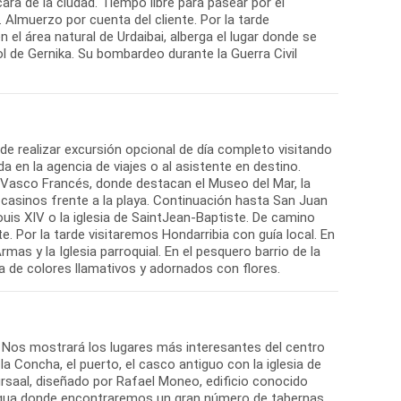
ara de la ciudad. Tiempo libre para pasear por el
 Almuerzo por cuenta del cliente. Por la tarde
el área natural de Urdaibai, alberga el lugar donde se
l de Gernika. Su bombardeo durante la Guerra Civil
 de realizar excursión opcional de día completo visitando
da en la agencia de viajes o al asistente en destino.
ís Vasco Francés, donde destacan el Museo del Mar, la
os casinos frente a la playa. Continuación hasta San Juan
ouis XIV o la iglesia de SaintJean-Baptiste. De camino
. Por la tarde visitaremos Hondarribia con guía local. En
Armas y la Iglesia parroquial. En el pesquero barrio de la
a de colores llamativos y adornados con flores.
 Nos mostrará los lugares más interesantes del centro
la Concha, el puerto, el casco antiguo con la iglesia de
Kursaal, diseñado por Rafael Moneo, edificio conocido
igua donde encontraremos un gran número de tabernas