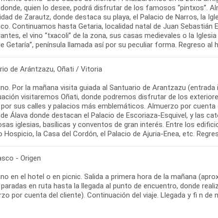
 donde, quien lo desee, podrá disfrutar de los famosos “pintxos”. 
lidad de Zarautz, donde destaca su playa, el Palacio de Narros, la Ig
sco. Continuamos hasta Getaria, localidad natal de Juan Sebastián E
antes, el vino “txacoli” de la zona, sus casas medievales o la Igles
e Getaría”, península llamada así por su peculiar forma. Regreso al h
io de Arántzazu, Oñati / Vitoria
o. Por la mañana visita guiada al Santuario de Arantzazu (entrada 
ación visitaremos Oñati, donde podremos disfrutar de los exteriores
por sus calles y palacios más emblemáticos. Almuerzo por cuenta del 
 de Álava donde destacan el Palacio de Escoriaza-Esquivel, y las ca
as iglesias, basílicas y conventos de gran interés. Entre los edifi
 Hospicio, la Casa del Cordón, el Palacio de Ajuria-Enea, etc. Regres
asco - Origen
o en el hotel o en picnic. Salida a primera hora de la mañana (aprox
paradas en ruta hasta la llegada al punto de encuentro, donde real