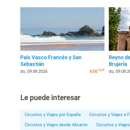
País Vasco Francés y San
Reyno de
Sebastián
Brujería
EUR
do, 09.08.2026
630
do, 09.08.
Le puede interesar
Circuitos y Viajes por España
Circuitos y Viajes a 
Circuitos y Viajes desde Alicante
Circuitos y Viaje