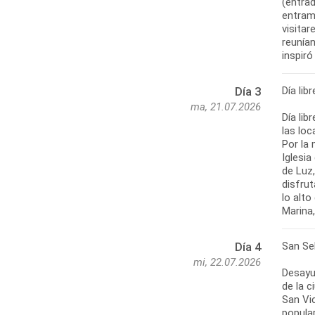
(entrad
entrama
visitar
reunía
inspiró
Día lib
Día 3
ma, 21.07.2026
Día lib
las loc
Por la 
Iglesia
de Luz,
disfrut
lo alto
Marina
San Se
Día 4
mi, 22.07.2026
Desayu
de la c
San Vic
popula