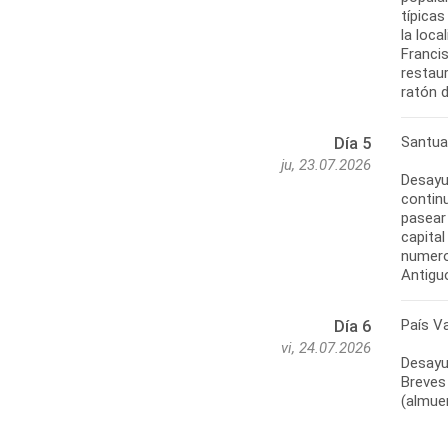
típicas
la loca
Franci
restaur
ratón d
Santuar
Día 5
ju, 23.07.2026
Desayun
continu
pasear 
capital
numeros
Antiguo
País V
Día 6
vi, 24.07.2026
Desayun
Breves 