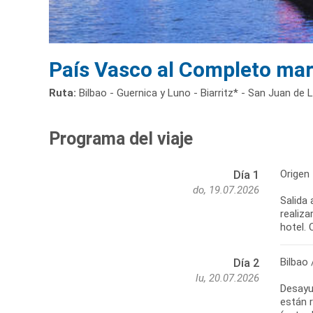
País Vasco al Completo ma
Ruta:
Bilbao - Guernica y Luno - Biarritz* - San Juan de L
Programa del viaje
Origen
Día 1
do, 19.07.2026
Salida 
realiza
hotel. 
Bilbao 
Día 2
lu, 20.07.2026
Desayun
están 