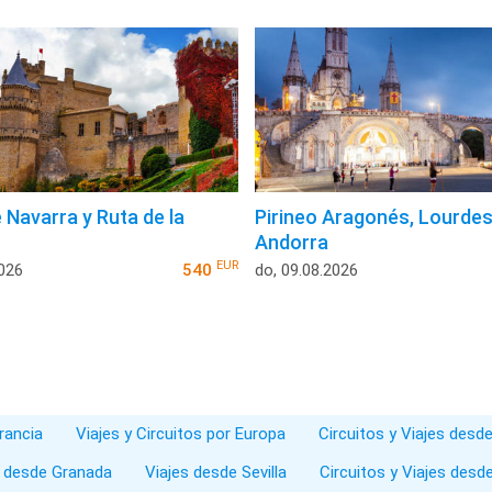
 Navarra y Ruta de la
Pirineo Aragonés, Lourdes
Andorra
EUR
2026
540
do, 09.08.2026
Francia
Viajes y Circuitos por Europa
Circuitos y Viajes desd
s desde Granada
Viajes desde Sevilla
Circuitos y Viajes des