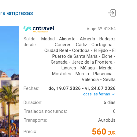
ra empresas
Viaje № 41354
Salida
Madrid - Alicante - Almería - Badajoz
desde:
- Cáceres - Cádiz - Cartagena -
Ciudad Real - Córdoba - El Ejido - El
Puerto de Santa María - Elche -
Granada - Jerez de la Frontera -
Linares - Málaga - Mérida -
Móstoles - Murcia - Plasencia -
Valencia - Sevilla
Fechas:
do, 19.07.2026 - vi, 24.07.2026
Todas las fechas
Duración:
6 días
Traslados nocturnos:
0
Transporte:
Autobús
560
Precio:
EUR