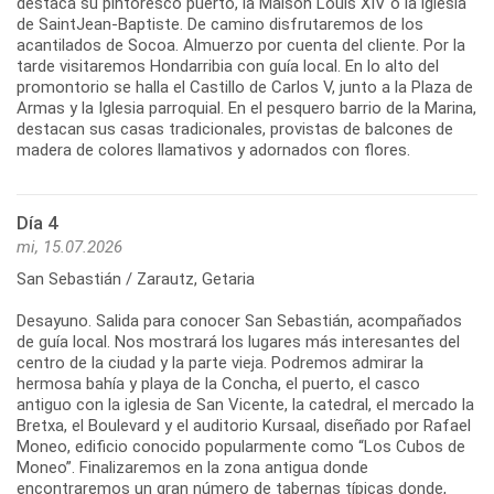
destaca su pintoresco puerto, la Maison Louis XIV o la iglesia
de SaintJean-Baptiste. De camino disfrutaremos de los
acantilados de Socoa. Almuerzo por cuenta del cliente. Por la
tarde visitaremos Hondarribia con guía local. En lo alto del
promontorio se halla el Castillo de Carlos V, junto a la Plaza de
Armas y la Iglesia parroquial. En el pesquero barrio de la Marina,
destacan sus casas tradicionales, provistas de balcones de
madera de colores llamativos y adornados con flores.
Día 4
mi, 15.07.2026
San Sebastián / Zarautz, Getaria
Desayuno. Salida para conocer San Sebastián, acompañados
de guía local. Nos mostrará los lugares más interesantes del
centro de la ciudad y la parte vieja. Podremos admirar la
hermosa bahía y playa de la Concha, el puerto, el casco
antiguo con la iglesia de San Vicente, la catedral, el mercado la
Bretxa, el Boulevard y el auditorio Kursaal, diseñado por Rafael
Moneo, edificio conocido popularmente como “Los Cubos de
Moneo”. Finalizaremos en la zona antigua donde
encontraremos un gran número de tabernas típicas donde,