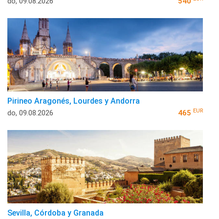
do, 09.08.2026
540
Pirineo Aragonés, Lourdes y Andorra
EUR
do, 09.08.2026
465
Sevilla, Córdoba y Granada