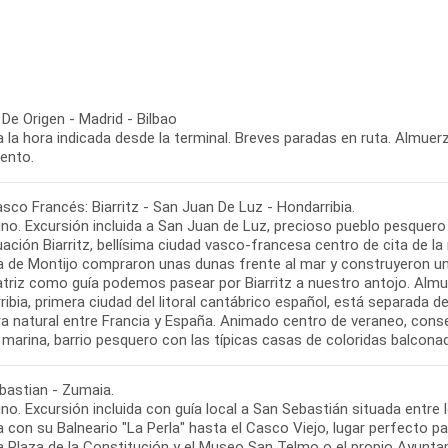
De Origen - Madrid - Bilbao
a la hora indicada desde la terminal. Breves paradas en ruta. Almuerz
iento.
sco Francés: Biarritz - San Juan De Luz - Hondarribia.
no. Excursión incluida a San Juan de Luz, precioso pueblo pesquer
ación Biarritz, bellísima ciudad vasco-francesa centro de cita de l
a de Montijo compraron unas dunas frente al mar y construyeron un g
triz como guía podemos pasear por Biarritz a nuestro antojo. Almuer
ibia, primera ciudad del litoral cantábrico español, está separada d
ra natural entre Francia y España. Animado centro de veraneo, cons
bastian - Zumaia.
o. Excursión incluida con guía local a San Sebastián situada entre l
con su Balneario "La Perla" hasta el Casco Viejo, lugar perfecto par
la Plaza de la Constitución y el Museo San Telmo o el propio Ayunta