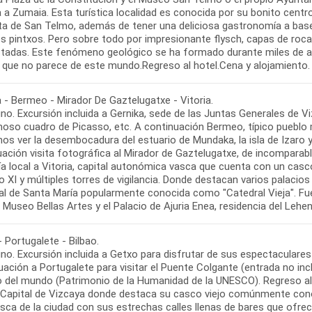
a a Zumaia. Esta turística localidad es conocida por su bonito centr
ita de San Telmo, además de tener una deliciosa gastronomía a bas
es pintxos. Pero sobre todo por impresionante flysch, capas de roca
tadas. Este fenómeno geológico se ha formado durante miles de años
 - Bermeo - Mirador De Gaztelugatxe - Vitoria.
no. Excursión incluida a Gernika, sede de las Juntas Generales de 
moso cuadro de Picasso, etc. A continuación Bermeo, típico pueblo
os ver la desembocadura del estuario de Mundaka, la isla de Izaro y
ación visita fotográfica al Mirador de Gaztelugatxe, de incomparabl
ía local a Vitoria, capital autonómica vasca que cuenta con un cas
lo XI y múltiples torres de vigilancia. Donde destacan varios palaci
al de Santa María popularmente conocida como "Catedral Vieja". Fue
 Portugalete - Bilbao.
no. Excursión incluida a Getxo para disfrutar de sus espectaculares
ación a Portugalete para visitar el Puente Colgante (entrada no inc
o del mundo (Patrimonio de la Humanidad de la UNESCO). Regreso al h
. Capital de Vizcaya donde destaca su casco viejo comúnmente cono
esca de la ciudad con sus estrechas calles llenas de bares que of