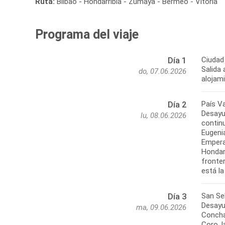
Ruta:
Bilbao - Hondarribia - Zumaya - Bermeo - Vitoria
Programa del viaje
Ciudad 
Día 1
Salida 
do, 07.06.2026
alojam
País Va
Día 2
Desayu
lu, 08.06.2026
continu
Eugeni
Empera
Hondarr
fronte
San Se
Día 3
Desayun
ma, 09.06.2026
Concha 
Coro, 