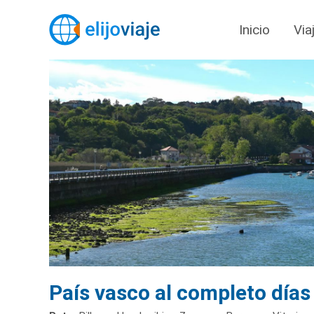
Inicio
Via
País vasco al completo días