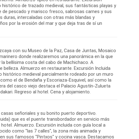
o histórico de trazado medieval, sus fantásticas playas y
e de pescado y marisco fresco, sabrosas carnes y sus
s duras, intercaladas con otras más blandas y
 por la erosión del mar y que deja tras de sí un
Vizcaya con su Museo de la Paz, Casa de Juntas, Mosaico
 marinero donde realizaremos una panorámica en la que
 la bellísima costa del cabo de Machichaco. A
e belleza. Almuerzo en restaurante. Excursión Incluida
co histórico medieval parcialmente rodeado por un muro
os como el de Bendaña y Escoriaza-Esquivel, así como la
ra del casco viejo destaca el Palacio Agustín-Zulueta
 casas señoriales y su bonito puerto deportivo.
luida) que es el puente transbordador en servicio más
otel. Almuerzo. Excursión incluida con guía local a
cido como "las 7 calles", la zona más animada y
recen sus famosos "Pintxos" y cocina vasca. Destacamos