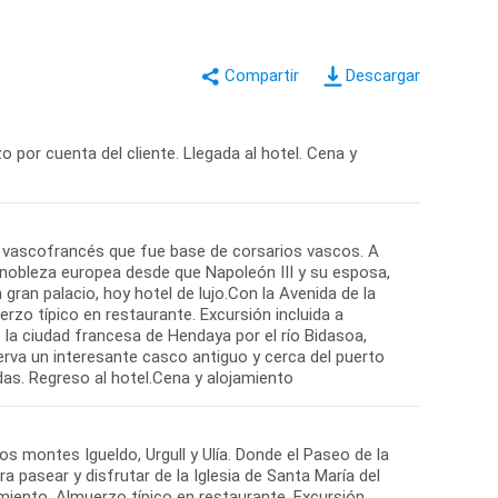
Descargar
o por cuenta del cliente. Llegada al hotel. Cena y
o vascofrancés que fue base de corsarios vascos. A
a nobleza europea desde que Napoleón III y su esposa,
ran palacio, hoy hotel de lujo.Con la Avenida de la
zo típico en restaurante. Excursión incluida a
e la ciudad francesa de Hendaya por el río Bidasoa,
erva un interesante casco antiguo y cerca del puerto
os montes Igueldo, Urgull y Ulía. Donde el Paseo de la
a pasear y disfrutar de la Iglesia de Santa María del
miento. Almuerzo típico en restaurante. Excursión