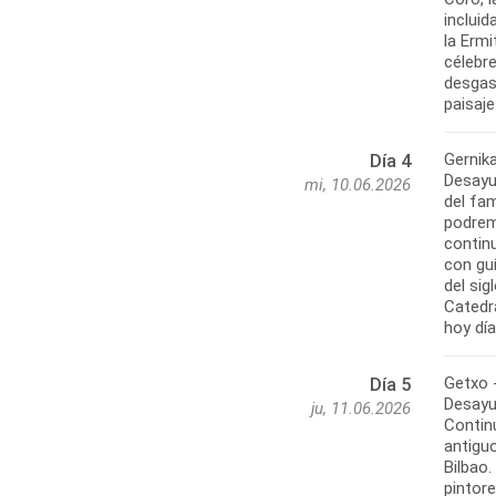
incluid
la Erm
célebr
desgas
Gernika
Día 4
Desayu
mi, 10.06.2026
del fa
podrem
continu
con gu
del sig
Catedr
Getxo -
Día 5
Desayu
ju, 11.06.2026
Continu
antigu
Bilbao
pintor