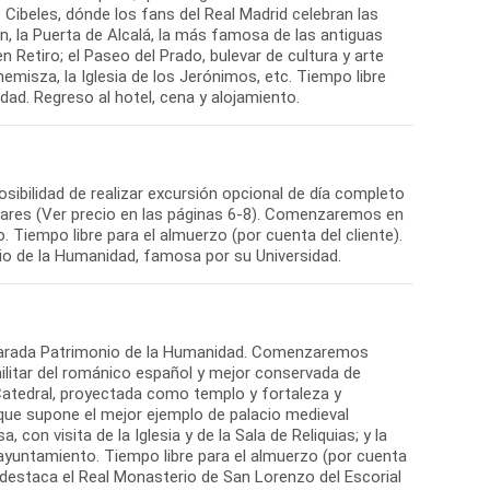
Cibeles, dónde los fans del Real Madrid celebran las
ón, la Puerta de Alcalá, la más famosa de las antiguas
 Retiro; el Paseo del Prado, bulevar de cultura y arte
isza, la Iglesia de los Jerónimos, etc. Tiempo libre
udad. Regreso al hotel, cena y alojamiento.
sibilidad de realizar excursión opcional de día completo
enares (Ver precio en las páginas 6-8). Comenzaremos en
 Tiempo libre para el almuerzo (por cuenta del cliente).
nio de la Humanidad, famosa por su Universidad.
declarada Patrimonio de la Humanidad. Comenzaremos
militar del románico español y mejor conservada de
 Catedral, proyectada como templo y fortaleza y
, que supone el mejor ejemplo de palacio medieval
, con visita de la Iglesia y de la Sala de Reliquias; y la
ayuntamiento. Tiempo libre para el almuerzo (por cuenta
e destaca el Real Monasterio de San Lorenzo del Escorial