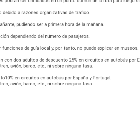
es podrán ser unificados en un punto común de la ruta para luego se
 debido a razones organizativas de tráfico.
añante, pudiendo ser a primera hora de la mañana.
ación dependiendo del número de pasajeros.
 funciones de guía local y, por tanto, no puede explicar en museos
n con dos adultos de descuento 25% en circuitos en autobús por E
en, avión, barco, etc., ni sobre ninguna tasa.
nto10% en circuitos en autobús por España y Portugal.
en, avión, barco, etc., ni sobre ninguna tasa.