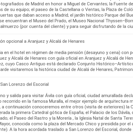
tografiados de Madrid en honor a Miguel de Cervantes; la Fuente de 
as de su equipo; el paseo de la Castellana o Ventas, la Plaza de Col
uertas que daban acceso a Madrid; el jardín histórico Parque del Buen
se encuentran el Museo del Prado, el Museo Nacional Thyssen–Bornem
 almuerzo (por cuenta del cliente) y para seguir disfrutando de la ci
ión opcional a Aranjuez y Alcalá de Henares
a en el hotel en régimen de media pensión (desayuno y cena) con po
juez y Alcalá de Henares con guía oficial en Aranjuez y Alcalá de H
z, cuyo Casco Antiguo está declarado Conjunto Histórico–Artístico.
tarde visitaremos la histórica ciudad de Alcalá de Henares, Patrimo
 San Lorenzo del Escorial
no y salida para visitar Ávila con guía oficial, ciudad amurallada 
 recorrido en la famosa Muralla, el mejor ejemplo de arquitectura 
, a continuación conoceremos entre otros (visita de exteriores) la
rada la primera Catedral gótica de España; el Palacio de los Dávila
cado; el Paseo del Rastro y la Morería , la Iglesia Natal de Santa Teresa
Mayor, conocida como la plaza del Mercado Chico y presidida por el 
ente). A la hora acordada traslado a San Lorenzo del Escorial, dond