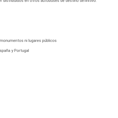
r distribuidos en otros autobuses de destino definitivo.
, monumentos ni lugares públicos
spaña y Portugal