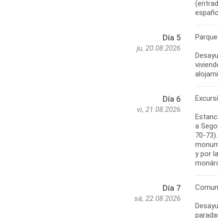
(entrad
español
Parque
Día 5
ju, 20.08.2026
Desayun
viviend
alojam
Excurs
Día 6
vi, 21.08.2026
Estanci
a Segov
70-73)
monumen
y por l
monárqu
Comuni
Día 7
sá, 22.08.2026
Desayun
paradas