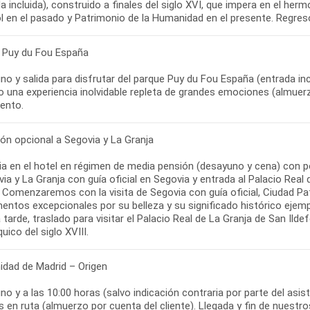
a incluida), construido a finales del siglo XVI, que impera en el herm
 en el pasado y Patrimonio de la Humanidad en el presente. Regreso
 Puy du Fou España
o y salida para disfrutar del parque Puy du Fou España (entrada incl
o una experiencia inolvidable repleta de grandes emociones (almuerzo
iento.
ión opcional a Segovia y La Granja
a en el hotel en régimen de media pensión (desayuno y cena) con po
ia y La Granja con guía oficial en Segovia y entrada al Palacio Real
. Comenzaremos con la visita de Segovia con guía oficial, Ciudad P
tos excepcionales por su belleza y su significado histórico ejempla
a tarde, traslado para visitar el Palacio Real de La Granja de San Il
ico del siglo XVIII.
dad de Madrid – Origen
o y a las 10:00 horas (salvo indicación contraria por parte del asist
 en ruta (almuerzo por cuenta del cliente). Llegada y fin de nuestro