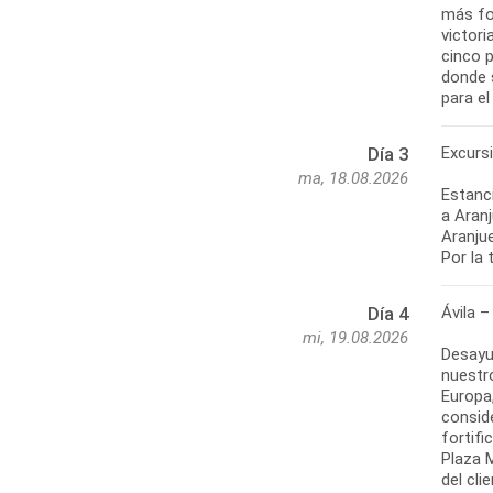
más fo
victori
cinco p
donde 
para el
Excurs
Día 3
ma, 18.08.2026
Estanci
a Aran
Aranjue
Por la 
Ávila –
Día 4
mi, 19.08.2026
Desayu
nuestro
Europa
conside
fortifi
Plaza 
del cli