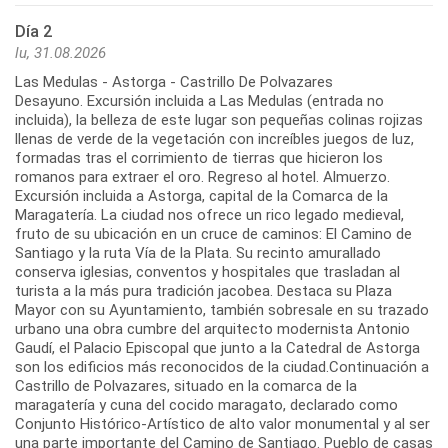
Día 2
lu, 31.08.2026
Las Medulas - Astorga - Castrillo De Polvazares
Desayuno. Excursión incluida a Las Medulas (entrada no
incluida), la belleza de este lugar son pequeñas colinas rojizas
llenas de verde de la vegetación con increíbles juegos de luz,
formadas tras el corrimiento de tierras que hicieron los
romanos para extraer el oro. Regreso al hotel. Almuerzo.
Excursión incluida a Astorga, capital de la Comarca de la
Maragatería. La ciudad nos ofrece un rico legado medieval,
fruto de su ubicación en un cruce de caminos: El Camino de
Santiago y la ruta Vía de la Plata. Su recinto amurallado
conserva iglesias, conventos y hospitales que trasladan al
turista a la más pura tradición jacobea. Destaca su Plaza
Mayor con su Ayuntamiento, también sobresale en su trazado
urbano una obra cumbre del arquitecto modernista Antonio
Gaudí, el Palacio Episcopal que junto a la Catedral de Astorga
son los edificios más reconocidos de la ciudad.Continuación a
Castrillo de Polvazares, situado en la comarca de la
maragatería y cuna del cocido maragato, declarado como
Conjunto Histórico-Artístico de alto valor monumental y al ser
una parte importante del Camino de Santiago. Pueblo de casas