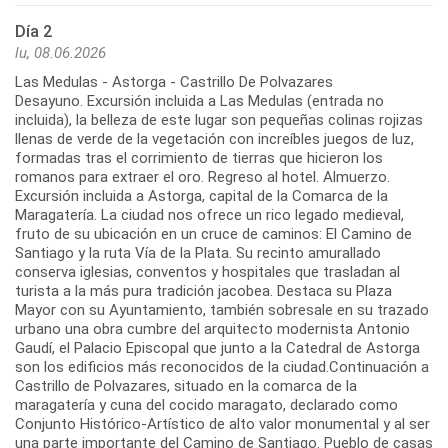
Día 2
lu, 08.06.2026
Las Medulas - Astorga - Castrillo De Polvazares
Desayuno. Excursión incluida a Las Medulas (entrada no
incluida), la belleza de este lugar son pequeñas colinas rojizas
llenas de verde de la vegetación con increíbles juegos de luz,
formadas tras el corrimiento de tierras que hicieron los
romanos para extraer el oro. Regreso al hotel. Almuerzo.
Excursión incluida a Astorga, capital de la Comarca de la
Maragatería. La ciudad nos ofrece un rico legado medieval,
fruto de su ubicación en un cruce de caminos: El Camino de
Santiago y la ruta Vía de la Plata. Su recinto amurallado
conserva iglesias, conventos y hospitales que trasladan al
turista a la más pura tradición jacobea. Destaca su Plaza
Mayor con su Ayuntamiento, también sobresale en su trazado
urbano una obra cumbre del arquitecto modernista Antonio
Gaudí, el Palacio Episcopal que junto a la Catedral de Astorga
son los edificios más reconocidos de la ciudad.Continuación a
Castrillo de Polvazares, situado en la comarca de la
maragatería y cuna del cocido maragato, declarado como
Conjunto Histórico-Artístico de alto valor monumental y al ser
una parte importante del Camino de Santiago. Pueblo de casas