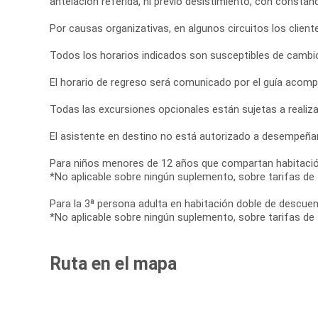
antelación referida, ni previo desistimiento, con constan
Por causas organizativas, en algunos circuitos los client
Todos los horarios indicados son susceptibles de cambio
El horario de regreso será comunicado por el guía acomp
Todas las excursiones opcionales están sujetas a realiz
El asistente en destino no está autorizado a desempeñar
Para niños menores de 12 años que compartan habitació
*No aplicable sobre ningún suplemento, sobre tarifas de tr
Para la 3ª persona adulta en habitación doble de descue
*No aplicable sobre ningún suplemento, sobre tarifas de tr
Ruta en el mapa