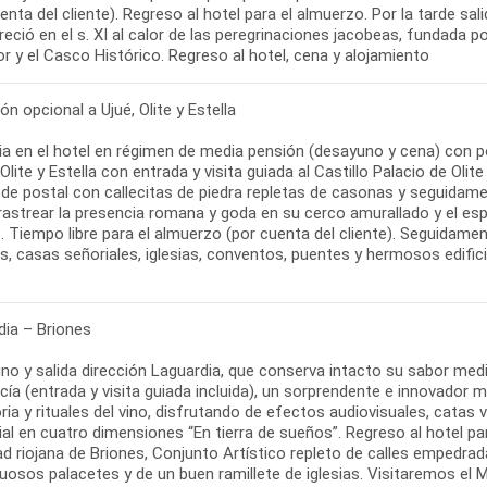
enta del cliente). Regreso al hotel para el almuerzo. Por la tarde sa
reció en el s. XI al calor de las peregrinaciones jacobeas, fundada p
r y el Casco Histórico. Regreso al hotel, cena y alojamiento
ón opcional a Ujué, Olite y Estella
a en el hotel en régimen de media pensión (desayuno y cena) con po
 Olite y Estella con entrada y visita guiada al Castillo Palacio de Ol
de postal con callecitas de piedra repletas de casonas y seguidamen
astrear la presencia romana y goda en su cerco amurallado y el espl
. Tiempo libre para el almuerzo (por cuenta del cliente). Seguidame
s, casas señoriales, iglesias, conventos, puentes y hermosos edific
dia – Briones
no y salida dirección Laguardia, que conserva intacto su sabor med
ucía (entrada y visita guiada incluida), un sorprendente e innovado
oria y rituales del vino, disfrutando de efectos audiovisuales, catas 
al en cuatro dimensiones “En tierra de sueños”. Regreso al hotel pa
ad riojana de Briones, Conjunto Artístico repleto de calles empedra
uosos palacetes y de un buen ramillete de iglesias. Visitaremos el