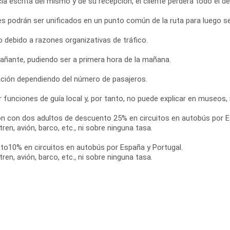
cia escrita del mismo y de su recepción, el cliente perderá todo el
es podrán ser unificados en un punto común de la ruta para luego se
 debido a razones organizativas de tráfico.
añante, pudiendo ser a primera hora de la mañana.
ación dependiendo del número de pasajeros.
 funciones de guía local y, por tanto, no puede explicar en museos
n con dos adultos de descuento 25% en circuitos en autobús por E
en, avión, barco, etc., ni sobre ninguna tasa.
nto10% en circuitos en autobús por España y Portugal.
en, avión, barco, etc., ni sobre ninguna tasa.