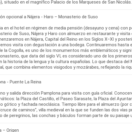
ión opcional a Nájera - Haro – Monasterio de Suso
a en el hotel en régimen de media pensión (desayuno y cena) con po
sterio de Suso, Nájera y Haro con almuerzo en restaurante y visita
enzaremos en Nájera, Capital del Reino en los Siglos X–XI y posteri
aremos visita con degustación a una bodega. Continuaremos hasta el
de la Cogolla, es uno de los monumentos más emblemáticos y signific
nasterio, que data del siglo VI, es considerado uno de los primeros
n la historia de la lengua y la cultura españolas. Lo que destaca d
al, que combina elementos visigodos y mozárabes, reflejando la riqu
na - Puente La Reina
no y salida dirección Pamplona para visita con guía oficial. Conoc
ticos: la Plaza del Castillo, el Paseo Sarasate, la Plaza del Ayunta
lo gótico y fachada neoclásica. Tiempo libre para el almuerzo (por 
“cruce de caminos”, villa medieval en la que se funden las dos vías 
o de peregrinos, las conchas y báculos forman parte de su paisaje u
a – Origen