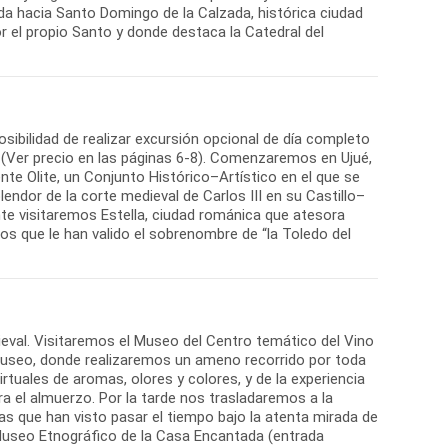
lida hacia Santo Domingo de la Calzada, histórica ciudad
or el propio Santo y donde destaca la Catedral del
sibilidad de realizar excursión opcional de día completo
ite (Ver precio en las páginas 6-8). Comenzaremos en Ujué,
te Olite, un Conjunto Histórico–Artístico en el que se
endor de la corte medieval de Carlos III en su Castillo–
nte visitaremos Estella, ciudad románica que atesora
ios que le han valido el sobrenombre de “la Toledo del
ieval. Visitaremos el Museo del Centro temático del Vino
r museo, donde realizaremos un ameno recorrido por toda
virtuales de aromas, olores y colores, y de la experiencia
ra el almuerzo. Por la tarde nos trasladaremos a la
das que han visto pasar el tiempo bajo la atenta mirada de
 Museo Etnográfico de la Casa Encantada (entrada