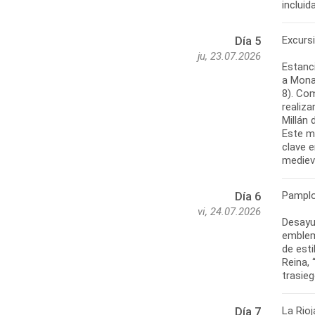
Excurs
Día 5
ju, 23.07.2026
Estanci
a Mona
8). Com
realiz
Millán 
Este mo
clave e
mediev
Pamplo
Día 6
vi, 24.07.2026
Desayu
emblemá
de esti
Reina, 
trasieg
La Rioj
Día 7