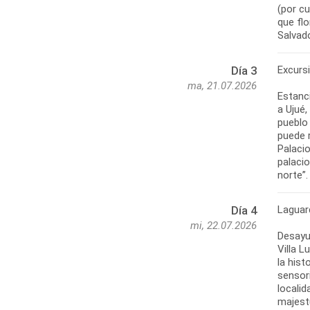
(por cu
que flo
Salvado
Excursi
Día 3
ma, 21.07.2026
Estanci
a Ujué,
pueblo 
puede r
Palacio
palacio
norte”.
Laguar
Día 4
mi, 22.07.2026
Desayu
Villa L
la hist
sensori
localid
majest