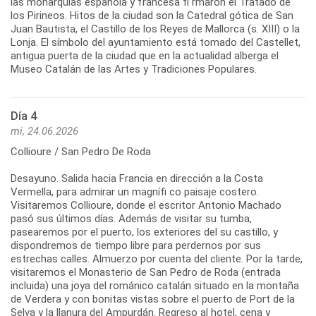
las monarquías española y francesa fi rmaron el Tratado de
los Pirineos. Hitos de la ciudad son la Catedral gótica de San
Juan Bautista, el Castillo de los Reyes de Mallorca (s. XIII) o la
Lonja. El símbolo del ayuntamiento está tomado del Castellet,
antigua puerta de la ciudad que en la actualidad alberga el
Museo Catalán de las Artes y Tradiciones Populares.
Día 4
mi, 24.06.2026
Collioure / San Pedro De Roda
Desayuno. Salida hacia Francia en dirección a la Costa
Vermella, para admirar un magnífi co paisaje costero.
Visitaremos Collioure, donde el escritor Antonio Machado
pasó sus últimos días. Además de visitar su tumba,
pasearemos por el puerto, los exteriores del su castillo, y
dispondremos de tiempo libre para perdernos por sus
estrechas calles. Almuerzo por cuenta del cliente. Por la tarde,
visitaremos el Monasterio de San Pedro de Roda (entrada
incluida) una joya del románico catalán situado en la montaña
de Verdera y con bonitas vistas sobre el puerto de Port de la
Selva y la llanura del Ampurdán. Regreso al hotel, cena y