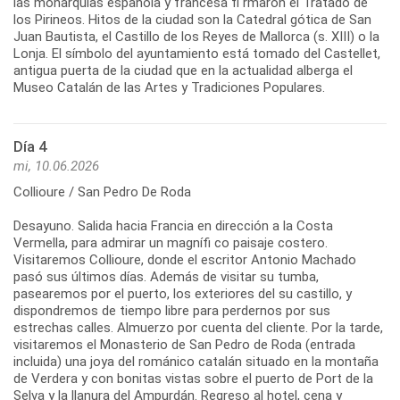
las monarquías española y francesa fi rmaron el Tratado de
los Pirineos. Hitos de la ciudad son la Catedral gótica de San
Juan Bautista, el Castillo de los Reyes de Mallorca (s. XIII) o la
Lonja. El símbolo del ayuntamiento está tomado del Castellet,
antigua puerta de la ciudad que en la actualidad alberga el
Museo Catalán de las Artes y Tradiciones Populares.
Día 4
mi, 10.06.2026
Collioure / San Pedro De Roda
Desayuno. Salida hacia Francia en dirección a la Costa
Vermella, para admirar un magnífi co paisaje costero.
Visitaremos Collioure, donde el escritor Antonio Machado
pasó sus últimos días. Además de visitar su tumba,
pasearemos por el puerto, los exteriores del su castillo, y
dispondremos de tiempo libre para perdernos por sus
estrechas calles. Almuerzo por cuenta del cliente. Por la tarde,
visitaremos el Monasterio de San Pedro de Roda (entrada
incluida) una joya del románico catalán situado en la montaña
de Verdera y con bonitas vistas sobre el puerto de Port de la
Selva y la llanura del Ampurdán. Regreso al hotel, cena y