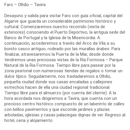
Faro – Olhão – Tavira
Desayuno y salida para visitar Faro con guía oficial, capital del
Algarve que guarda un considerable patrimonio histórico y
cultural. Comenzaremos nuestro recorrido (visita de
exteriores) conociendo el Puerto Deportivo, la antigua sede del
Banco de Portugal y la Iglesia de la Misericordia. A
continuación, accederemos a través del Arco da Vila a su
bonito casco antiguo, rodeado por las murallas árabes. Para
finalizar, atravesaremos la Puerta de la Mar, desde donde
tendremos unas preciosas vistas de la Ría Formosa – Parque
Natural de la Ria Formosa. Tiempo libre para pasear por la
zona peatonal con numerosas tiendas de regalos o tomar un
dulce típico. Seguidamente, nos trasladaremos a Olhão,
pequeña ciudad donde sus casas encaladas y callejones
estrechos hacen de ella una ciudad regional tradicional.
Tiempo libre para el almuerzo (por cuenta del cliente). A la
hora acordada nos dirigiremos a Tavira, que cuenta con un
precioso centro histórico compuesto de un laberinto de calles
con bellos pavimentos y que esconde jardines y plazas
arboladas, iglesias y casas palaciegas dignas de ver. Regreso al
hotel, cena y alojamiento.