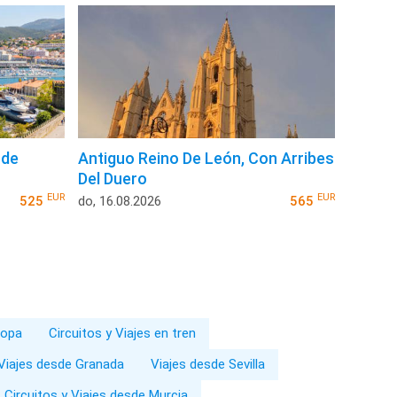
 de
Antiguo Reino De León, Con Arribes
Del Duero
EUR
EUR
525
do, 16.08.2026
565
ropa
Circuitos y Viajes en tren
 Viajes desde Granada
Viajes desde Sevilla
Circuitos y Viajes desde Murcia