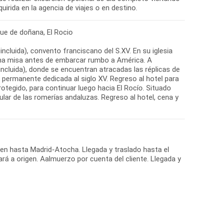
uirida en la agencia de viajes o en destino.
que de doñana, El Rocio
cluida), convento franciscano del S.XV. En su iglesia
última misa antes de embarcar rumbo a América. A
ncluida), donde se encuentran atracadas las réplicas de
n permanente dedicada al siglo XV. Regreso al hotel para
rotegido, para continuar luego hacia El Rocío. Situado
ar de las romerías andaluzas. Regreso al hotel, cena y
tren hasta Madrid-Atocha. Llegada y traslado hasta el
á a origen. Aalmuerzo por cuenta del cliente. Llegada y