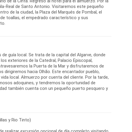
ario de la Cinta. Regreso al hotel para el almuerzo. Por la
Vila-Real de Santo Antonio. Visitaremos este pequeño
o de la ciudad, la Plaza del Marqués de Pombal, el
 de toallas, el empedrado característico y sus
to.
 guía local. Se trata de la capital del Algarve, donde
os exteriores de la Catedral, Palacio Episcopal,
 atravesaremos la Puerta de la Mar y disfrutaremos de
os dirigiremos hacia Olhão. Este encantador pueblo,
ida local. Almuerzo por cuenta del cliente. Por la tarde,
 hermosos adoquines, y tendremos la oportunidad de
 ciudad también cuenta con un pequeño puerto pesquero y
llas y Rio Tinto)
 de realizar excursión opcional de día completo visitando