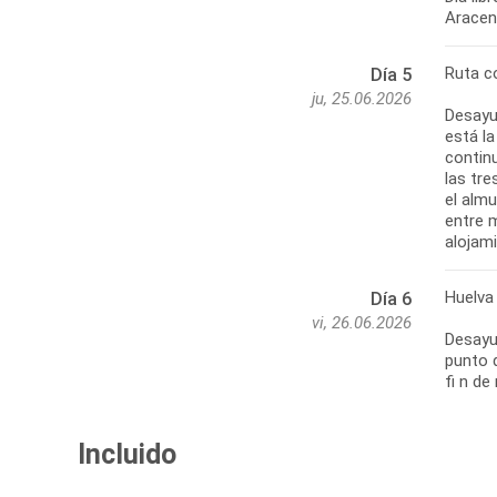
Aracena
Ruta co
Día 5
ju, 25.06.2026
Desayun
está la
contin
las tre
el almu
entre 
Huelva 
Día 6
vi, 26.06.2026
Desayun
punto 
fi n de
Incluido