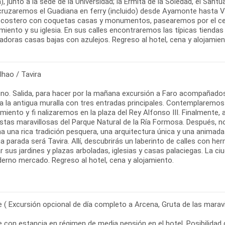
a), junto a la sede de la Universidad; la Ermita de la Soledad, el Santu
 cruzaremos el Guadiana en ferry (incluido) desde Ayamonte hasta 
 costero con coquetas casas y monumentos, pasearemos por el centr
iento y su iglesia. En sus calles encontraremos las típicas tiendas
adoras casas bajas con azulejos. Regreso al hotel, cena y alojamien
lhao / Tavira
o. Salida, para hacer por la mañana excursión a Faro acompañados de
 la antigua muralla con tres entradas principales. Contemplaremos l
iento y fi nalizaremos en la plaza del Rey Alfonso III. Finalmente,
istas maravillosas del Parque Natural de la Ría Formosa. Después, n
 una rica tradición pesquera, una arquitectura única y una animada v
ma parada será Tavira. Allí, descubrirás un laberinto de calles con
ar sus jardines y plazas arboladas, iglesias y casas palaciegas. La
erno mercado. Regreso al hotel, cena y alojamiento.
re ( Excursión opcional de día completo a Arcena, Gruta de las maravi
re con estancia en régimen de media pensión en el hotel. Posibilidad