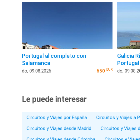
Portugal al completo con
Galicia R
Salamanca
Portugal
EUR
do, 09.08.2026
650
do, 09.08.
Le puede interesar
Circuitos y Viajes por España
Circuitos y Viajes a 
Circuitos y Viajes desde Madrid
Circuitos y Viajes
Circuitos y Viajes desde Córdoba
Circuitos y Viaj