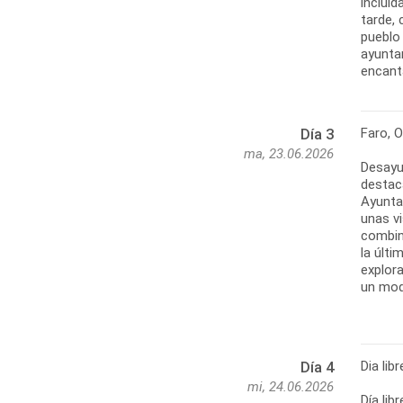
incluid
tarde,
pueblo
ayuntam
encant
Faro, O
Día 3
ma, 23.06.2026
Desayun
destaca
Ayuntam
unas v
combina
la últi
explor
un mod
Dia lib
Día 4
mi, 24.06.2026
Día lib