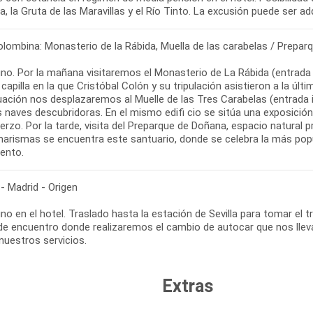
, la Gruta de las Maravillas y el Río Tinto. La excusión puede ser adq
lombina: Monasterio de la Rábida, Muella de las carabelas / Prepar
o. Por la mañana visitaremos el Monasterio de La Rábida (entrada in
 capilla en la que Cristóbal Colón y su tripulación asistieron a la 
uación nos desplazaremos al Muelle de las Tres Carabelas (entrada i
s naves descubridoras. En el mismo edifi cio se sitúa una exposició
erzo. Por la tarde, visita del Preparque de Doñana, espacio natural p
marismas se encuentra este santuario, donde se celebra la más popul
- Madrid - Origen
o en el hotel. Traslado hasta la estación de Sevilla para tomar el 
de encuentro donde realizaremos el cambio de autocar que nos llevar
 nuestros servicios.
Extras