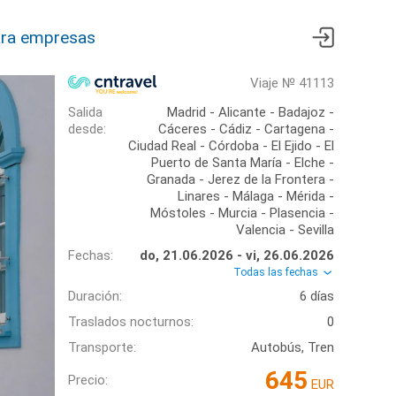
ra empresas
Viaje № 41113
Salida
Madrid - Alicante - Badajoz -
desde:
Cáceres - Cádiz - Cartagena -
Ciudad Real - Córdoba - El Ejido - El
Puerto de Santa María - Elche -
Granada - Jerez de la Frontera -
Linares - Málaga - Mérida -
Móstoles - Murcia - Plasencia -
Valencia - Sevilla
Fechas:
do, 21.06.2026 - vi, 26.06.2026
Todas las fechas
Duración:
6 días
Traslados nocturnos:
0
Transporte:
Autobús, Tren
645
Precio:
EUR