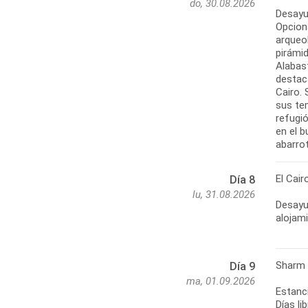
do, 30.08.2026
Desayun
Opcion
arqueo
pirámid
Alabas
destac
Cairo.
sus tem
refugió
en el b
abarrot
El Cair
Día 8
lu, 31.08.2026
Desayun
alojam
Sharm 
Día 9
ma, 01.09.2026
Estanc
Días li