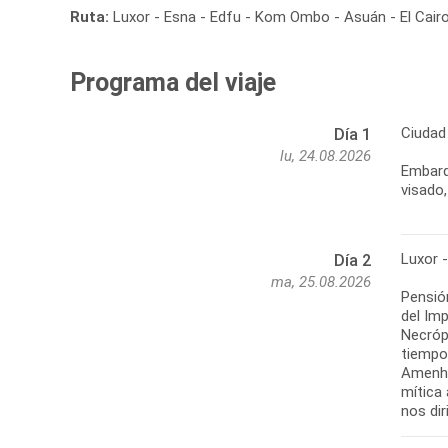
Ruta:
Luxor - Esna - Edfu - Kom Ombo - Asuán - El Cairo 
Programa del viaje
Ciudad 
Día 1
lu, 24.08.2026
Embarq
visado,
Luxor 
Día 2
ma, 25.08.2026
Pensión
del Im
Necróp
tiempo
Amenho
mítica 
nos dir