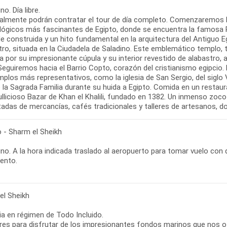
o. Día libre.
almente podrán contratar el tour de día completo. Comenzaremos la
lógicos más fascinantes de Egipto, donde se encuentra la famosa P
e construida y un hito fundamental en la arquitectura del Antiguo E
tro, situada en la Ciudadela de Saladino. Este emblemático templ
a por su impresionante cúpula y su interior revestido de alabastro
 Seguiremos hacia el Barrio Copto, corazón del cristianismo egipcio
plos más representativos, como la iglesia de San Sergio, del siglo V
 la Sagrada Familia durante su huida a Egipto. Comida en un restaura
ullicioso Bazar de Khan el Khalili, fundado en 1382. Un inmenso zoc
adas de mercancías, cafés tradicionales y talleres de artesanos, do
o - Sharm el Sheikh
o. A la hora indicada traslado al aeropuerto para tomar vuelo con d
iento.
el Sheikh
ia en régimen de Todo Incluido.
bres para disfrutar de los impresionantes fondos marinos que nos of