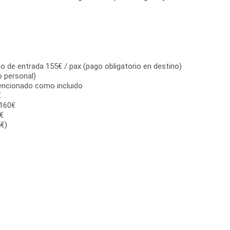
o de entrada 155€ / pax (pago obligatorio en destino)
io personal)
encionado como incluido
€
+160€
€
€)