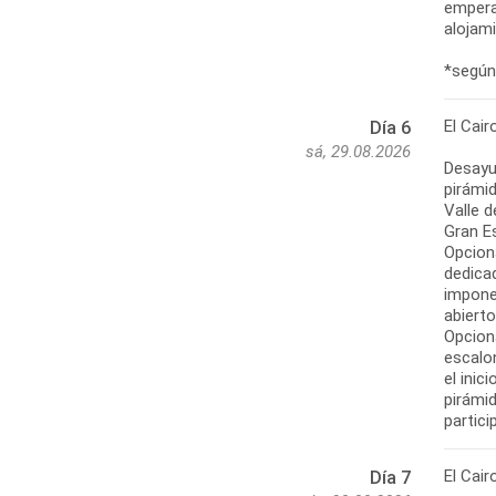
emperad
alojam
*según 
El Cair
Día 6
sá, 29.08.2026
Desayu
pirámid
Valle 
Gran Es
Opcion
dedicad
impone
abiert
Opcion
escalo
el ini
pirámi
partici
El Cair
Día 7