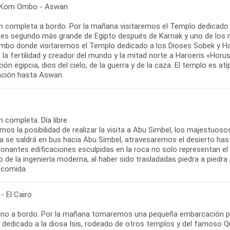
 Kom Ombo - Aswan
n completa a bordo. Por la mañana visitaremos el Templo dedicado a
 es segundo más grande de Egipto después de Karnak y uno de los
bo donde visitaremos el Templo dedicado a los Dioses Sobek y Har
 la fertilidad y creador del mundo y la mitad norte a Haroeris «Horus 
ación egipcia, dios del cielo, de la guerra y de la caza. El templo es at
ción hasta Aswan.
 completa. Día libre.
os la posibilidad de realizar la visita a Abu Simbel, los majestuos
a se saldrá en bus hacia Abu Simbel, atravesaremos el desierto hasta
onantes edificaciones esculpidas en la roca no solo representan el p
o de la ingeniería moderna, al haber sido trasladadas piedra a piedra
 comida.
- El Cairo
no a bordo. Por la mañana tomaremos una pequeña embarcación para
 dedicado a la diosa Isis, rodeado de otros templos y del famoso Qu