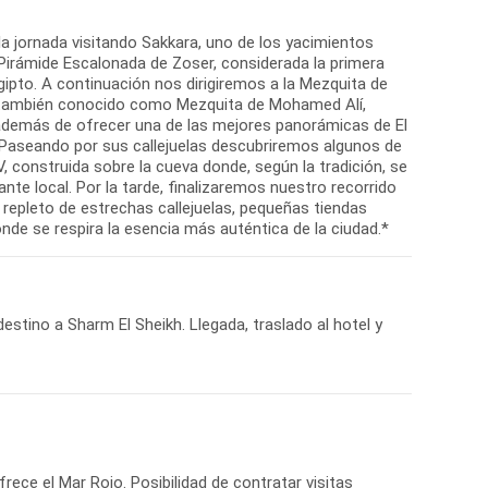
 jornada visitando Sakkara, uno de los yacimientos
irámide Escalonada de Zoser, considerada la primera
gipto. A continuación nos dirigiremos a la Mezquita de
o, también conocido como Mezquita de Mohamed Alí,
, además de ofrecer una de las mejores panorámicas de El
. Paseando por sus callejuelas descubriremos algunos de
, construida sobre la cueva donde, según la tradición, se
nte local. Por la tarde, finalizaremos nuestro recorrido
o repleto de estrechas callejuelas, pequeñas tiendas
nde se respira la esencia más auténtica de la ciudad.*
estino a Sharm El Sheikh. Llegada, traslado al hotel y
rece el Mar Rojo. Posibilidad de contratar visitas