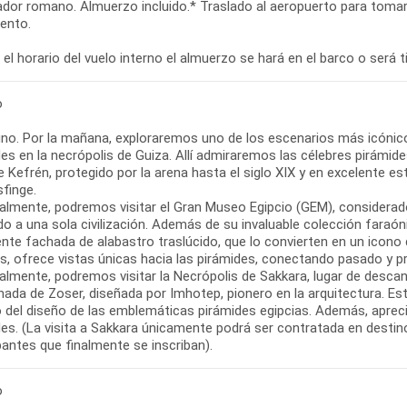
or romano. Almuerzo incluido.* Traslado al aeropuerto para tomar el
iento.
el horario del vuelo interno el almuerzo se hará en el barco o será ti
o
no. Por la mañana, exploraremos uno de los escenarios más icónico
es en la necrópolis de Guiza. Allí admiraremos las célebres pirámid
de Kefrén, protegido por la arena hasta el siglo XIX y en excelente
finge.
almente, podremos visitar el Gran Museo Egipcio (GEM), considera
o a una sola civilización. Además de su invaluable colección faraón
nte fachada de alabastro traslúcido, que lo convierten en un icono
os, ofrece vistas únicas hacia las pirámides, conectando pasado y p
almente, podremos visitar la Necrópolis de Sakkara, lugar de descan
nada de Zoser, diseñada por Imhotep, pionero en la arquitectura. Es
cio del diseño de las emblemáticas pirámides egipcias. Además, apr
des. (La visita a Sakkara únicamente podrá ser contratada en destin
pantes que finalmente se inscriban).
o