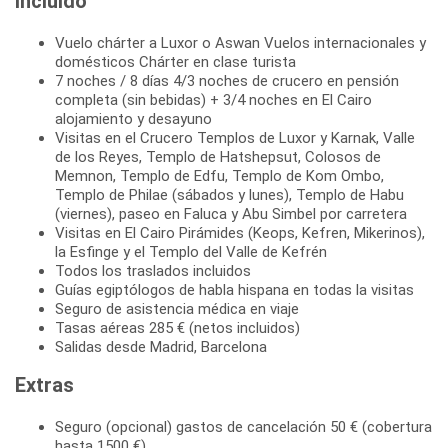
Incluido
Vuelo chárter a Luxor o Aswan Vuelos internacionales y
domésticos Chárter en clase turista
7 noches / 8 días 4/3 noches de crucero en pensión
completa (sin bebidas) + 3/4 noches en El Cairo
alojamiento y desayuno
Visitas en el Crucero Templos de Luxor y Karnak, Valle
de los Reyes, Templo de Hatshepsut, Colosos de
Memnon, Templo de Edfu, Templo de Kom Ombo,
Templo de Philae (sábados y lunes), Templo de Habu
(viernes), paseo en Faluca y Abu Simbel por carretera
Visitas en El Cairo Pirámides (Keops, Kefren, Mikerinos),
la Esfinge y el Templo del Valle de Kefrén
Todos los traslados incluidos
Guías egiptólogos de habla hispana en todas la visitas
Seguro de asistencia médica en viaje
Tasas aéreas 285 € (netos incluidos)
Salidas desde Madrid, Barcelona
Extras
Seguro (opcional) gastos de cancelación 50 € (cobertura
hasta 1500 €)