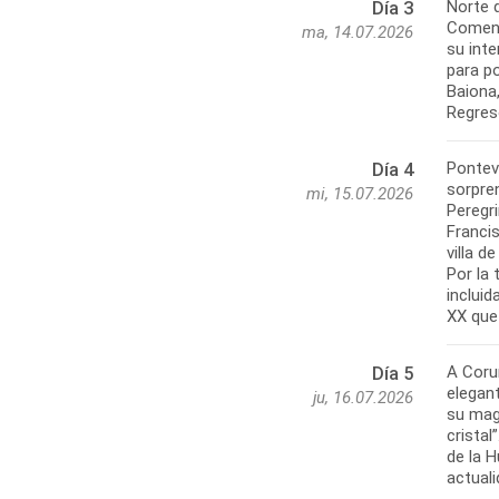
Norte 
Día 3
Comenz
ma, 14.07.2026
su inte
para po
Baiona
Ponteve
Día 4
sorpren
mi, 15.07.2026
Peregri
Francis
villa d
Por la 
incluid
A Coruñ
Día 5
elegan
ju, 16.07.2026
su mag
cristal
de la 