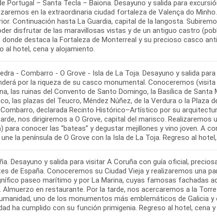
de Portugal – Santa Tecla – Baiona. Desayuno y salida para excursi
aremos en la extraordinaria ciudad fortaleza de Valença do Minho. 
rior. Continuación hasta La Guardia, capital de la langosta. Subirem
der disfrutar de las maravillosas vistas y de un antiguo castro (po
, donde destaca la Fortaleza de Monterreal y su precioso casco anti
dra - Combarro - O Grove - Isla de La Toja. Desayuno y salida para 
derá por la riqueza de su casco monumental. Conoceremos (visita de
na, las ruinas del Convento de Santo Domingo, la Basílica de Santa Ma
co, las plazas del Teucro, Méndez Núñez, de la Verdura o la Plaza d
e Combarro, declarada Recinto Histórico–Artístico por su arquitectur
tarde, nos dirigiremos a O Grove, capital del marisco. Realizaremos 
a) para conocer las “bateas” y degustar mejillones y vino joven. A co
a. Desayuno y salida para visitar A Coruña con guía oficial, precio
tes de España. Conoceremos su Ciudad Vieja y realizaremos una pa
nífico paseo marítimo y por La Marina, cuyas famosas fachadas acr
”. Almuerzo en restaurante. Por la tarde, nos acercaremos a la Torre
Humanidad, uno de los monumentos más emblemáticos de Galicia y e