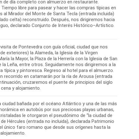
ón de día completo con almuerzo en restaurante.
Tiempo libre para pasear y hacer las compras típicas en
os al Mirador del Monte de Santa Tecla (entrada incluida)
blado celta) reconstruido. Después, nos dirigiremos hacia
guo, declarado Conjunto de Interés Histórico–Artístico.
visita de Pontevedra con guía oficial, ciudad que nos
 exteriores) la Alameda, la Iglesia de la Virgen
ría la Mayor, la Plaza de la Herrería con la Iglesia de San
e la Leña, entre otros. Seguidamente nos dirigiremos a la
a típica y pintoresca. Regreso al hotel para el almuerzo.
un recorrido en catamarán por la ría de Arousa (entrada
ntinuación, cruzaremos el puente de principios del siglo
sa ciudad bañada por el océano Atlántico y una de las más
norámica en autobús por sus preciosas playas urbanas,
istaladas le otorgaron el pseudónimo de “la ciudad de
 de Hércules (entrada no incluida), declarada Patrimonio
l único faro romano que desde sus orígenes hasta la