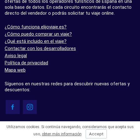
ofertas de todos los operadores turísticos de España en una
sola base de datos. En cada circuito encontrarás el contacto
directo del vendedor o podrás solicitar tu viaje online.
¿Cómo funciona elijoviaje.es?
¿Cómo puedo comprar un viaje?
¿Qué está incluido en el viaje?
Contactar con los desarrolladores
Aviso legal
Política de privacidad
Mapa web
Síguenos en nuestras redes para descubrir nuevas ofertas y
descuentos:
© elijoviaje.es – Plataforma de búsqueda de viajes organizados, 2026
Utilizamos cookies. Si continúa navegando, consideramos que acepta sus
- 5.0 basado en 7 opiniones
Accept
uso,
obten más información