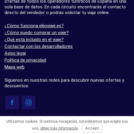
ofertas de todos los operadores turísticos de España en una
sola base de datos. En cada circuito encontrarás el contacto
directo del vendedor o podrás solicitar tu viaje online.
¿Cómo funciona elijoviaje.es?
¿Cómo puedo comprar un viaje?
¿Qué está incluido en el viaje?
Contactar con los desarrolladores
Aviso legal
Política de privacidad
Mapa web
Síguenos en nuestras redes para descubrir nuevas ofertas y
descuentos:
© elijoviaje.es – Plataforma de búsqueda de viajes organizados, 2026
Utilizamos cookies. Si continúa navegando, consideramos que acepta sus
- 5.0 basado en 7 opiniones
Accept
uso,
obten más información