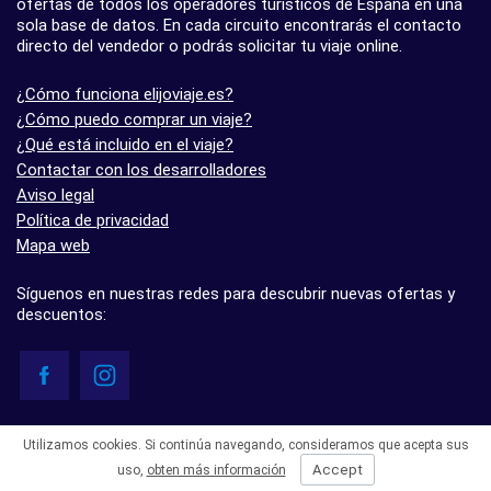
ofertas de todos los operadores turísticos de España en una
sola base de datos. En cada circuito encontrarás el contacto
directo del vendedor o podrás solicitar tu viaje online.
¿Cómo funciona elijoviaje.es?
¿Cómo puedo comprar un viaje?
¿Qué está incluido en el viaje?
Contactar con los desarrolladores
Aviso legal
Política de privacidad
Mapa web
Síguenos en nuestras redes para descubrir nuevas ofertas y
descuentos:
© elijoviaje.es – Plataforma de búsqueda de viajes organizados, 2026
Utilizamos cookies. Si continúa navegando, consideramos que acepta sus
- 5.0 basado en 7 opiniones
Accept
uso,
obten más información