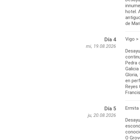
innumer
hotel. 
antigu
de Marí
Vigo >
Día 4
mi, 19.08.2026
Desayu
contin
Pedra o
Galici
Gloria
en per
Reyes C
Francis
Ermita
Día 5
ju, 20.08.2026
Desayun
esconde
conoci
O Grove