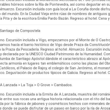
ables hórreos sobre la Ría de Pontevedra, así como degustar en sus
Almuerzo. Excursión incluida con guía local a La Coruña donde disfr
o del mundo. En la Ciudad Vieja entre rúas de nombres de antiguos
a Pita y de la escritora Emilia Pardo Bazán. Regreso al hotel. Cena y
 Santiago de Compostela
no. Excursión incluida a Vigo, empezamos por el Monte de O Castro 
uamos hacía el barrio histórico de Vigo desde Praza da Constitución
 la Praza da Pescadería. Regreso al hotel. Almuerzo. Excursión incl
a y declarada por la UNESCO Ciudad Patrimonio de la Humanidad. C
, tumba de Santiago Apóstol dándole el característico abrazo al Apó
fecta armonía en lugares tan emblemáticos como las plazas del Obrad
atólicos, el Palacio de Rajoy, el colegio de San Jerónimo, el monas
co. Degustación de productos típicos de Galicia. Regreso al hotel. 
 A Lanzada > La Toja > O Grove > Cambados.
o. Excursión incluida a la Ermita de A Lanzada, muestra del románic
 entre sus rocas una antigua historia relacionada con el rito del ba
da por la fábrica de jabones y cosméticos hechos con minerales de 
 donde se puede disfrutar de un paseo en barco por la ría de Arosa 