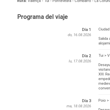
Ruta:
Valença - Tui - Pontevedra - Combarro - La Coruña
Programa del viaje
Ciudad 
Día 1
do, 16.08.2026
Salida 
alojam
Tui > 
Día 2
lu, 17.08.2026
Desayun
visitan
XIII. R
empedr
medieva
conven
Poio >
Día 3
ma, 18.08.2026
Desayu