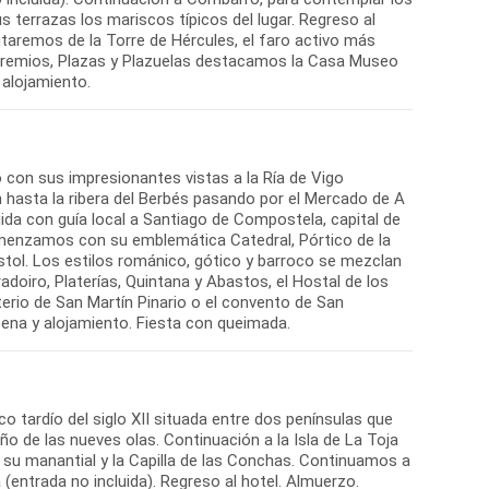
 terrazas los mariscos típicos del lugar. Regreso al
utaremos de la Torre de Hércules, el faro activo más
 gremios, Plazas y Plazuelas destacamos la Casa Museo
 alojamiento.
con sus impresionantes vistas a la Ría de Vigo
 hasta la ribera del Berbés pasando por el Mercado de A
uida con guía local a Santiago de Compostela, capital de
omenzamos con su emblemática Catedral, Pórtico de la
stol. Los estilos románico, gótico y barroco se mezclan
oiro, Platerías, Quintana y Abastos, el Hostal de los
terio de San Martín Pinario o el convento de San
Cena y alojamiento. Fiesta con queimada.
o tardío del siglo XII situada entre dos penínsulas que
ño de las nueves olas. Continuación a la Isla de La Toja
su manantial y la Capilla de las Conchas. Continuamos a
(entrada no incluida). Regreso al hotel. Almuerzo.