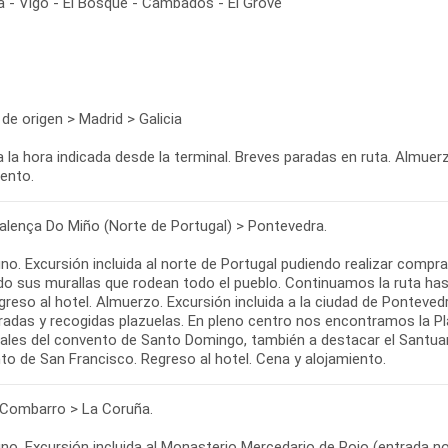
 - Vigo - El Bosque - Cambados - El Grove
de origen > Madrid > Galicia
a la hora indicada desde la terminal. Breves paradas en ruta. Almuerz
iento.
Valença Do Miño (Norte de Portugal) > Pontevedra.
o. Excursión incluida al norte de Portugal pudiendo realizar compra
do sus murallas que rodean todo el pueblo. Continuamos la ruta hasta
egreso al hotel. Almuerzo. Excursión incluida a la ciudad de Ponteve
adas y recogidas plazuelas. En pleno centro nos encontramos la Pl
les del convento de Santo Domingo, también a destacar el Santuario d
to de San Francisco. Regreso al hotel. Cena y alojamiento.
 Combarro > La Coruña.
no. Excursión incluida al Monasterio Mercedario de Poio (entrada no