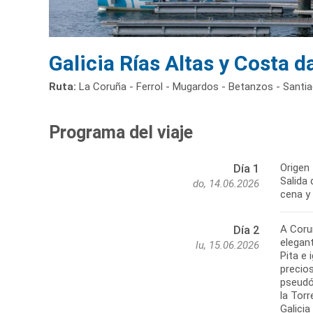
Galicia Rías Altas y Costa 
Ruta:
La Coruña - Ferrol - Mugardos - Betanzos - Santi
Programa del viaje
Origen 
Día 1
Salida 
do, 14.06.2026
cena y
A Coruñ
Día 2
elegan
lu, 15.06.2026
Pita e
precio
pseudón
la Tor
Galicia