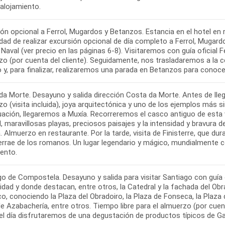
ión opcional a Ferrol, Mugardos y Betanzos. Estancia en el hotel e
idad de realizar excursión opcional de día completo a Ferrol, Mugardo
aval (ver precio en las páginas 6-8). Visitaremos con guía oficial 
zo (por cuenta del cliente). Seguidamente, nos trasladaremos a la c
a Morte. Desayuno y salida dirección Costa da Morte. Antes de lleg
o (visita incluida), joya arquitectónica y uno de los ejemplos más si
ación, llegaremos a Muxía. Recorreremos el casco antiguo de esta v
l, maravillosas playas, preciosos paisajes y la intensidad y bravura
 Almuerzo en restaurante. Por la tarde, visita de Finisterre, que dur
Terrae de los romanos. Un lugar legendario y mágico, mundialmente c
o de Compostela. Desayuno y salida para visitar Santiago con guía of
dad y donde destacan, entre otros, la Catedral y la fachada del Obr
co, conociendo la Plaza del Obradoiro, la Plaza de Fonseca, la Plaza d
e Azabachería, entre otros. Tiempo libre para el almuerzo (por cuenta