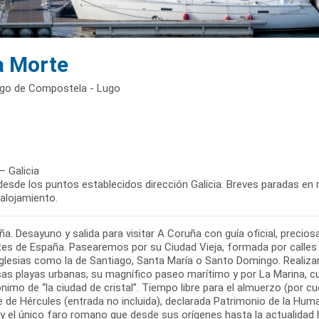
da Morte
ago de Compostela - Lugo
– Galicia
desde los puntos establecidos dirección Galicia. Breves paradas en r
 alojamiento.
a. Desayuno y salida para visitar A Coruña con guía oficial, precio
tes de España. Pasearemos por su Ciudad Vieja, formada por calles
 iglesias como la de Santiago, Santa María o Santo Domingo. Real
sas playas urbanas, su magnífico paseo marítimo y por La Marina, 
imo de “la ciudad de cristal”. Tiempo libre para el almuerzo (por c
re de Hércules (entrada no incluida), declarada Patrimonio de la 
 y el único faro romano que desde sus orígenes hasta la actualidad 