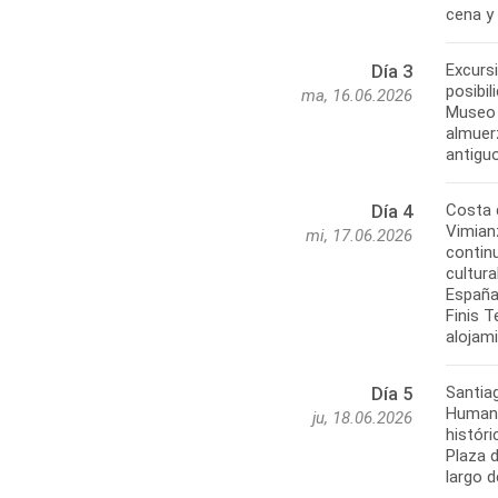
Excurs
Día 3
posibil
ma, 16.06.2026
Museo N
almuer
Costa d
Día 4
Vimianz
mi, 17.06.2026
continu
cultura
España.
Finis 
Santiag
Día 5
Humani
ju, 18.06.2026
históri
Plaza d