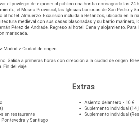
ar el privilegio de exponer al público una hostia consagrada las 24 
miento, el Museo Provincial, las Iglesias barrocas de San Pedro y S
 al hotel. Almuerzo. Excursión incluida a Betanzos, ubicada en la rí
uitectura medieval con sus casas blasonadas y su barrio marinero, l
ernán Pérez de Andrade. Regreso al hotel. Cena y alojamiento. Para
on mariscada.
 > Madrid > Ciudad de origen.
o. Salida a primeras horas con dirección a la ciudad de origen. Bre
Extras
to
Asiento delantero - 10 €
a)
Suplemento individual (14 j
os en restaurante
Suplemento individual (Res
, Pontevedra y Santiago