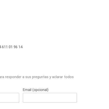
 611 01 96 14
ara responder a sus preguntas y aclarar todos
Email (opcional)