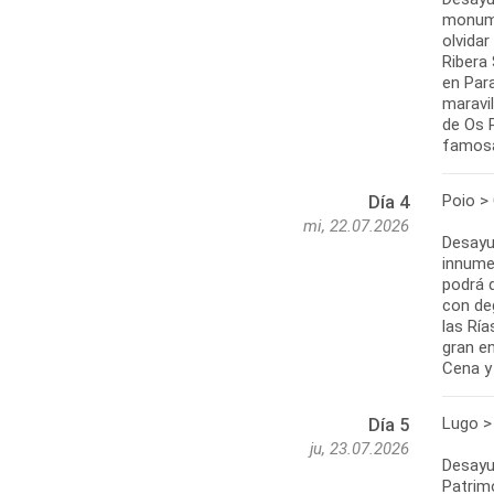
monumen
olvidar
Ribera
en Par
maravil
de Os 
famosa
Poio >
Día 4
mi, 22.07.2026
Desayu
innume
podrá d
con deg
las Ría
gran en
Lugo >
Día 5
ju, 23.07.2026
Desayun
Patrim