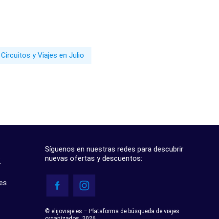
Circuitos y Viajes en Julio
Síguenos en nuestras redes para descubrir
nuevas ofertas y descuentos:
?
res
© elijoviaje.es – Plataforma de búsqueda de viajes
organizados, 2026