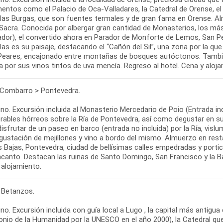
tos como el Palacio de Oca-Valladares, la Catedral de Orense, el Pa
 las Burgas, que son fuentes termales y de gran fama en Orense. Al
 Sacra. Conocida por albergar gran cantidad de Monasterios, los má
ador), el convertido ahora en Parador de Monforte de Lemos, San P
las es su paisaje, destacando el “Cañón del Sil”, una zona por la que 
Peares, encajonado entre montañas de bosques autóctonos. También
 por sus vinos tintos de uva mencía. Regreso al hotel. Cena y aloj
 Combarro > Pontevedra.
no. Excursión incluida al Monasterio Mercedario de Poio (Entrada in
rables hórreos sobre la Ría de Pontevedra, así como degustar en sus
isfrutar de un paseo en barco (entrada no incluida) por la Ría, visl
ustación de mejillones y vino a bordo del mismo. Almuerzo en restaur
s Bajas, Pontevedra, ciudad de bellísimas calles empedradas y porti
canto. Destacan las ruinas de Santo Domingo, San Francisco y la Bas
 Betanzos.
o. Excursión incluida con guía local a Lugo , la capital más antigua
onio de la Humanidad por la UNESCO en el año 2000), la Catedral que