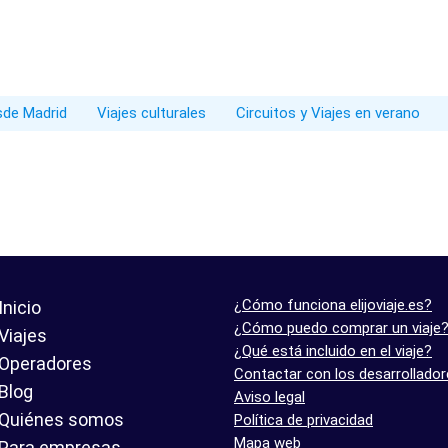
esde Madrid
Viajes culturales
Circuitos y Viajes en verano
¿Cómo funciona elijoviaje.es?
Inicio
¿Cómo puedo comprar un viaje
Viajes
¿Qué está incluido en el viaje?
Operadores
Contactar con los desarrollado
Blog
Aviso legal
Quiénes somos
Política de privacidad
Mapa web
Para empresas