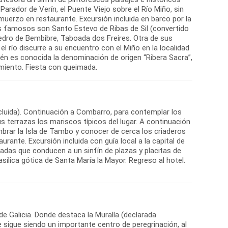
rador de Verín, el Puente Viejo sobre el Río Miño, sin
muerzo en restaurante. Excursión incluida en barco por la
s famosos son Santo Estevo de Ribas de Sil (convertido
edro de Bembibre, Taboada dos Freires. Otra de sus
el río discurre a su encuentro con el Miño en la localidad
 es conocida la denominación de origen “Ribera Sacra”,
amiento. Fiesta con queimada.
cluida). Continuación a Combarro, para contemplar los
 terrazas los mariscos típicos del lugar. A continuación
umbrar la Isla de Tambo y conocer de cerca los criaderos
ante. Excursión incluida con guía local a la capital de
cadas que conducen a un sinfín de plazas y placitas de
ílica gótica de Santa María la Mayor. Regreso al hotel.
 de Galicia. Donde destaca la Muralla (declarada
 sigue siendo un importante centro de peregrinación, al