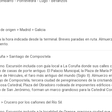
ombarro - Pontevedra - Lugo - Betanzos
de origen > Madrid > Galicia
a la hora indicada desde la terminal. Breves paradas en ruta. Almuerz
iento.
uña > Santiago de Compostela
no. Excursión incluida con guía local a La Coruña donde sus calles
de casas de porte antiguo. El Palacio Municipal, la Plaza de María Pi
e de Hércules, el faro más antiguo del mundo (Siglo II). Almuerzo en
go de Compostela, tercera ciudad de peregrinaciones de la cristiand
sa Catedral, Plaza del Obradoiro rodeada de imponentes edificios co
o de San Jerónimo, forman un marco grandioso para la Catedral Com
> Crucero por los cañones del Río Sil.
o. Excursión incluida a la localidad de Orense, preciosa ciudad que 