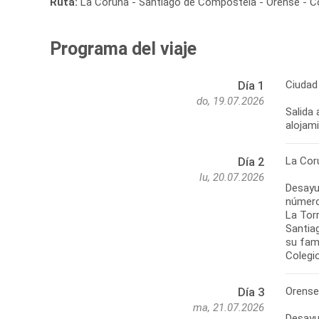
Ruta:
La Coruña - Santiago de Compostela - Orense - C
Programa del viaje
Ciudad 
Día 1
do, 19.07.2026
Salida 
alojam
La Cor
Día 2
lu, 20.07.2026
Desayu
número 
La Torr
Santia
su famo
Colegi
Orense 
Día 3
ma, 21.07.2026
Desayun