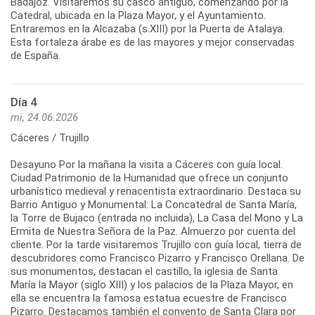
Badajoz. Visitaremos su casco antiguo, comenzando por la
Catedral, ubicada en la Plaza Mayor, y el Ayuntamiento.
Entraremos en la Alcazaba (s.XIII) por la Puerta de Atalaya.
Esta fortaleza árabe es de las mayores y mejor conservadas
de España.
Día 4
mi, 24.06.2026
Cáceres / Trujillo
Desayuno Por la mañana la visita a Cáceres con guía local.
Ciudad Patrimonio de la Humanidad que ofrece un conjunto
urbanístico medieval y renacentista extraordinario. Destaca su
Barrio Antiguo y Monumental: La Concatedral de Santa María,
la Torre de Bujaco (entrada no incluida), La Casa del Mono y La
Ermita de Nuestra Señora de la Paz. Almuerzo por cuenta del
cliente. Por la tarde visitaremos Trujillo con guía local, tierra de
descubridores como Francisco Pizarro y Francisco Orellana. De
sus monumentos, destacan el castillo, la iglesia de Santa
María la Mayor (siglo XIII) y los palacios de la Plaza Mayor, en
ella se encuentra la famosa estatua ecuestre de Francisco
Pizarro. Destacamos también el convento de Santa Clara por