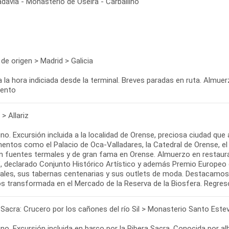
davia - Monasterio de Oseira - Carballino
de origen > Madrid > Galicia
a la hora indiciada desde la terminal. Breves paradas en ruta. Almuer
iento
> Allariz
o. Excursión incluida a la localidad de Orense, preciosa ciudad que 
tos como el Palacio de Oca-Valladares, la Catedral de Orense, el Pu
 fuentes termales y de gran fama en Orense. Almuerzo en restaurante
a", declarado Conjunto Histórico Artístico y además Premio Europeo
ales, sus tabernas centenarias y sus outlets de moda. Destacamos e
s transformada en el Mercado de la Reserva de la Biosfera. Regreso 
 Sacra: Crucero por los cañones del río Sil > Monasterio Santo Estev
no. Excursión incluida en barco por la Ribera Sacra. Conocida por 