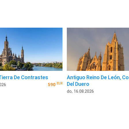
Tierra De Contrastes
Antiguo Reino De León, Co
Del Duero
EUR
2026
590
do, 16.08.2026