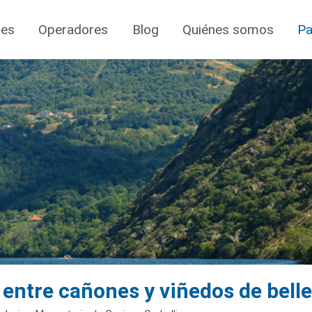
jes
Operadores
Blog
Quiénes somos
Pa
 entre cañones y viñedos de bell