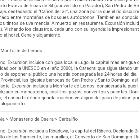
nto Estevo de Ribas de Sil (convertido en Parador), San Pedro de Be
aje, destacando el “Cañón del Sil”, una zona por la que el río discur
nado entre montañas de bosques autóctonos. También es conocida 
os tintos de uva mencía. Almuerzo en restaurante. Excursión inclui
a). Visitando los claustros, cada uno con su leyenda; la impresionan
 al hotel. Cena y alojamiento.
 Monforte de Lemos
o. Excursión incluida con guía local a Lugo, la capital más antigua d
dad por la UNESCO en el año 2000), la Catedral que sigue siendo un 
gio de exponer al público una hostia consagrada las 24 horas del dí
Provincial, las Iglesias barrocas de San Pedro y Santo Domingo, as
rante. Excursión incluida a Monforte de Lemos, considerada la puert
alizado en monasterios, castillos, pazos, conventos y puentes. Do
, el casco histórico guarda muchos vestigios del paso de judíos por 
via > Monasterio de Oseira > Carbaliño
o. Excursión incluida a Ribadavia, la capital del Ribeiro. Declarada B
illo de los Sarmiento, las murallas, el Convento de San Domingos. Re