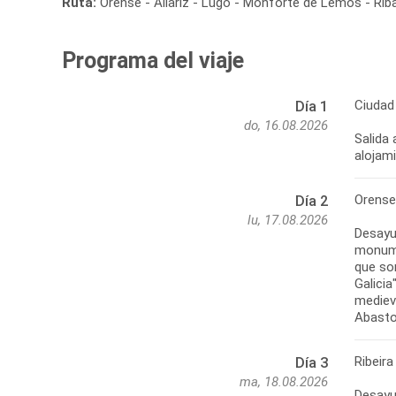
Ruta:
Orense - Allariz - Lugo - Monforte de Lemos - Riba
Programa del viaje
Ciudad 
Día 1
do, 16.08.2026
Salida 
alojam
Orense 
Día 2
lu, 17.08.2026
Desayun
monumen
que son
Galici
mediev
Abasto
Ribeira
Día 3
ma, 18.08.2026
Desayu