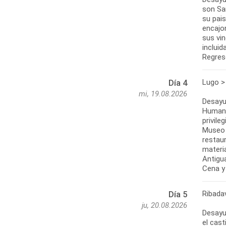
son Sa
su pais
encajo
sus vin
incluid
Regreso
Lugo >
Día 4
mi, 19.08.2026
Desayun
Humani
privile
Museo 
restau
materi
Antigua
Ribada
Día 5
ju, 20.08.2026
Desayun
el cast