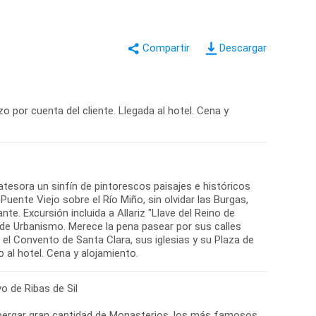
Descargar
zo por cuenta del cliente. Llegada al hotel. Cena y
atesora un sinfín de pintorescos paisajes e históricos
ente Viejo sobre el Río Miño, sin olvidar las Burgas,
. Excursión incluida a Allariz "Llave del Reino de
 de Urbanismo. Merece la pena pasear por sus calles
l Convento de Santa Clara, sus iglesias y su Plaza de
al hotel. Cena y alojamiento.
o de Ribas de Sil
albergar gran cantidad de Monasterios, los más famosos