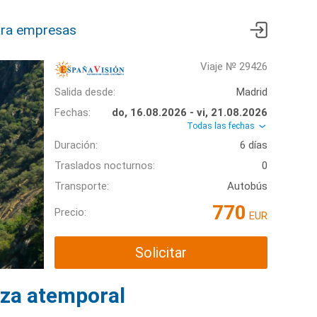
ra empresas
Viaje № 29426
Salida desde:
Madrid
Fechas:
do, 16.08.2026 - vi, 21.08.2026
Todas las fechas
Duración:
6 días
Traslados nocturnos:
0
Transporte:
Autobús
770
Precio:
EUR
Solicitar
eza atemporal