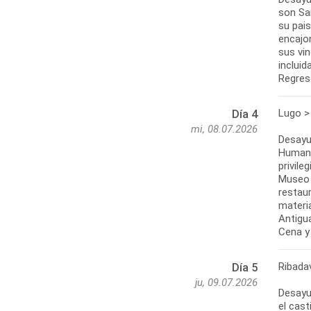
son Sa
su pais
encajo
sus vin
incluid
Regreso
Lugo >
Día 4
mi, 08.07.2026
Desayun
Humani
privile
Museo 
restau
materi
Antigua
Ribada
Día 5
ju, 09.07.2026
Desayun
el cast