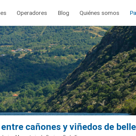
jes
Operadores
Blog
Quiénes somos
Pa
 entre cañones y viñedos de bell