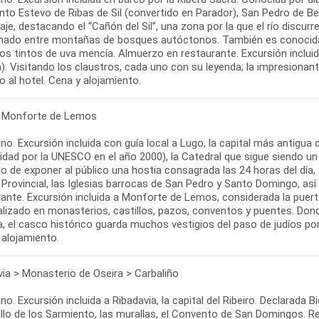
nto Estevo de Ribas de Sil (convertido en Parador), San Pedro de Be
aje, destacando el “Cañón del Sil”, una zona por la que el río discur
nado entre montañas de bosques autóctonos. También es conocida 
os tintos de uva mencía. Almuerzo en restaurante. Excursión inclui
a). Visitando los claustros, cada uno con su leyenda; la impresionan
 al hotel. Cena y alojamiento.
 Monforte de Lemos
o. Excursión incluida con guía local a Lugo, la capital más antigua d
dad por la UNESCO en el año 2000), la Catedral que sigue siendo un 
gio de exponer al público una hostia consagrada las 24 horas del dí
Provincial, las Iglesias barrocas de San Pedro y Santo Domingo, as
rante. Excursión incluida a Monforte de Lemos, considerada la puert
alizado en monasterios, castillos, pazos, conventos y puentes. Do
, el casco histórico guarda muchos vestigios del paso de judíos por 
via > Monasterio de Oseira > Carbaliño
o. Excursión incluida a Ribadavia, la capital del Ribeiro. Declarada B
illo de los Sarmiento, las murallas, el Convento de San Domingos. Re