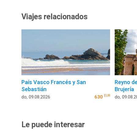
Viajes relacionados
País Vasco Francés y San
Reyno de
Sebastián
Brujería
EUR
do, 09.08.2026
630
do, 09.08.
Le puede interesar