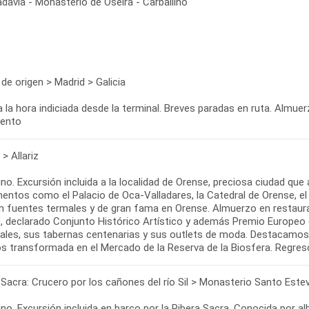
davia - Monasterio de Oseira - Carballino
de origen > Madrid > Galicia
a la hora indiciada desde la terminal. Breves paradas en ruta. Almuer
iento
> Allariz
o. Excursión incluida a la localidad de Orense, preciosa ciudad que 
tos como el Palacio de Oca-Valladares, la Catedral de Orense, el Pu
 fuentes termales y de gran fama en Orense. Almuerzo en restaurante
a", declarado Conjunto Histórico Artístico y además Premio Europeo
ales, sus tabernas centenarias y sus outlets de moda. Destacamos e
s transformada en el Mercado de la Reserva de la Biosfera. Regreso 
 Sacra: Crucero por los cañones del río Sil > Monasterio Santo Estev
no. Excursión incluida en barco por la Ribera Sacra. Conocida por 