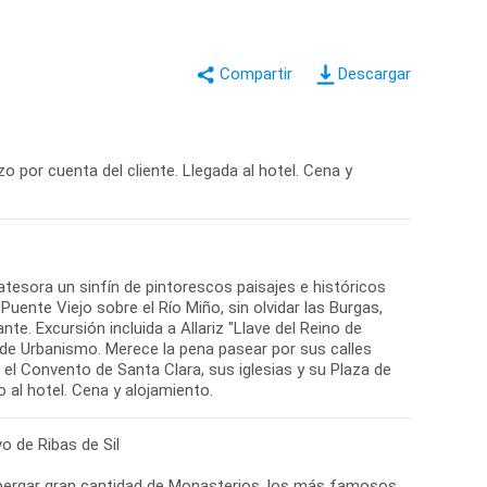
Descargar
zo por cuenta del cliente. Llegada al hotel. Cena y
atesora un sinfín de pintorescos paisajes e históricos
ente Viejo sobre el Río Miño, sin olvidar las Burgas,
. Excursión incluida a Allariz "Llave del Reino de
 de Urbanismo. Merece la pena pasear por sus calles
l Convento de Santa Clara, sus iglesias y su Plaza de
al hotel. Cena y alojamiento.
o de Ribas de Sil
albergar gran cantidad de Monasterios, los más famosos