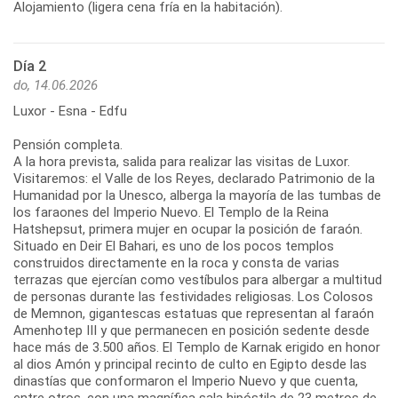
Alojamiento (ligera cena fría en la habitación).
Día 2
do, 14.06.2026
Luxor - Esna - Edfu
Pensión completa.
A la hora prevista, salida para realizar las visitas de Luxor.
Visitaremos: el Valle de los Reyes, declarado Patrimonio de la
Humanidad por la Unesco, alberga la mayoría de las tumbas de
los faraones del Imperio Nuevo. El Templo de la Reina
Hatshepsut, primera mujer en ocupar la posición de faraón.
Situado en Deir El Bahari, es uno de los pocos templos
construidos directamente en la roca y consta de varias
terrazas que ejercían como vestíbulos para albergar a multitud
de personas durante las festividades religiosas. Los Colosos
de Memnon, gigantescas estatuas que representan al faraón
Amenhotep III y que permanecen en posición sedente desde
hace más de 3.500 años. El Templo de Karnak erigido en honor
al dios Amón y principal recinto de culto en Egipto desde las
dinastías que conformaron el Imperio Nuevo y que cuenta,
entre otros, con una magnífica sala hipóstila de 23 metros de