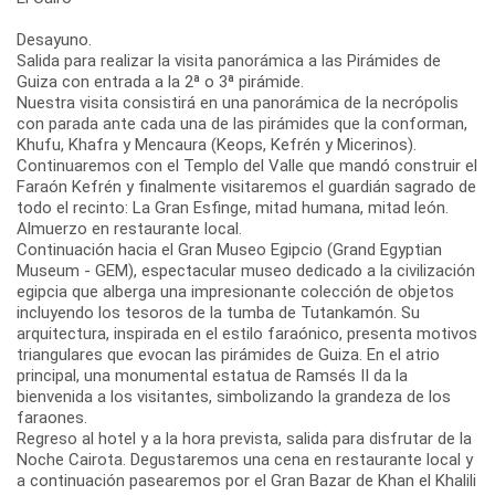
Desayuno.
Salida para realizar la visita panorámica a las Pirámides de
Guiza con entrada a la 2ª o 3ª pirámide.
Nuestra visita consistirá en una panorámica de la necrópolis
con parada ante cada una de las pirámides que la conforman,
Khufu, Khafra y Mencaura (Keops, Kefrén y Micerinos).
Continuaremos con el Templo del Valle que mandó construir el
Faraón Kefrén y finalmente visitaremos el guardián sagrado de
todo el recinto: La Gran Esfinge, mitad humana, mitad león.
Almuerzo en restaurante local.
Continuación hacia el Gran Museo Egipcio (Grand Egyptian
Museum - GEM), espectacular museo dedicado a la civilización
egipcia que alberga una impresionante colección de objetos
incluyendo los tesoros de la tumba de Tutankamón. Su
arquitectura, inspirada en el estilo faraónico, presenta motivos
triangulares que evocan las pirámides de Guiza. En el atrio
principal, una monumental estatua de Ramsés II da la
bienvenida a los visitantes, simbolizando la grandeza de los
faraones.
Regreso al hotel y a la hora prevista, salida para disfrutar de la
Noche Cairota. Degustaremos una cena en restaurante local y
a continuación pasearemos por el Gran Bazar de Khan el Khalili