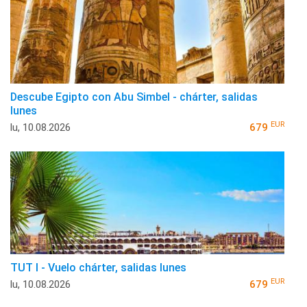
Descube Egipto con Abu Simbel - chárter, salidas
lunes
EUR
lu, 10.08.2026
679
TUT I - Vuelo chárter, salidas lunes
EUR
lu, 10.08.2026
679