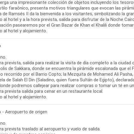
berga una impresionante colección de objetos incluyendo los tesoro
stilo faraónico, presenta motivos triangulares que evocan las pirámi
 de Ramsés II da la bienvenida a los visitantes, simbolizando la gr
 al hotel y a la hora prevista, salida para disfrutar de la Noche Ca
uación pasearemos por el Gran Bazar de Khan el Khalili donde toma
 al hotel y alojamiento.
o
no.
ra prevista, salida para realizar la visita de día completo a la ciudad
olis de Sakkara, donde se encuentra la pirámide escalonada que el 
o recorrido por el Barrio Copto; la Mezquita de Mohamed Ali Pasha
la de Salah El Din (Saladino, quien fuera Sultán de Egipto), declara
 donde podremos callejear para realizar compras o tomar un té en un
ra prevista salida para cenar en un restaurante local.
 al hotel y alojamiento.
o - Aeropuerto de origen
no.
ra prevista traslado al aeropuerto y vuelo de salida.