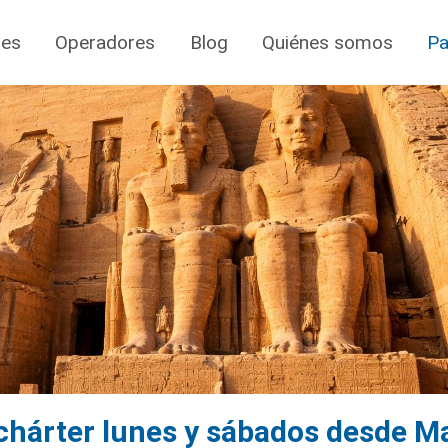
jes
Operadores
Blog
Quiénes somos
Pa
 chárter lunes y sábados desde M