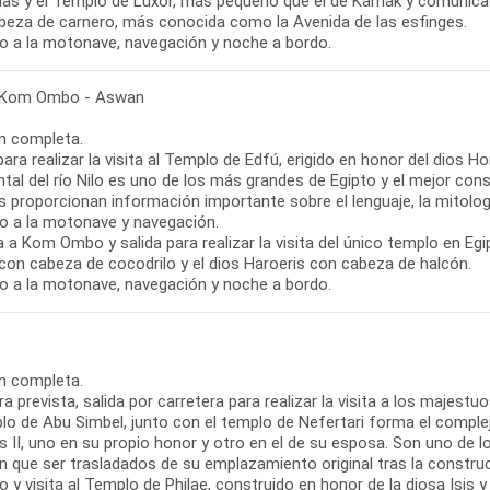
as y el Templo de Luxor, más pequeño que el de Karnak y comunica
beza de carnero, más conocida como la Avenida de las esfinges.
o a la motonave, navegación y noche a bordo.
 Kom Ombo - Aswan
n completa.
para realizar la visita al Templo de Edfú, erigido en honor del dios H
ntal del río Nilo es uno de los más grandes de Egipto y el mejor co
 proporcionan información importante sobre el lenguaje, la mitologí
o a la motonave y navegación.
 a Kom Ombo y salida para realizar la visita del único templo en E
con cabeza de cocodrilo y el dios Haroeris con cabeza de halcón.
o a la motonave, navegación y noche a bordo.
n completa.
ra prevista, salida por carretera para realizar la visita a los majes
lo de Abu Simbel, junto con el templo de Nefertari forma el comple
II, uno en su propio honor y otro en el de su esposa. Son uno de l
on que ser trasladados de su emplazamiento original tras la constru
 y visita al Templo de Philae, construido en honor de la diosa Isis y 