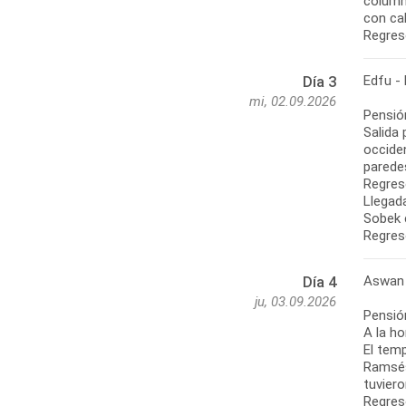
column
con ca
Regres
Edfu -
Día 3
mi, 02.09.2026
Pensió
Salida 
occide
paredes
Regres
Llegada
Sobek 
Regres
Aswan
Día 4
ju, 03.09.2026
Pensió
A la ho
El temp
Ramsés 
tuvier
Regreso