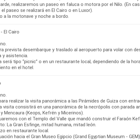
tarde, realizaremos un paseo en faluca o motora por el Nilo. (En ca
el paseo se realizará en El Cairo o en Luxor).
o a la motonave y noche a bordo.
- El Cairo
no.
ra prevista desembarque y traslado al aeropuerto para volar con dest
 y asistencia.
 será tipo “picnic” o en un restaurante local, dependiendo de la hora
ento en el hotel.
o
no.
para realizar la visita panorámica a las Pirámides de Guiza con entrad
a visita consistirá en una panorámica de la necrópolis con parada a
 y Mencaura (Keops, Kefrén y Micerinos).
uaremos con el Templo del Valle que mandó construir el Faraón Kefr
nto: La Gran Esfinge, mitad humana, mitad león.
zo en restaurante local.
uación hacia el Gran Museo Egipcio (Grand Egyptian Museum - GEM), 