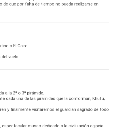
so de que por falta de tiempo no pueda realizarse en
ino a El Cairo.
 del vuelo.
a a la 2ª o 3ª pirámide.
nte cada una de las pirámides que la conforman, Khufu,
én y finalmente visitaremos el guardián sagrado de todo
espectacular museo dedicado a la civilización egipcia