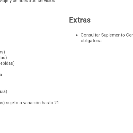
 viaje y de nuestros servicios.
Extras
Consultar Suplemento Cen
obligatoria
as)
das)
bebidas)
a
uía)
s) sujeto a variación hasta 21