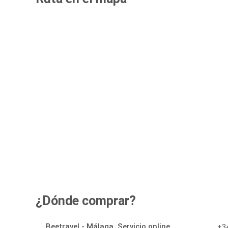
¿Dónde comprar?
Beetravel - Málaga, Servicio online
+34