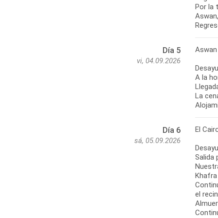
Por la 
Aswan, 
Regres
Aswan 
Día 5
vi, 04.09.2026
Desayu
A la ho
Llegada
La cena
Alojami
El Cair
Día 6
sá, 05.09.2026
Desayu
Salida 
Nuestr
Khafra
Contin
el reci
Almuer
Contin