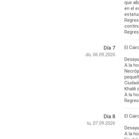
que al
en el e
estatua
Regreso
contin
Regreso
El Cair
Día 7
do, 06.09.2026
Desayu
A la ho
Necróp
pequeñ
Ciudade
Khalili
A la ho
Regreso
El Cair
Día 8
lu, 07.09.2026
Desayu
A la ho