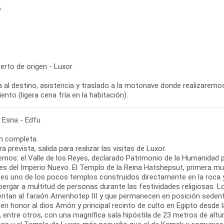
o
erto de origen - Luxor
 al destino, asistencia y traslado a la motonave donde realizaremos e
ento (ligera cena fría en la habitación).
- Esna - Edfu
n completa.
ra prevista, salida para realizar las visitas de Luxor.
emos: el Valle de los Reyes, declarado Patrimonio de la Humanidad p
s del Imperio Nuevo. El Templo de la Reina Hatshepsut, primera muje
, es uno de los pocos templos construidos directamente en la roca 
lbergar a multitud de personas durante las festividades religiosas
entan al faraón Amenhotep III y que permanecen en posición seden
 en honor al dios Amón y principal recinto de culto en Egipto desde
, entre otros, con una magnífica sala hipóstila de 23 metros de alt