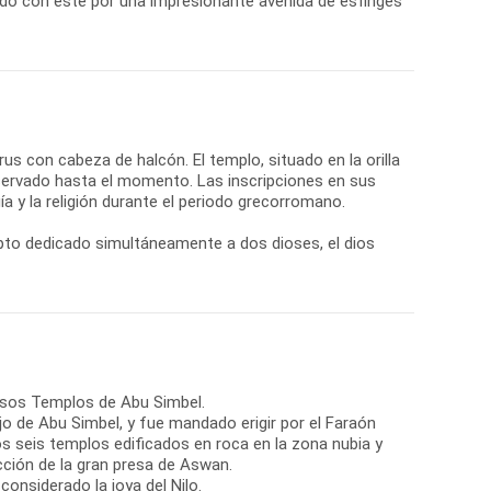
do con éste por una impresionante avenida de esfinges
orus con cabeza de halcón. El templo, situado en la orilla
nservado hasta el momento. Las inscripciones en sus
a y la religión durante el periodo grecorromano.
gipto dedicado simultáneamente a dos dioses, el dios
tuosos Templos de Abu Simbel.
jo de Abu Simbel, y fue mandado erigir por el Faraón
os seis templos edificados en roca en la zona nubia y
cción de la gran presa de Aswan.
considerado la joya del Nilo.