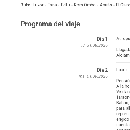
Ruta:
Luxor - Esna - Edfu - Kom Ombo - Asuán - El Cair
Programa del viaje
Aeropu
Día 1
lu, 31.08.2026
Llegada
Alojami
Luxor 
Día 2
ma, 01.09.2026
Pensió
A la ho
Visitar
faraone
Bahari
para a
repres
erigido
cuenta