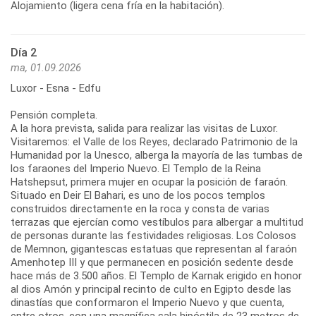
Alojamiento (ligera cena fría en la habitación).
Día 2
ma, 01.09.2026
Luxor - Esna - Edfu
Pensión completa.
A la hora prevista, salida para realizar las visitas de Luxor.
Visitaremos: el Valle de los Reyes, declarado Patrimonio de la
Humanidad por la Unesco, alberga la mayoría de las tumbas de
los faraones del Imperio Nuevo. El Templo de la Reina
Hatshepsut, primera mujer en ocupar la posición de faraón.
Situado en Deir El Bahari, es uno de los pocos templos
construidos directamente en la roca y consta de varias
terrazas que ejercían como vestíbulos para albergar a multitud
de personas durante las festividades religiosas. Los Colosos
de Memnon, gigantescas estatuas que representan al faraón
Amenhotep III y que permanecen en posición sedente desde
hace más de 3.500 años. El Templo de Karnak erigido en honor
al dios Amón y principal recinto de culto en Egipto desde las
dinastías que conformaron el Imperio Nuevo y que cuenta,
entre otros, con una magnífica sala hipóstila de 23 metros de