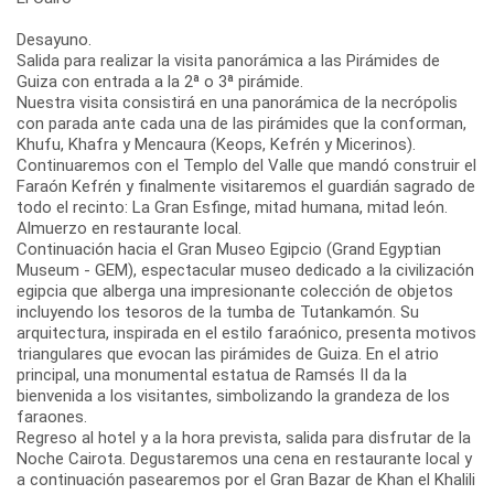
Desayuno.
Salida para realizar la visita panorámica a las Pirámides de
Guiza con entrada a la 2ª o 3ª pirámide.
Nuestra visita consistirá en una panorámica de la necrópolis
con parada ante cada una de las pirámides que la conforman,
Khufu, Khafra y Mencaura (Keops, Kefrén y Micerinos).
Continuaremos con el Templo del Valle que mandó construir el
Faraón Kefrén y finalmente visitaremos el guardián sagrado de
todo el recinto: La Gran Esfinge, mitad humana, mitad león.
Almuerzo en restaurante local.
Continuación hacia el Gran Museo Egipcio (Grand Egyptian
Museum - GEM), espectacular museo dedicado a la civilización
egipcia que alberga una impresionante colección de objetos
incluyendo los tesoros de la tumba de Tutankamón. Su
arquitectura, inspirada en el estilo faraónico, presenta motivos
triangulares que evocan las pirámides de Guiza. En el atrio
principal, una monumental estatua de Ramsés II da la
bienvenida a los visitantes, simbolizando la grandeza de los
faraones.
Regreso al hotel y a la hora prevista, salida para disfrutar de la
Noche Cairota. Degustaremos una cena en restaurante local y
a continuación pasearemos por el Gran Bazar de Khan el Khalili