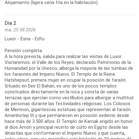
Alojamiento (ligera cena fría en la habitación).
Día 2
ma, 25.08.2026
Luxor - Esna - Edfu
Pensión completa.
A la hora prevista, salida para realizar las visitas de Luxor.
Visitaremos: el Valle de los Reyes, declarado Patrimonio de la
Humanidad por la Unesco, alberga la mayoría de las tumbas de
los faraones del Imperio Nuevo. El Templo de la Reina
Hatshepsut, primera mujer en ocupar la posición de faraón.
Situado en Deir El Bahari, es uno de los pocos templos
construidos directamente en la roca y consta de varias
terrazas que ejercían como vestíbulos para albergar a multitud
de personas durante las festividades religiosas. Los Colosos
de Memnon, gigantescas estatuas que representan al faraón
Amenhotep III y que permanecen en posición sedente desde
hace más de 3.500 años. El Templo de Karnak erigido en honor
al dios Amón y principal recinto de culto en Egipto desde las
dinastías que conformaron el Imperio Nuevo y que cuenta,
entre otros, con una magnífica sala hipóstila de 23 metros de