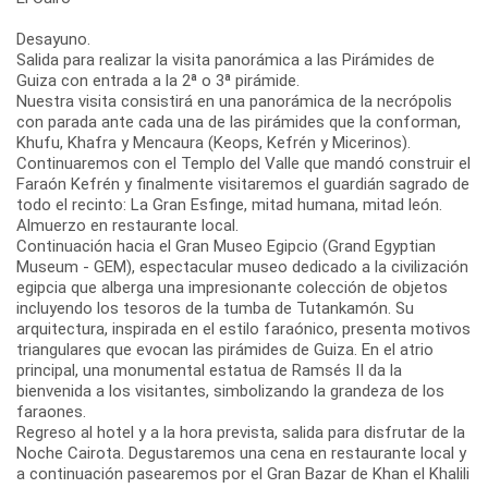
Desayuno.
Salida para realizar la visita panorámica a las Pirámides de
Guiza con entrada a la 2ª o 3ª pirámide.
Nuestra visita consistirá en una panorámica de la necrópolis
con parada ante cada una de las pirámides que la conforman,
Khufu, Khafra y Mencaura (Keops, Kefrén y Micerinos).
Continuaremos con el Templo del Valle que mandó construir el
Faraón Kefrén y finalmente visitaremos el guardián sagrado de
todo el recinto: La Gran Esfinge, mitad humana, mitad león.
Almuerzo en restaurante local.
Continuación hacia el Gran Museo Egipcio (Grand Egyptian
Museum - GEM), espectacular museo dedicado a la civilización
egipcia que alberga una impresionante colección de objetos
incluyendo los tesoros de la tumba de Tutankamón. Su
arquitectura, inspirada en el estilo faraónico, presenta motivos
triangulares que evocan las pirámides de Guiza. En el atrio
principal, una monumental estatua de Ramsés II da la
bienvenida a los visitantes, simbolizando la grandeza de los
faraones.
Regreso al hotel y a la hora prevista, salida para disfrutar de la
Noche Cairota. Degustaremos una cena en restaurante local y
a continuación pasearemos por el Gran Bazar de Khan el Khalili