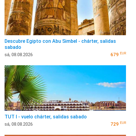
Descubre Egipto con Abu Simbel - chárter, salidas
sabado
EUR
sá, 08.08.2026
679
TUT I - vuelo chárter, salidas sabado
EUR
sá, 08.08.2026
729