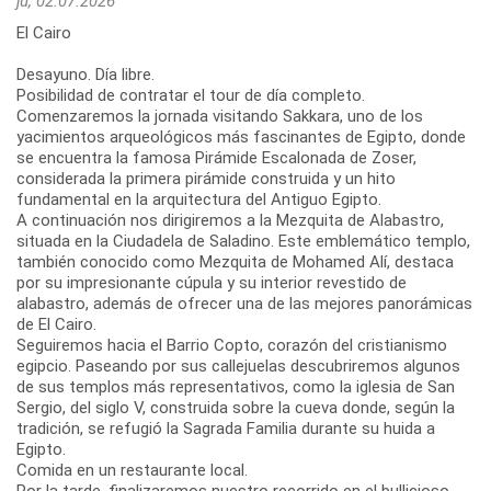
ju, 02.07.2026
El Cairo
Desayuno. Día libre.
Posibilidad de contratar el tour de día completo.
Comenzaremos la jornada visitando Sakkara, uno de los
yacimientos arqueológicos más fascinantes de Egipto, donde
se encuentra la famosa Pirámide Escalonada de Zoser,
considerada la primera pirámide construida y un hito
fundamental en la arquitectura del Antiguo Egipto.
A continuación nos dirigiremos a la Mezquita de Alabastro,
situada en la Ciudadela de Saladino. Este emblemático templo,
también conocido como Mezquita de Mohamed Alí, destaca
por su impresionante cúpula y su interior revestido de
alabastro, además de ofrecer una de las mejores panorámicas
de El Cairo.
Seguiremos hacia el Barrio Copto, corazón del cristianismo
egipcio. Paseando por sus callejuelas descubriremos algunos
de sus templos más representativos, como la iglesia de San
Sergio, del siglo V, construida sobre la cueva donde, según la
tradición, se refugió la Sagrada Familia durante su huida a
Egipto.
Comida en un restaurante local.
Por la tarde, finalizaremos nuestro recorrido en el bullicioso