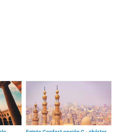
elo
Egipto Confort opción C - chárter,