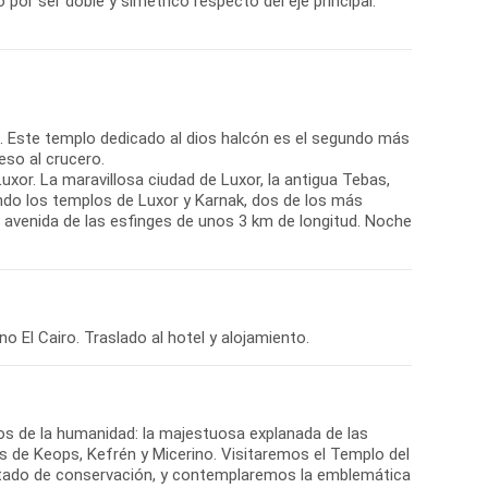
co por ser doble y simétrico respecto del eje principal.
. Este templo dedicado al dios halcón es el segundo más
so al crucero.
uxor. La maravillosa ciudad de Luxor, la antigua Tebas,
ndo los templos de Luxor y Karnak, dos de los más
 avenida de las esfinges de unos 3 km de longitud. Noche
o El Cairo. Traslado al hotel y alojamiento.
s de la humanidad: la majestuosa explanada de las
es de Keops, Kefrén y Micerino. Visitaremos el Templo del
 estado de conservación, y contemplaremos la emblemática