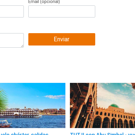
Email (opcional)
Enviar
uelo chárter, salidas
TUT II con Abu Simbel - vu