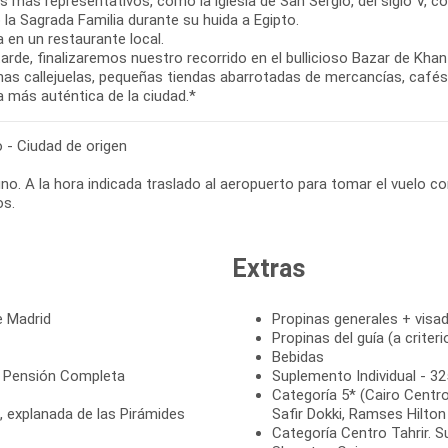
 más representativos, como la iglesia de San Sergio, del siglo V, co
 la Sagrada Familia durante su huida a Egipto.
 en un restaurante local.
tarde, finalizaremos nuestro recorrido en el bullicioso Bazar de Kha
as callejuelas, pequeñas tiendas abarrotadas de mercancías, cafés t
a más auténtica de la ciudad.*
o - Ciudad de origen
o. A la hora indicada traslado al aeropuerto para tomar el vuelo co
os.
Extras
e Madrid
Propinas generales + visad
Propinas del guía (a criter
Bebidas
n Pensión Completa
Suplemento Individual - 32
Categoría 5* (Cairo Centro
, explanada de las Pirámides
Safir Dokki, Ramses Hilton
Categoría Centro Tahrir. 