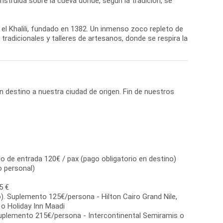
nstruida sobre la cueva donde, según la tradición, se
n el Khalili, fundado en 1382. Un inmenso zoco repleto de
radicionales y talleres de artesanos, donde se respira la
n destino a nuestra ciudad de origen. Fin de nuestros
o de entrada 120€ / pax (pago obligatorio en destino)
io personal)
5 €
). Suplemento 125€/persona - Hilton Cairo Grand Nile,
 o Holiday Inn Maadi
Suplemento 215€/persona - Intercontinental Semiramis o