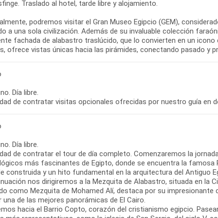
finge. Traslado al hotel, tarde libre y alojamiento.
almente, podremos visitar el Gran Museo Egipcio (GEM), considera
o a una sola civilización. Además de su invaluable colección faraón
nte fachada de alabastro traslúcido, que lo convierten en un icono
os, ofrece vistas únicas hacia las pirámides, conectando pasado y p
o
o. Día libre.
idad de contratar visitas opcionales ofrecidas por nuestro guía en d
o
o. Día libre.
lidad de contratar el tour de día completo. Comenzaremos la jornada
lógicos más fascinantes de Egipto, donde se encuentra la famosa P
e construida y un hito fundamental en la arquitectura del Antiguo E
inuación nos dirigiremos a la Mezquita de Alabastro, situada en la 
do como Mezquita de Mohamed Alí, destaca por su impresionante cúp
r una de las mejores panorámicas de El Cairo.
emos hacia el Barrio Copto, corazón del cristianismo egipcio. Pase