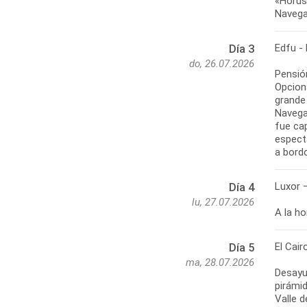
«Horus 
Navega
Edfu -
Día 3
do, 26.07.2026
Pensió
Opcion
grande
Navegac
fue ca
espect
a bord
Luxor –
Día 4
lu, 27.07.2026
A la ho
El Cair
Día 5
ma, 28.07.2026
Desayu
pirámid
Valle 