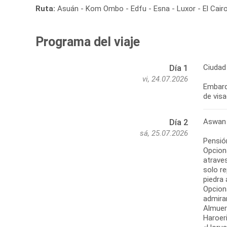
Ruta:
Asuán - Kom Ombo - Edfu - Esna - Luxor - El Cair
Programa del viaje
Ciudad
Día 1
vi, 24.07.2026
Embarq
de visa
Aswan 
Día 2
sá, 25.07.2026
Pensión
Opcion
atraves
solo re
piedra 
Opcion
admirar
Almuer
Haroeri