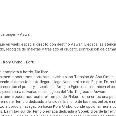
o
 de origen - Aswan
ue en vuelo especial directo con destino Aswan. Llegada, asistenci
do, recogida de maletas y traslado al crucero. Distribución de cama
- Kom Ombo - Edfu
 completa a bordo. Día libre.
almente podremos contratar la visita a los Templos de Abu Simbel
ando el desierto hasta llegar al lago Nasser al sur de Egipto. Estas
presentan el poder y la visión del Antiguo Egipto, sino también el pr
a piedra para salvarlas de las aguas del Nilo. Regreso a Aswan.
almente podremos visitar el Templo de Philae. Tomaremos una peque
emos el templo dedicado a la diosa Isis, uno de los más bellos e imp
zo a bordo y navegación hacia Kom Ombo, donde opcionalmente pod
s. La mitad sur del templo estaba dedicada a Sobek, dios de la ferti