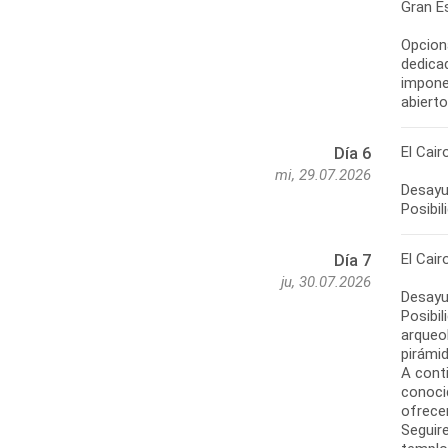
Gran Es
Opcion
dedicad
impone
abiert
El Cair
Día 6
mi, 29.07.2026
Desayun
Posibil
El Cair
Día 7
ju, 30.07.2026
Desayun
Posibi
arqueo
pirámid
A cont
conoci
ofrece
Seguir