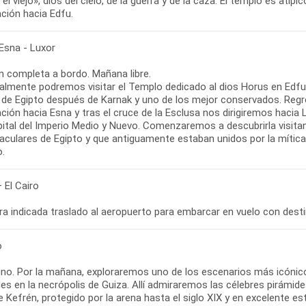
el viejo», dios del cielo, de la guerra y de la caza. El templo es atípi
ción hacia Edfu.
 Esna - Luxor
n completa a bordo. Mañana libre.
almente podremos visitar el Templo dedicado al dios Horus en Edfu
 de Egipto después de Karnak y uno de los mejor conservados. Regre
ión hacia Esna y tras el cruce de la Esclusa nos dirigiremos hacia L
pital del Imperio Medio y Nuevo. Comenzaremos a descubrirla visita
aculares de Egipto y que antiguamente estaban unidos por la mítica
o.
 El Cairo
ra indicada traslado al aeropuerto para embarcar en vuelo con destin
o
no. Por la mañana, exploraremos uno de los escenarios más icónico
es en la necrópolis de Guiza. Allí admiraremos las célebres pirámid
de Kefrén, protegido por la arena hasta el siglo XIX y en excelente