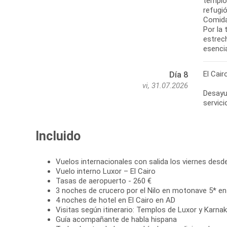
templos
refugió
Comida
Por la 
estrech
esenci
El Cair
Día 8
vi, 31.07.2026
Desayun
servici
Incluido
Vuelos internacionales con salida los viernes desd
Vuelo interno Luxor – El Cairo
Tasas de aeropuerto - 260 €
3 noches de crucero por el Nilo en motonave 5* e
4 noches de hotel en El Cairo en AD
Visitas según itinerario: Templos de Luxor y Karnak
Guía acompañante de habla hispana