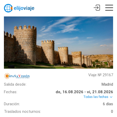
Viaje № 29167
Salida desde:
Madrid
Fechas:
do, 16.08.2026 - vi, 21.08.2026
Todas las fechas
Duración:
6 días
Traslados nocturnos:
0