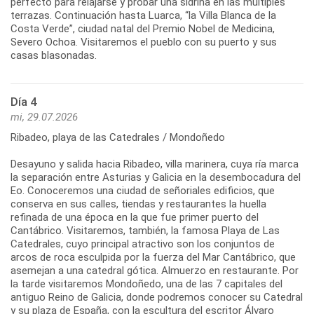
perfecto para relajarse y probar una sidrina en las múltiples
terrazas. Continuación hasta Luarca, “la Villa Blanca de la
Costa Verde”, ciudad natal del Premio Nobel de Medicina,
Severo Ochoa. Visitaremos el pueblo con su puerto y sus
casas blasonadas.
Día 4
mi, 29.07.2026
Ribadeo, playa de las Catedrales / Mondoñedo
Desayuno y salida hacia Ribadeo, villa marinera, cuya ría marca
la separación entre Asturias y Galicia en la desembocadura del
Eo. Conoceremos una ciudad de señoriales edificios, que
conserva en sus calles, tiendas y restaurantes la huella
refinada de una época en la que fue primer puerto del
Cantábrico. Visitaremos, también, la famosa Playa de Las
Catedrales, cuyo principal atractivo son los conjuntos de
arcos de roca esculpida por la fuerza del Mar Cantábrico, que
asemejan a una catedral gótica. Almuerzo en restaurante. Por
la tarde visitaremos Mondoñedo, una de las 7 capitales del
antiguo Reino de Galicia, donde podremos conocer su Catedral
y su plaza de España, con la escultura del escritor Álvaro