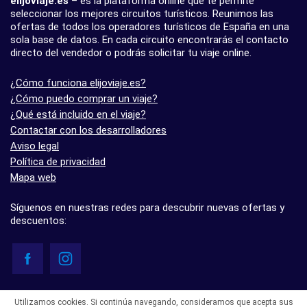
elijoviaje.es
– es la plataforma online que te permite
seleccionar los mejores circuitos turísticos. Reunimos las
ofertas de todos los operadores turísticos de España en una
sola base de datos. En cada circuito encontrarás el contacto
directo del vendedor o podrás solicitar tu viaje online.
¿Cómo funciona elijoviaje.es?
¿Cómo puedo comprar un viaje?
¿Qué está incluido en el viaje?
Contactar con los desarrolladores
Aviso legal
Política de privacidad
Mapa web
Síguenos en nuestras redes para descubrir nuevas ofertas y
descuentos:
© elijoviaje.es – Plataforma de búsqueda de viajes organizados, 2026
Utilizamos cookies. Si continúa navegando, consideramos que acepta sus
- 5.0 basado en 7 opiniones