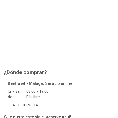
¿Dónde comprar?
Beetravel - Málaga, Servicio online
lu. - sá.
08:00 - 19:00
do.
Día libre
+34 611 01 96 14
Si le gusta este viaje, ¡reserve aqui!