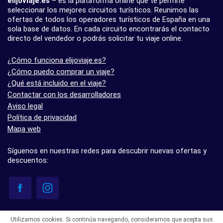
elijoviaje.es
– es la plataforma online que te permite
seleccionar los mejores circuitos turísticos. Reunimos las
ofertas de todos los operadores turísticos de España en una
sola base de datos. En cada circuito encontrarás el contacto
directo del vendedor o podrás solicitar tu viaje online.
¿Cómo funciona elijoviaje.es?
¿Cómo puedo comprar un viaje?
¿Qué está incluido en el viaje?
Contactar con los desarrolladores
Aviso legal
Política de privacidad
Mapa web
Síguenos en nuestras redes para descubrir nuevas ofertas y
descuentos:
© elijoviaje.es – Plataforma de búsqueda de viajes organizados, 2026
Utilizamos cookies. Si continúa navegando, consideramos que acepta sus
- 5.0 basado en 7 opiniones