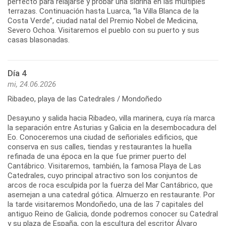
perfecto para relajarse y probar una sidrina en las múltiples
terrazas. Continuación hasta Luarca, “la Villa Blanca de la
Costa Verde”, ciudad natal del Premio Nobel de Medicina,
Severo Ochoa. Visitaremos el pueblo con su puerto y sus
casas blasonadas.
Día 4
mi, 24.06.2026
Ribadeo, playa de las Catedrales / Mondoñedo
Desayuno y salida hacia Ribadeo, villa marinera, cuya ría marca
la separación entre Asturias y Galicia en la desembocadura del
Eo. Conoceremos una ciudad de señoriales edificios, que
conserva en sus calles, tiendas y restaurantes la huella
refinada de una época en la que fue primer puerto del
Cantábrico. Visitaremos, también, la famosa Playa de Las
Catedrales, cuyo principal atractivo son los conjuntos de
arcos de roca esculpida por la fuerza del Mar Cantábrico, que
asemejan a una catedral gótica. Almuerzo en restaurante. Por
la tarde visitaremos Mondoñedo, una de las 7 capitales del
antiguo Reino de Galicia, donde podremos conocer su Catedral
y su plaza de España, con la escultura del escritor Álvaro