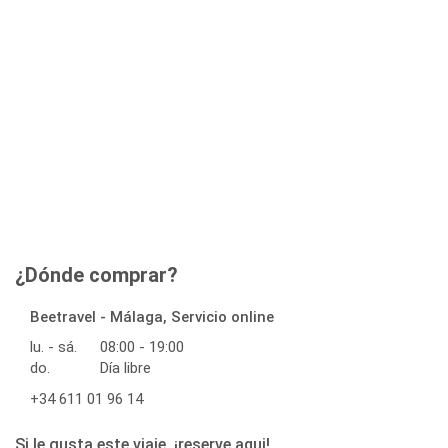
¿Dónde comprar?
Beetravel - Málaga, Servicio online
lu. - sá.
08:00 - 19:00
do.
Día libre
+34 611 01 96 14
Si le gusta este viaje, ¡reserve aqui!