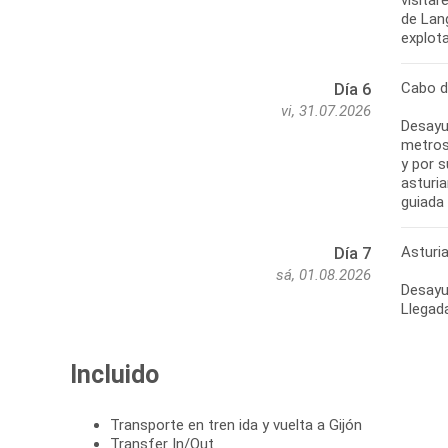
de Lang
explot
Cabo d
Día 6
vi, 31.07.2026
Desayu
metros 
y por s
asturia
guiada 
Asturi
Día 7
sá, 01.08.2026
Desayun
Llegada
Incluido
Transporte en tren ida y vuelta a Gijón
Transfer In/Out