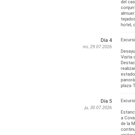
del cas
conjunt
almuerz
tejados
hotel, 
Excursi
Día 4
mi, 29.07.2026
Desayun
Visita 
Destaca
realiza
estado
panorá
Excurs
Día 5
ju, 30.07.2026
Estanci
a Cova
de la M
contin
visita