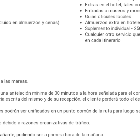
Extras en el hotel, tales c
Entradas a museos y monum
Guías oficiales locales
cluido en almuerzos y cenas)
Almuerzos extra en hotel
Suplemento individual - 25
Cualquier otro servicio q
en cada itinerario
o a las mareas.
on una antelación mínima de 30 minutos a la hora señalada para el co
cia escrita del mismo y de su recepción, el cliente perderá todo el
es podrán ser unificados en un punto común de la ruta para luego se
 debido a razones organizativas de tráfico.
añante, pudiendo ser a primera hora de la mañana.