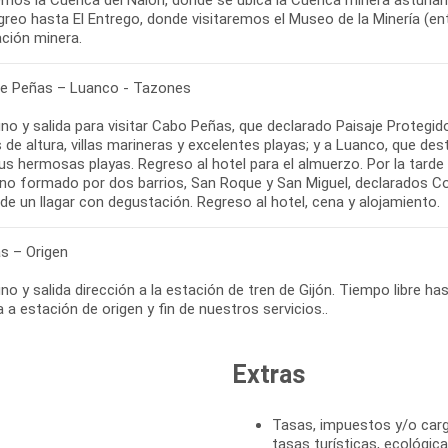
reo hasta El Entrego, donde visitaremos el Museo de la Minería (en
ación minera.
e Peñas – Luanco - Tazones
no y salida para visitar Cabo Peñas, que declarado Paisaje Protegid
de altura, villas marineras y excelentes playas; y a Luanco, que de
us hermosas playas. Regreso al hotel para el almuerzo. Por la tarde
no formado por dos barrios, San Roque y San Miguel, declarados Con
de un llagar con degustación. Regreso al hotel, cena y alojamiento.
as – Origen
o y salida dirección a la estación de tren de Gijón. Tiempo libre has
 a estación de origen y fin de nuestros servicios..
Extras
Tasas, impuestos y/o cargo
tasas turísticas, ecológica