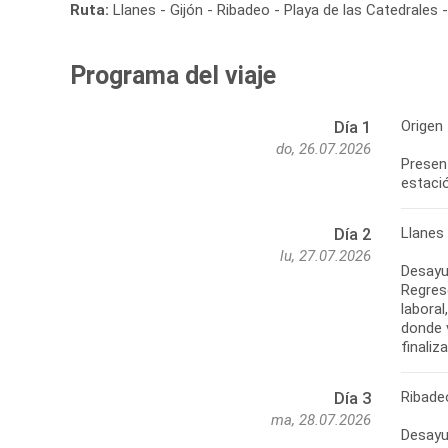
Ruta:
Llanes - Gijón - Ribadeo - Playa de las Catedrales 
Programa del viaje
Origen
Día 1
do, 26.07.2026
Present
estació
Llanes 
Día 2
lu, 27.07.2026
Desayun
Regreso
labora
donde 
finaliz
Ribadeo
Día 3
ma, 28.07.2026
Desayun