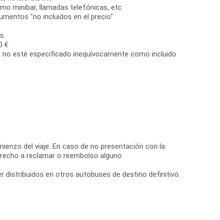
omo minibar, llamadas telefónicas, etc
entos "no incluidos en el precio"
es
0 €
ue no esté especificado inequívocamente como incluido
mienzo del viaje. En caso de no presentación con la
 derecho a reclamar o reembolso alguno
r distribuidos en otros autobuses de destino definitivo.