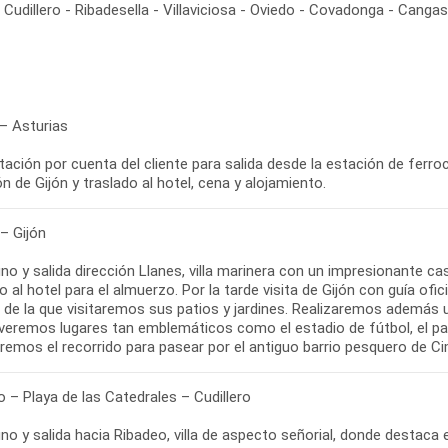
- Cudillero - Ribadesella - Villaviciosa - Oviedo - Covadonga - Can
 – Asturias
ación por cuenta del cliente para salida desde la estación de ferroca
n de Gijón y traslado al hotel, cena y alojamiento.
– Gijón
o y salida dirección Llanes, villa marinera con un impresionante ca
 al hotel para el almuerzo. Por la tarde visita de Gijón con guía ofi
l, de la que visitaremos sus patios y jardines. Realizaremos ademá
veremos lugares tan emblemáticos como el estadio de fútbol, el parq
aremos el recorrido para pasear por el antiguo barrio pesquero de Ci
 – Playa de las Catedrales – Cudillero
o y salida hacia Ribadeo, villa de aspecto señorial, donde destaca el 