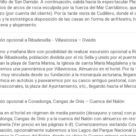
tillo de San Damián. A continuación, salida hacia la espectacular Pla
os de arcos de roca esculpida por la fuerza del Mar Cantábrico, que
o (por cuenta del cliente). Por la tarde visita de Cudillero, donde el
 y la estratégica disposición de las casas en forma de anfiteatro, h
cena y alojamiento.
ón opcional a Ribadesella - Villaviciosa – Oviedo
o y mañana libre con posibilidad de realizar excursión opcional a Rib
de Ribadesella, población dividida por el río Sella y unido por el puen
n la playa de Santa Marina, la Iglesia de santa María Magdalena y l
remos una panorámica por Villaviciosa. Almuerzo en el hotel. Por la t
 muy vinculada desde su fundación a la monarquía asturiana, llegand
mica en autobús y pasearemos por su casco antiguo peatonal, conte
ión opcional a Covadonga, Cangas de Onís – Cuenca del Nalón
a en el hotel en régimen de media pensión (desayuno y cena) con po
donga, Cangas de Onís y a la cuenca del Nalón con almuerzo en re
inería (Ver precio en las páginas 6-8). Comenzaremos visitando Covad
uación, opcionalmente subiremos a los Lagos del Parque Nacional (s
remos la Cuenca del Nalón, donde se ubica la Cuenca minera astur