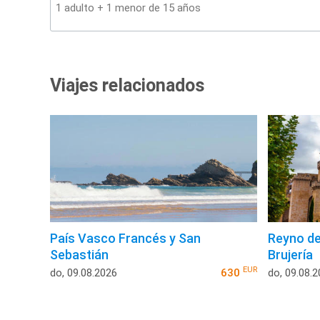
Viajes relacionados
País Vasco Francés y San
Reyno de
Sebastián
Brujería
EUR
do, 09.08.2026
630
do, 09.08.