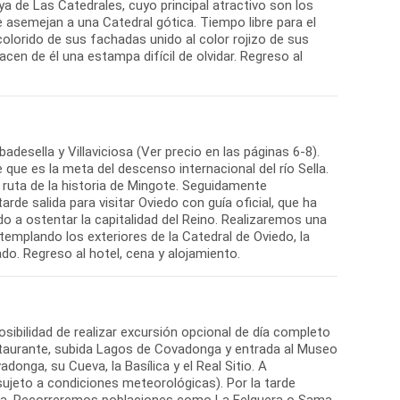
ya de Las Catedrales, cuyo principal atractivo son los
 asemejan a una Catedral gótica. Tiempo libre para el
 colorido de sus fachadas unido al color rojizo de sus
acen de él una estampa difícil de olvidar. Regreso al
adesella y Villaviciosa (Ver precio en las páginas 6-8).
te que es la meta del descenso internacional del río Sella.
a ruta de la historia de Mingote. Seguidamente
arde salida para visitar Oviedo con guía oficial, que ha
o a ostentar la capitalidad del Reino. Realizaremos una
mplando los exteriores de la Catedral de Oviedo, la
sibilidad de realizar excursión opcional de día completo
staurante, subida Lagos de Covadonga y entrada al Museo
onga, su Cueva, la Basílica y el Real Sitio. A
ujeto a condiciones meteorológicas). Por la tarde
iana. Recorreremos poblaciones como La Felguera o Sama