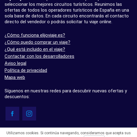
seleccionar los mejores circuitos turísticos. Reunimos las
ofertas de todos los operadores turísticos de España en una
sola base de datos. En cada circuito encontrarás el contacto
directo del vendedor o podrás solicitar tu viaje online.
¿Cómo funciona elijoviaje.es?
¿Cómo puedo comprar un viaje?
¿Qué está incluido en el viaje?
Contactar con los desarrolladores
Aviso legal
Política de privacidad
Mapa web
Síguenos en nuestras redes para descubrir nuevas ofertas y
descuentos:
© elijoviaje.es – Plataforma de búsqueda de viajes organizados, 2026
Utilizamos cookies. Si continúa navegando, consideramos que acepta sus
- 5.0 basado en 7 opiniones