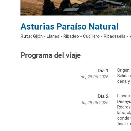
Asturias Paraíso Natural
Ruta:
Gijón - Llanes - Ribadeo - Cudillero - Ribadesella 
Programa del viaje
Origen 
Día 1
Salida 
do, 28.06.2026
Llanes 
Día 2
Desayun
lu, 29.06.2026
Regreso
labora
donde 