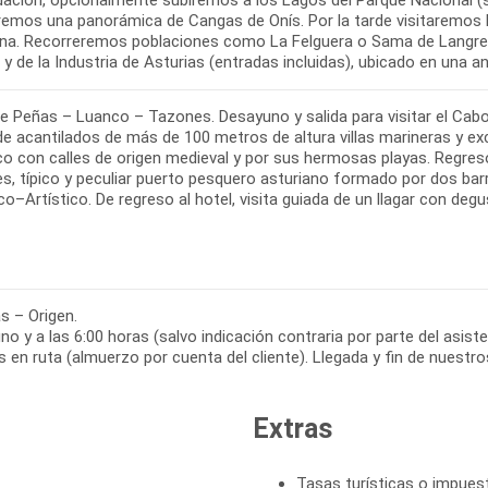
aremos una panorámica de Cangas de Onís. Por la tarde visitaremos 
ana. Recorreremos poblaciones como La Felguera o Sama de Langreo
e Peñas – Luanco – Tazones. Desayuno y salida para visitar el Cabo
de acantilados de más de 100 metros de altura villas marineras y e
co con calles de origen medieval y por sus hermosas playas. Regreso
s, típico y peculiar puerto pesquero asturiano formado por dos bar
co–Artístico. De regreso al hotel, visita guiada de un llagar con deg
s – Origen.
o y a las 6:00 horas (salvo indicación contraria por parte del asiste
Extras
Tasas turísticas o impuest