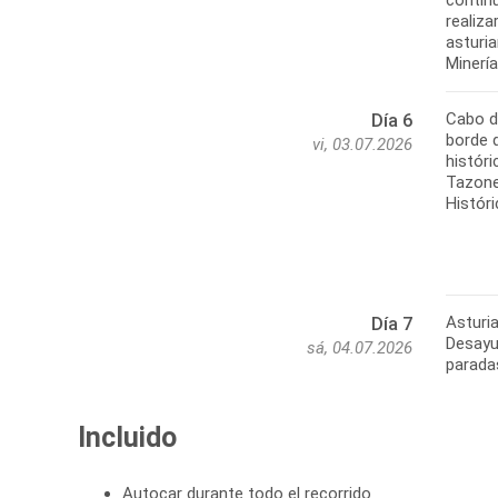
realiz
asturi
Cabo d
Día 6
borde 
vi, 03.07.2026
históri
Tazone
Históri
Asturia
Día 7
Desayun
sá, 04.07.2026
Incluido
Autocar durante todo el recorrido