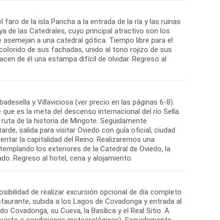
faro de la isla Pancha a la entrada de la ría y las ruinas
ya de las Catedrales, cuyo principal atractivo son los
 asemejan a una catedral gótica. Tiempo libre para el
l colorido de sus fachadas, unido al tono rojizo de sus
acen de él una estampa difícil de olvidar. Regreso al
adesella y Villaviciosa (ver precio en las páginas 6-8).
te que es la meta del descenso internacional del río Sella.
a ruta de la historia de Mingote. Seguidamente
rde, salida para visitar Oviedo con guía oficial, ciudad
entar la capitalidad del Reino. Realizaremos una
mplando los exteriores de la Catedral de Oviedo, la
sibilidad de realizar excursión opcional de día completo
taurante, subida a los Lagos de Covadonga y entrada al
o Covadonga, su Cueva, la Basílica y el Real Sitio. A
(sujeto a condiciones meteorológicas). Seguidamente