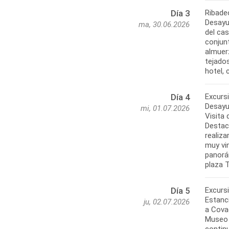
Ribadeo
Día 3
Desayun
ma, 30.06.2026
del cas
conjunt
almuerz
tejados
Excursi
Día 4
Desayun
mi, 01.07.2026
Visita 
Destaca
realiza
muy vin
panorá
Excurs
Día 5
Estanci
ju, 02.07.2026
a Cova
Museo d
contin