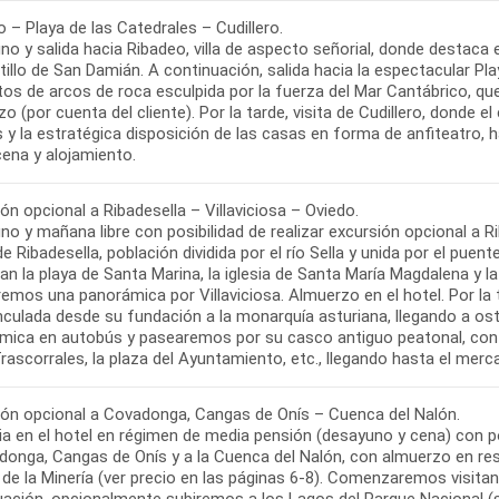
 – Playa de las Catedrales – Cudillero.
o y salida hacia Ribadeo, villa de aspecto señorial, donde destaca el 
tillo de San Damián. A continuación, salida hacia la espectacular Pla
os de arcos de roca esculpida por la fuerza del Mar Cantábrico, que
o (por cuenta del cliente). Por la tarde, visita de Cudillero, donde e
 y la estratégica disposición de las casas en forma de anfiteatro, h
ón opcional a Ribadesella – Villaviciosa – Oviedo.
o y mañana libre con posibilidad de realizar excursión opcional a Rib
de Ribadesella, población dividida por el río Sella y unida por el puen
n la playa de Santa Marina, la iglesia de Santa María Magdalena y l
remos una panorámica por Villaviciosa. Almuerzo en el hotel. Por la ta
culada desde su fundación a la monarquía asturiana, llegando a ost
mica en autobús y pasearemos por su casco antiguo peatonal, conte
ión opcional a Covadonga, Cangas de Onís – Cuenca del Nalón.
a en el hotel en régimen de media pensión (desayuno y cena) con po
donga, Cangas de Onís y a la Cuenca del Nalón, con almuerzo en res
e la Minería (ver precio en las páginas 6-8). Comenzaremos visitand
uación, opcionalmente subiremos a los Lagos del Parque Nacional 