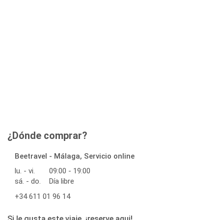
¿Dónde comprar?
Beetravel - Málaga, Servicio online
lu. - vi.
09:00 - 19:00
sá. - do.
Día libre
+34 611 01 96 14
Si le gusta este viaje, ¡reserve aqui!