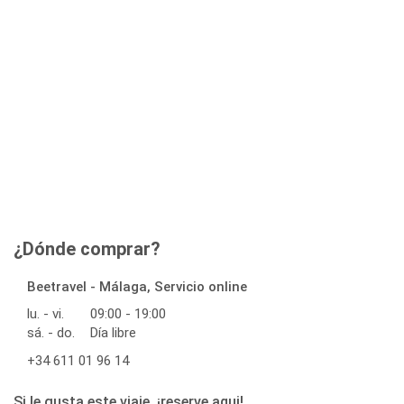
¿Dónde comprar?
Beetravel - Málaga, Servicio online
lu. - vi.
09:00 - 19:00
sá. - do.
Día libre
+34 611 01 96 14
Si le gusta este viaje, ¡reserve aqui!